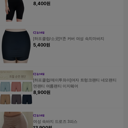
8,400
원
[하프클럽/소곳]Y존 커버 여성 속치마바지
5,400
원
[하프클럽/제이투와이]여자 트렁크팬티 네모팬티
면팬티 여름팬티 이지웨어
8,900
원
여성 속바지 드로즈 3피스
13,900
원