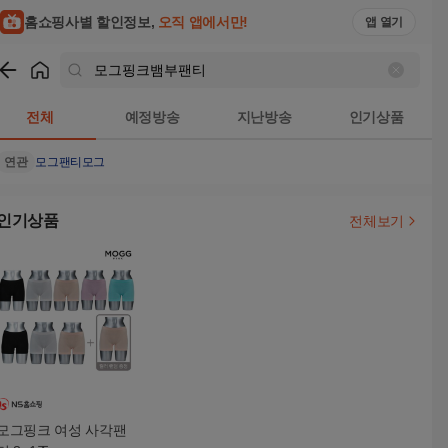
홈쇼핑사별 할인정보,
오직 앱에서만!
앱 열기
쇼핑
모그핑크뱀부팬티
검색결과
전체
예정방송
지난방송
인기상품
연관
모그팬티
모그
인기상품
전체보기
모그핑크 여성 사각팬