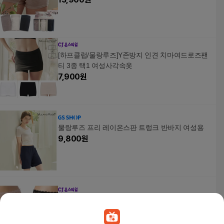
[하프클럽/물랑루즈]Y존방지 인견 치마여드로즈팬
티 3종 택1 여성사각속옷
7,900
원
물랑루즈 프리 레이온스판 트렁크 반바지 여성용
9,800
원
비비안 레이스 여성 사각팬티2컬러세트 PT7999S
ET 463691
58,000원