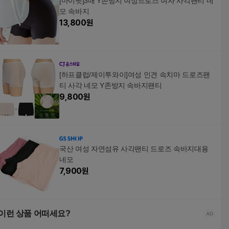
[마이핏]3매 Y존방지 여성드로즈 여자 사각팬티 네
모 속바지
13,800
원
[하프클럽/제이투와이]여성 인견 속치마 드로즈팬
티 사각 네모 Y존방지 속바지팬티
9,800
원
국산 여성 자연섬유 사각팬티 드로즈 속바지대용
네모
7,900
원
이런 상품 어떠세요?