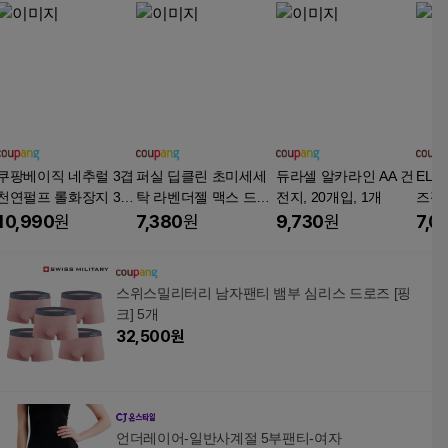
쿠팡베이직 네추럴 3겹
퍼실 딥클린 초미세세
듀라셀 알카라인 AA 건
ELL
천연펄프 롤화장지 30
탁 라벤더젤 맥스 드럼
전지, 20개입, 1개
즈핏 
m, 30개입, 1개
용 액체세제 리필, 1.8
츠
10,990
원
7,380
원
9,730
원
7,0
L, 1개
스위스밀리터리 남자팬티 뱀부 심리스 드로즈 [핑
크] 5개
32,500
원
언더레이어-일반사계절 5부팬티-여자