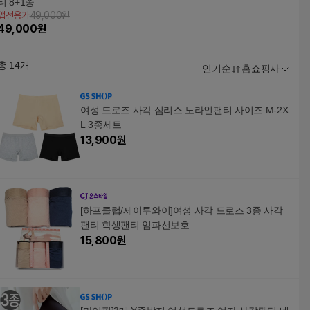
티 8+1종
앱전용가
49,000원
49,000
원
총
14
개
인기순
홈쇼핑사
여성 드로즈 사각 심리스 노라인팬티 사이즈 M-2X
L 3종세트
13,900
원
[하프클럽/제이투와이]여성 사각 드로즈 3종 사각
팬티 학생팬티 임파선보호
15,800
원