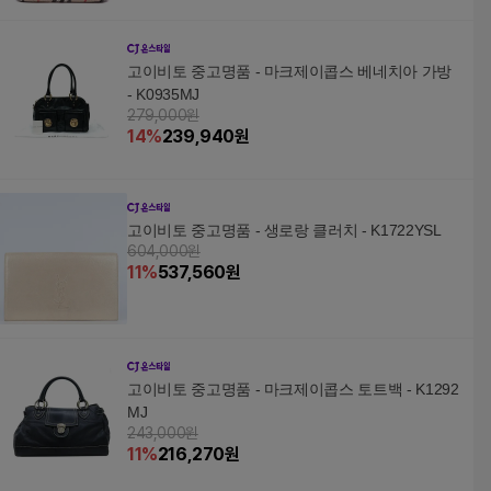
고이비토 중고명품 - 마크제이콥스 베네치아 가방
- K0935MJ
279,000원
14
%
239,940
원
고이비토 중고명품 - 생로랑 클러치 - K1722YSL
604,000원
11
%
537,560
원
고이비토 중고명품 - 마크제이콥스 토트백 - K1292
MJ
243,000원
11
%
216,270
원