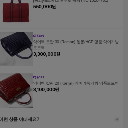
[중고]에르메스 후루토 빅백 (NO 10204761)
550,000
원
악어백 로만 30 (Roman) 헹롱/HCP 명품 악어가방
토트백
3,300,000
원
악어백 칼린 28 (Karlyn) 악어가죽가방 명품토트백
3,100,000
원
이런 상품 어떠세요?