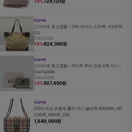
14
%
724,120
원
고이비토 중고명품 - 구찌 자가드 쇼퍼백 - K18726
GU
726,000원
14
%
624,360
원
고이비토 중고명품 - 지미추 루비 크로스백 미니 -
K0470JMM
590,000원
14
%
507,400
원
23SS 여성 부클레 롤라 미니 숄더백 8063083_AR
CHIVE_BEIGE_23S
1,849,000
원