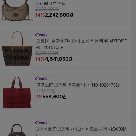
CG 8563 호보백
2,608,000원
14
%
2,242,880
원
[명품] 아르투아 PM 숄더 쇼퍼백 블랙 탄 ARTOISP
MLTY01CL03P
5,397,500원
14
%
4,641,850
원
[구구스]중고명품 후루토 빅백 (NO 10204761)
570,000원
2
%
558,600
원
고이비토 중고명품 - 마크제이콥스 가방 - K0698M
J