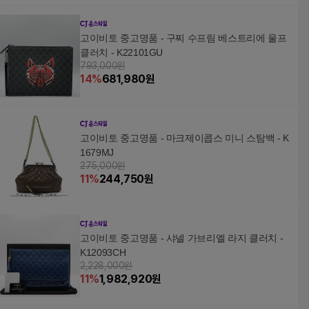
고이비토 중고명품 - 구찌 수프림 베스트리에 울프
클러치 - K22101GU
793,000원
14
%
681,980
원
고이비토 중고명품 - 마크제이콥스 미니 스탐백 - K
1679MJ
275,000원
11
%
244,750
원
고이비토 중고명품 - 샤넬 가브리엘 라지 클러치 -
K12093CH
2,228,000원
11
%
1,982,920
원