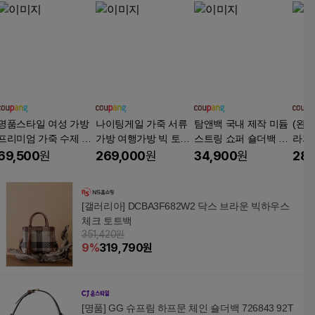
명품스타일 여성 가방
나이팅게일 가죽 서류
탐앤백 국내 제작 미듐
(완
프리미엄 가죽 수제 위
가방 여행가방 빅 토트
스트링 쇼퍼 숄더백 호
라피
빙 빅사이즈 쇼퍼백
백 중고 정품 명품 가방
피 캔버스 여성 가방 레
백 
69,500
원
269,000
원
34,900
원
280
은피아노
오파드 에코백 여자 백
품가
[갤러리아] DCBA3F682W2 닥스 브라운 빅하우스
체크 토트백
351,420원
9
%
319,790
원
[명품] GG 슈프림 하프문 체인 숄더백 726843 92T