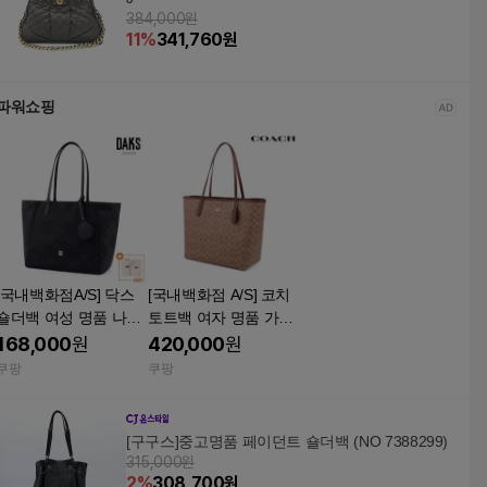
384,000원
11
%
341,760
원
파워쇼핑
[국내백화점A/S] 닥스
[국내백화점 A/S] 코치
숄더백 여성 명품 나일
토트백 여자 명품 가방
론 경량 쇼퍼백 여행용
시그니처 몰리 가죽 숄
168,000
원
420,000
원
빅백 노트북가방 ONE
더백 빅백 탄 브라운
쿠팡
쿠팡
블랙
[구구스]중고명품 페이던트 숄더백 (NO 7388299)
315,000원
2
%
308,700
원