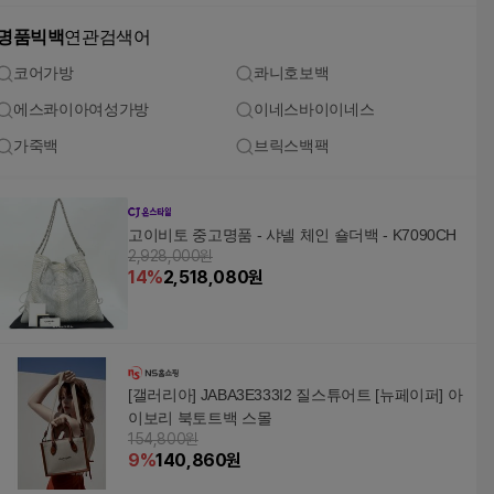
명품빅백
연관검색어
코어가방
콰니호보백
에스콰이아여성가방
이네스바이이네스
가죽백
브릭스백팩
고이비토 중고명품 - 샤넬 체인 숄더백 - K7090CH
2,928,000원
14
%
2,518,080
원
[갤러리아] JABA3E333I2 질스튜어트 [뉴페이퍼] 아
이보리 북토트백 스몰
154,800원
9
%
140,860
원