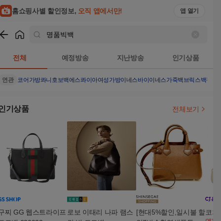
홈쇼핑사별 할인정보,
오직 앱에서만!
앱 열기
쇼핑
명품빅백
검색결과
전체
예정방송
지난방송
인기상품
연관
코어가방
콰니호보백
에스콰이아여성가방
이네스바이이네스
가죽백
브릭스백팩
오
인기상품
전체보기
구찌 GG 웹스트라이프
로보 이태리 나파 램스
[현대5%할인,일시불 할
코치