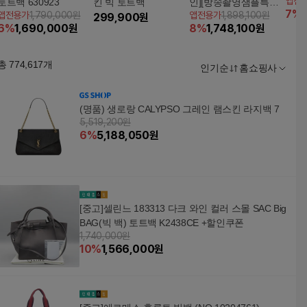
앱전
토트백 630923
킨 빅 토트백
인][방송촬영샘플특가]
7
%
앱전용가
1,790,000원
앱전용가
1,898,100원
299,900
원
버버리 배너백(402370
6
%
1,690,000
원
8
%
1,748,100
원
21)
총
774,617
개
인기순
홈쇼핑사
(명품) 생로랑 CALYPSO 그레인 램스킨 라지백 7
5,519,200원
6
%
5,188,050
원
[중고]셀린느 183313 다크 와인 컬러 스몰 SAC Big
BAG(빅 백) 토트백 K2438CE +할인쿠폰
1,740,000원
10
%
1,566,000
원