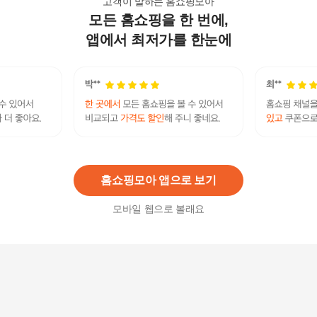
고객이 말하는 홈쇼핑모아
모든 홈쇼핑을 한 번에,
고이비토 중고명품 - 루이비통 타이가 안톤 - K251
02LV
앱에서 최저가를 한눈에
2,989,000원
14
%
2,570,540
원
[브리치] 스퀘어 쇼퍼백 데일리 출퇴근 가방 숄더백
직장인 빅
38,500원
17
%
31,960
원
홈쇼핑모아 앱으로 보기
모바일 웹으로 볼래요
SHMPV01TL0 P5271 ZO439 여자 토트겸숄더백
641,000
원