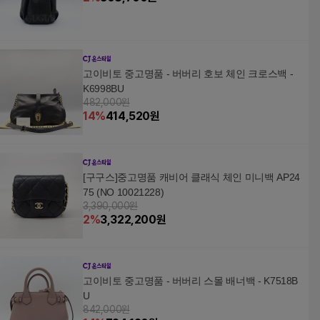
고이비토 중고명품 - 버버리 호보 체인 크로스백 -
K6998BU
482,000원
14
%
414,520
원
[구구스]중고명품 캐비어 클래식 체인 미니백 AP24
75 (NO 10021228)
3,390,000원
2
%
3,322,200
원
고이비토 중고명품 - 버버리 스몰 배너백 - K7518B
U
842,000원