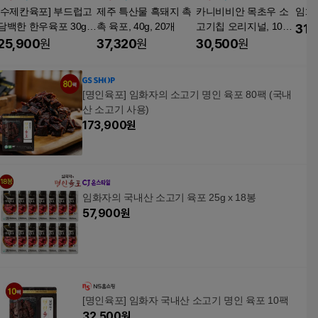
[수제칸육포] 부드럽고
제주 특산물 흑돼지 촉
카니비비안 목초우 소
임화
담백한 한우육포 30g,
촉 육포, 40g, 20개
고기칩 오리지널, 100
31,
30g, 10개
g, 1개
25,900
원
37,320
원
30,500
원
[명인육포] 임화자의 소고기 명인 육포 80팩 (국내
산 소고기 사용)
173,900
원
임화자의 국내산 소고기 육포 25g x 18봉
57,900
원
[명인육포] 임화자 국내산 소고기 명인 육포 10팩
32,500
원