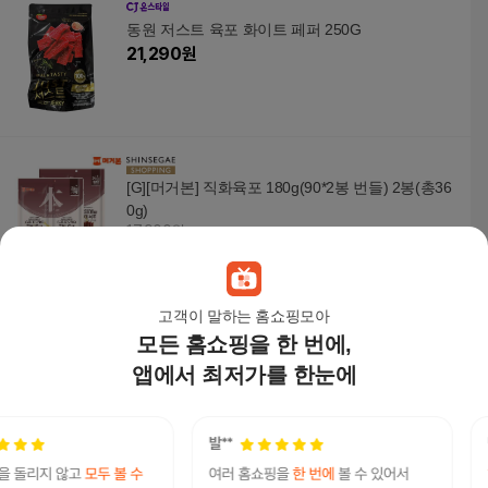
동원 저스트 육포 화이트 페퍼 250G
21,290
원
[G][머거본] 직화육포 180g(90*2봉 번들) 2봉(총36
0g)
17,900원
17
%
14,860
원
고객이 말하는 홈쇼핑모아
모든 홈쇼핑을 한 번에,
직화육포 180g 1봉[90g2개기획세트]
10,900
원
앱에서 최저가를 한눈에