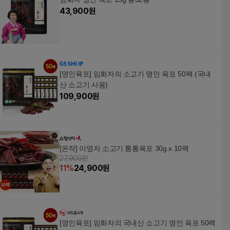
43,900
원
[명인육포] 임화자의 소고기 명인 육포 50팩 (국내
산 소고기 사용)
109,900
원
[온작] 이영자 소고기 통통육포 30g x 10팩
27,900원
11
%
24,900
원
[명인육포] 임화자의 국내산 소고기 명인 육포 50팩