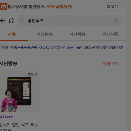
홈쇼핑사별 할인정보,
오직 앱에서만!
앱 열기
쇼핑
명인육포
검색결과
전체
예정방송
지난방송
인기상품
연관
통통육포
육포
WPU-IAC414S
청호나이스옴니플러스
LG공기청정기렌탈
청호나이
지난방송
전체보기
임화자 명인 육포 15g
총32봉