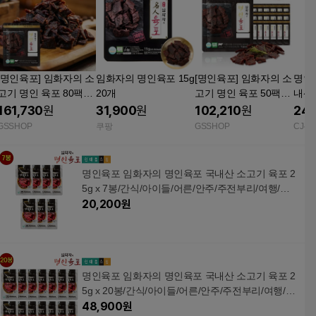
[명인육포] 임화자의 소
임화자의 명인육포 15g
[명인육포] 임화자의 소
명인육
고기 명인 육포 80팩
20개
고기 명인 육포 50팩
내산 
(국내산 소고기 사용)
(국내산 소고기 사용)
7봉
161,730
원
31,900
원
102,210
원
24,
GSSHOP
쿠팡
GSSHOP
CJ온
명인육포 임화자의 명인육포 국내산 소고기 육포 2
5g x 7봉/간식/아이들/어른/안주/주전부리/여행/선
물
20,200
원
명인육포 임화자의 명인육포 국내산 소고기 육포 2
5g x 20봉/간식/아이들/어른/안주/주전부리/여행/선
물
48,900
원