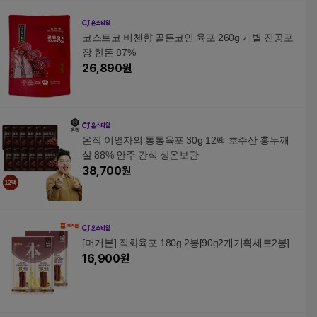
코스트코 비첸향 골든코인 육포 260g 개별 진공포
장 한돈 87%
26,890
원
온작 이영자의 통통육포 30g 12팩 호주산 홍두깨
살 88% 안주 간식 상온보관
38,700
원
[머거본] 직화육포 180g 2봉[90g2개기획세트2봉]
16,900
원