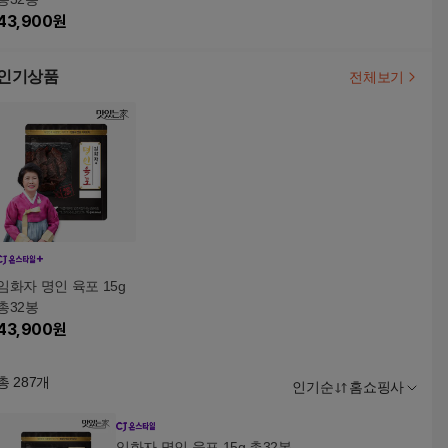
43,900
원
인기상품
전체보기
임화자 명인 육포 15g
총32봉
43,900
원
총
287
개
인기순
홈쇼핑사
임화자 명인 육포 15g 총32봉