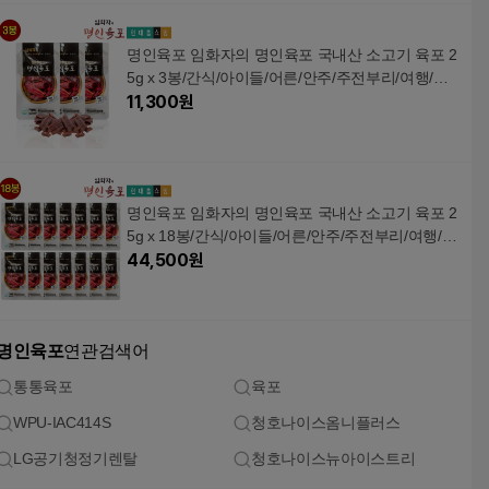
명인육포 임화자의 명인육포 국내산 소고기 육포 2
5g x 3봉/간식/아이들/어른/안주/주전부리/여행/선
물
11,300
원
명인육포 임화자의 명인육포 국내산 소고기 육포 2
5g x 18봉/간식/아이들/어른/안주/주전부리/여행/선
물
44,500
원
명인육포
연관검색어
통통육포
육포
WPU-IAC414S
청호나이스옴니플러스
LG공기청정기렌탈
청호나이스뉴아이스트리