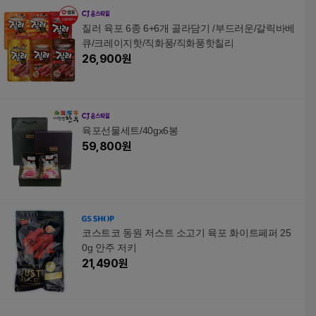
질러 육포 6종 6+6개 골라담기 /부드러운/갈릭바베
큐/크레이지핫/직화풍/직화풍핫칠리
26,900
원
육포선물세트/40gx6봉
59,800
원
코스트코 동원 저스트 소고기 육포 화이트페퍼 25
0g 안주 저키
21,490
원