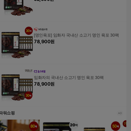
[명인육포] 임화자 국내산 소고기 명인 육포 30팩
78,900
원
임화자의 국내산 소고기 명인 육포 30팩
78,900
원
파워쇼핑