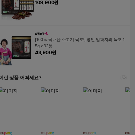
109,900
원
[100％ 국내산 소고기 육포!] 명인 임화자의 육포 1
5g x 32봉
43,900
원
이런 상품 어떠세요?