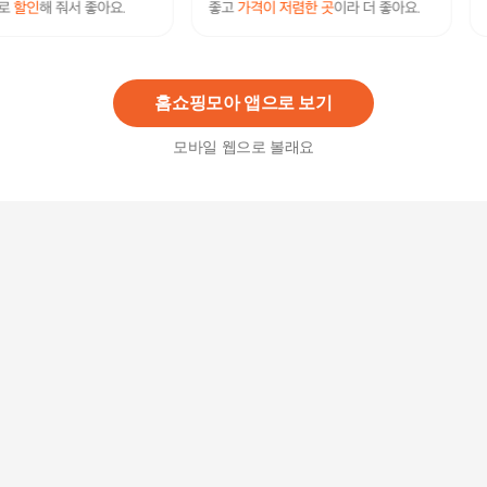
이영자 소고기 통통육포 30g x 5팩+매콤 소고기 육
포 30g x 5팩(총10팩)
24,900
원
홈쇼핑모아 앱으로 보기
모바일 웹으로 볼래요
[ 현대백화점 ]샘표 질러 부드러운 육포기획30g×3
입
10,400
원
샘표 질러 직화육포 45g
3,200
원