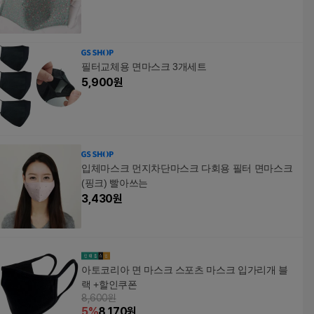
필터교체용 면마스크 3개세트
5,900
원
입체마스크 먼지차단마스크 다회용 필터 면마스크
(핑크) 빨아쓰는
3,430
원
아토코리아 면 마스크 스포츠 마스크 입가리개 블
랙 +할인쿠폰
8,600원
5
%
8,170
원