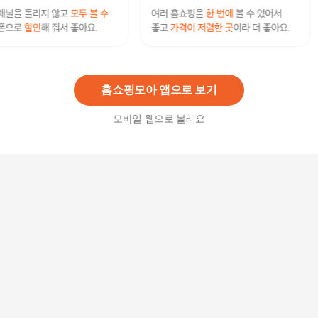
먼지차단마스크 다회용 체크 면마스크 빨아쓰는 2
겹
2,500
원
홈쇼핑모아 앱으로 보기
모바일 웹으로 볼래요
국산 어린이 입체방한대 면마스크(8세이상)하늘3
개
6,600
원
예쁜 린넨마스크 천마스크 심플마스크 패션마스크
면마스크 빨아쓰는마스크 숨쉬기편한마스크 마스
5,900
크 편한마스크
원