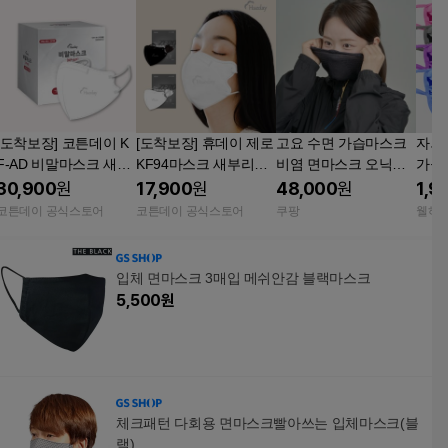
[도착보장] 코튼데이 K
[도착보장] 휴데이 제로
고요 수면 가습마스크
자외
F-AD 비말마스크 새부
KF94마스크 새부리형
비염 면마스크 오닉스
가을용
리형 L(대형), 화이트, 1
마스크 L(대형), 화이
블랙 1개 1세트
면마
30,900
원
17,900
원
48,000
원
1,9
00개
트, 50개
코튼데이 공식스토어
코튼데이 공식스토어
쿠팡
웰하
입체 면마스크 3매입 메쉬안감 블랙마스크
5,500
원
체크패턴 다회용 면마스크빨아쓰는 입체마스크(블
랙)