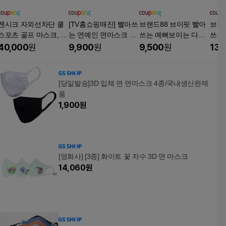
젠시크 자외선차단 쿨
[TV홈쇼핑매진] 빨아쓰
브랜드88 브이핏 빨아
브랜
스포츠 골프 마스크, 블
는 연예인 면마스크 항
쓰는 예뻐보이는 다회
쓰는
랙+블랙, 1세트, 2개입
균 방한 패션 코오롱원
용 연예인 입체 마스크
용 
40,000
원
9,900
원
9,500
원
13,
단 천 대형 소형 귀편한
새부리형 국내생산 마
스크, 그레이, 1개, 5개
[당일발송]3D 입체 면 면마스크 4종/국내생산완제
입
품
1,900
원
[영화사] [3종] 화이트 꽃 자수 3D 면 마스크
14,060
원