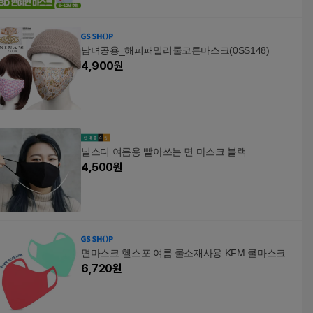
남녀공용_해피패밀리쿨코튼마스크(0SS148)
4,900
원
널스디 여름용 빨아쓰는 면 마스크 블랙
4,500
원
면마스크 헬스포 여름 쿨소재사용 KFM 쿨마스크
6,720
원