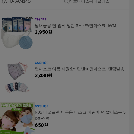
WPU-IAC414S
청호나이스옴니플러스
남녀공용 면 입체 방한 마스크/면마스크_IWM
2,950
원
면마스크 여름 시원한~ 린넨st 면마스크_랜덤발송
3,430
원
N95 네오프렌 아동용 마스크 어린이 면 빨아쓰는 3
D마스크
650
원