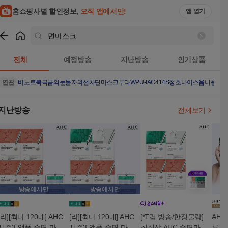
홈쇼핑사별 할인정보,
오직 앱에서만!
앱 열기
쇼핑
면마스크
검색결과
전체
예정방송
지난방송
인기상품
연관
비노트
북극곰의눈물
자외선차단마스크
투라
WPU-IAC414S
청호나이스옴니플러
지난방송
전체보기
방송에서만
방송에서만
[라][최다 120매] AHC
[라][최다 120매] AHC
[*T컴 방송/한정물량]
AHC
시즌3 앰플 순면 마스
시즌3 앰플 순면 마스
최신상 AHC 순면마스
루션 