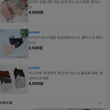
와이어 조절 3중 차단 린넨 마스크 다회용 면마스
크
4,900
원
꼬까신나라 시원한 린넨패턴마스크 쿨마스크 면마
스크
2,500
원
어나더뷰 국내제작 3D 순면 마스크 플라워 패턴 패
션마스크 835
4,900
원
파워쇼핑