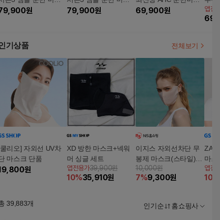
앱전
크팩 (100매+10매+10
79,900
원
크팩 (퍼밍/카밍/모이스
79,900
원
크 104매
69,900
원
매 구
69,
매)
처)
라이트
매)
인기상품
전체보기
[쿨리오] 자외선 UV차
XD 방한 마스크+넥워
이지스 자외선차단 무
ZA
단 마스크 단품
머 싱글 세트
봉제 마스크(스타일)구
마스
앱전용가
39,900원
10,000원
앱전
19,800
원
매 후 3천원 적립
10
%
35,910
원
7
%
9,300
원
10
%
총
39,883
개
인기순
홈쇼핑사