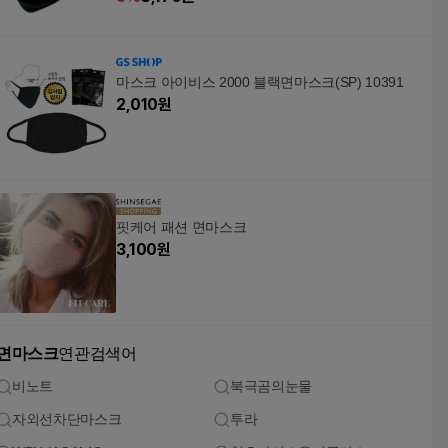
마스크 아이비스 2000 블랙면마스크(SP) 10391
2,010
원
핏케어 패션 면마스크
3,100
원
면마스크
연관검색어
비노트
북극곰의눈물
자외선차단마스크
투라