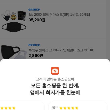
ibis 2000 블랙면마스크(SP) 1세트 20개입
35,200
원
투명위생마스크 DK-SJ 입체면마스크 3D 1매
2,860
원
고객이 말하는 홈쇼핑모아
모든 홈쇼핑을 한 번에,
[하프클럽/니나스파리]봄꽃마스크_앞뒤순면2겹양
면(0SS154)
앱에서 최저가를 한눈에
5,900
원