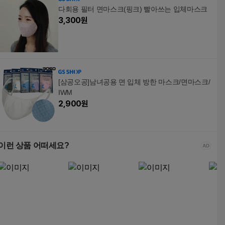
다회용 필터 면마스크(핑크) 빨아쓰는 입체마스크
3,300
원
[삼공오공]남녀공용 면 입체 방한 마스크/면마스크/
IWM
2,900
원
이런 상품 어떠세요?