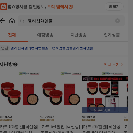
홈쇼핑사별 할인정보,
오직 앱에서만!
앱 열기
쇼핑
멜라캡쳐엠플
검색결과
전체
예정방송
지난방송
인기상품
연관
멜라캡쳐
멜라캡쳐앰플
멜라캡쳐앰플엠플
멜라캡쳐앰플
지난방송
전체보기
방송에서만
[카드 5%할인][최신상]
[카드 5%할인][최신상]
[카드 5%할인][최신상]
[카드
동국제약 멜라캡쳐쿠
동국제약 멜라캡쳐쿠
동국제약 멜라캡쳐쿠
동국