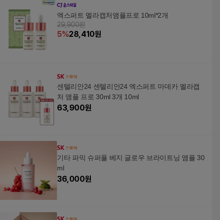
엑스퍼트 멜라캡처앰플프로 10ml*2개
29,900원
5
%
28,410
원
센텔리안24 센텔리안24 엑스퍼트 마데카 멜라캡
처 앰플 프로 30ml 3개 10ml
63,900
원
기타 파믹 슈퍼풀 베지 글로우 브라이트닝 앰플 30
ml
36,000
원