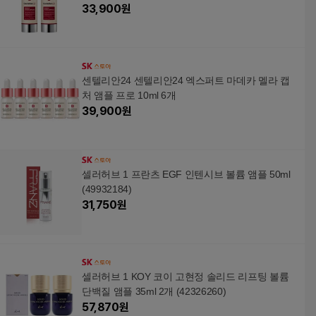
33,900
원
센텔리안24 센텔리안24 엑스퍼트 마데카 멜라 캡
처 앰플 프로 10ml 6개
39,900
원
셀러허브 1 프란츠 EGF 인텐시브 볼륨 앰플 50ml
(49932184)
31,750
원
셀러허브 1 KOY 코이 고현정 솔리드 리프팅 볼륨
단백질 앰플 35ml 2개 (42326260)
57,870
원