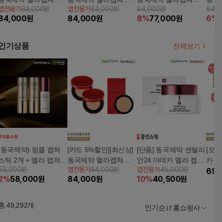
앱전용가
84,000원
앱전용가
84,000원
84,000원
84,
션 23호 본품 15g*2 +
션 21호 본품 15g*2 +
션 본품 15g*2 + 리필1
션 본
84,000
원
84,000
원
8
%
77,000
원
6
%
리필15g*1
리필15g*1
5g*2 + 퍼프2 + (상품
5g*2
평) 멜라캡쳐토닝샷앰
평) 리
플 30ml*1
에서만
인기상품
전체보기
품 15
(동국제약) 링클 캡쳐
[카드 5%할인][최신상]
[단품] 동국제약 센텔리
[모바
스틱 2개 + 멜라 캡쳐
동국제약 멜라캡쳐쿠
안24 마데카 멜라 캡쳐
카 
59,000원
앱전용가
84,000원
앱전용가
45,000원
스틱 1개
션 23호 본품 15g*2 +
캡슐 크림 55ml
5박스
69,
2
%
58,000
원
84,000
원
10
%
40,500
원
리필15g*1
멜라캡
개
총
49,292
개
인기순
홈쇼핑사