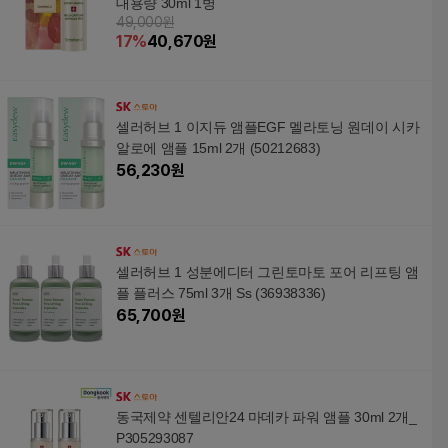
대용량 30ml 1병
49,000원
17
%
40,670
원
셀러허브 1 이지듀 앰플EGF 멜라토닝 원데이 시카
알로에 앰플 15ml 2개 (50212683)
56,230
원
셀러허브 1 성분에디터 그린토마토 포어 리프팅 앰
플 플러스 75ml 3개 Ss (36938336)
65,700
원
동국제약 센텔리안24 마데카 파워 앰플 30ml 2개_
P305293087