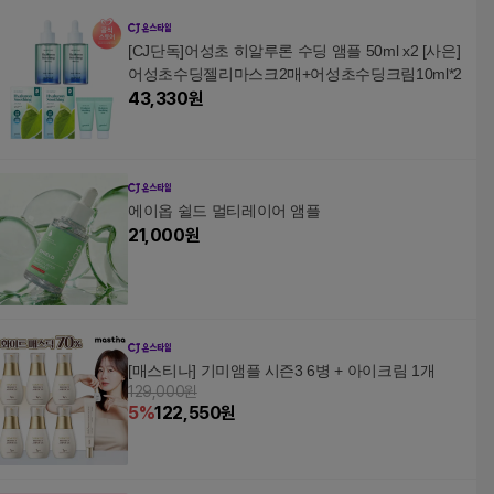
[CJ단독]어성초 히알루론 수딩 앰플 50ml x2 [사은]
어성초수딩젤리마스크2매+어성초수딩크림10ml*2
43,330
원
에이옵 쉴드 멀티레이어 앰플
21,000
원
[매스티나] 기미앰플 시즌3 6병 + 아이크림 1개
129,000원
5
%
122,550
원