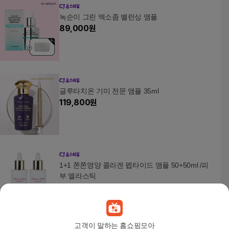
녹순이 그린 엑소좀 밸런싱 앰플
89,000
원
글루타치온 기미 전문 앰플 35ml
119,800
원
1+1 쫀쫀영양 콜라겐 펩타이드 앰플 50+50ml /피
부 엘라스틱
12,800
원
고객이 말하는 홈쇼핑모아