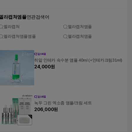
멜라캡쳐엠플
연관검색어
멜라캡쳐
멜라캡쳐앰플
멜라캡쳐앰플엠플
멜라캡쳐앰플
히알 인테카 속수분 앰플 40ml (+인테카크림31ml)
24,000
원
녹두 그린 엑소좀 앰플/크림 세트
206,000
원