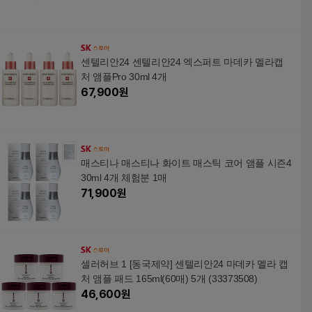
센텔리안24 센텔리안24 엑스퍼트 마데카 멜라캡
처 앰플Pro 30ml 4개
67,900
원
매스티나 매스티나 화이트 매스틱 코어 앰플 시즌4
30ml 4개 체험분 1매
71,900
원
셀러허브 1 [동국제약] 센텔리안24 마데카 멜라 캡
처 앰플 패드 165ml(60매) 5개 (33373508)
46,600
원