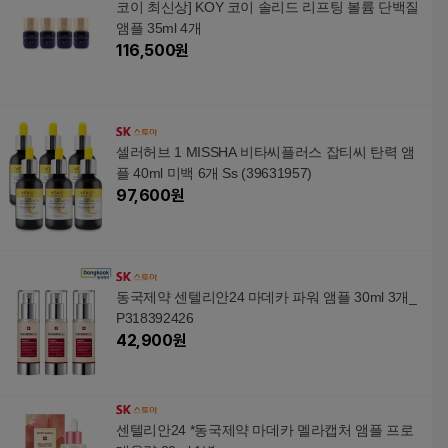
코이 최신상] KOY 코이 솔리드 리프팅 볼륨 단백질
앰플 35ml 4개
116,500
원
셀러허브 1 MISSHA 비타씨플러스 잡티씨 탄력 앰
플 40ml 미백 6개 Ss (39631957)
97,600
원
동국제약 센텔리안24 마데카 파워 앰플 30ml 3개_
P318392426
42,900
원
센텔리안24 *동국제약 마데카 멜라캡처 앰플 프로