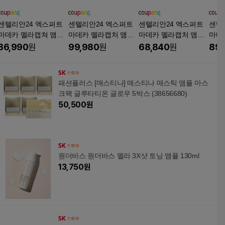
센텔리안24 엑스퍼트
센텔리안24 엑스퍼트
센텔리안24 엑스퍼트
센텔
마데카 멜라캡쳐 앰플
마데카 멜라캡처 앰플
마데카 멜라캡처 앰플
마데
맥스, 15ml, 6개
맥스, 30ml, 5개
알엑스, 3개, 30ml
알엑스
36,990
원
99,980
원
68,840
원
89,
패션플러스 [매스티나] 매스티나 매스틱 앰플 마스
크팩 글루타티온 글로우 5박스 (38656680)
50,500
원
원더바스 원더바스 멜라 3X샷 토닝 앰플 130ml
13,750
원