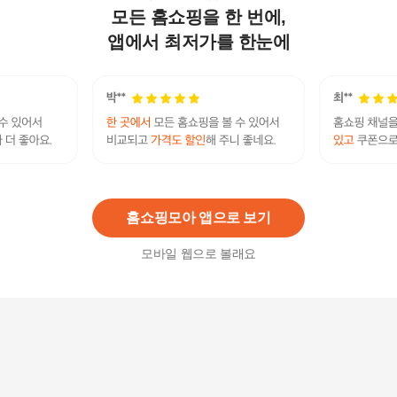
모든 홈쇼핑을 한 번에,
[레디] 미엘 스피큘 앰플 100ml 1개 모공 각질 케어
관리
앱에서 최저가를 한눈에
70,000원
10
%
63,000
원
레티날샷 탄력 리페어 앰플 30ml
27,000
원
홈쇼핑모아 앱으로 보기
모바일 웹으로 볼래요
자음생앰플 20g
150,000원
10
%
135,000
원