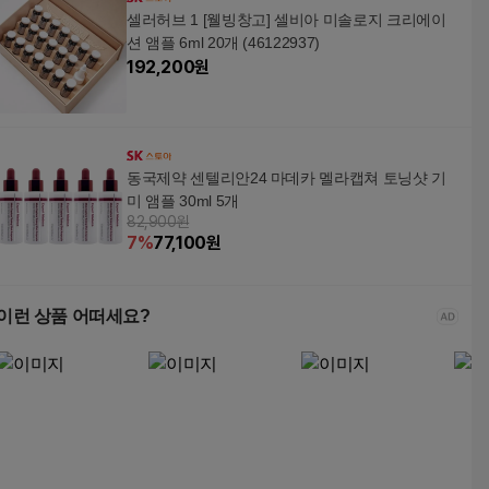
셀러허브 1 [웰빙창고] 셀비아 미솔로지 크리에이
션 앰플 6ml 20개 (46122937)
192,200
원
동국제약 센텔리안24 마데카 멜라캡쳐 토닝샷 기
미 앰플 30ml 5개
82,900원
7
%
77,100
원
이런 상품 어떠세요?