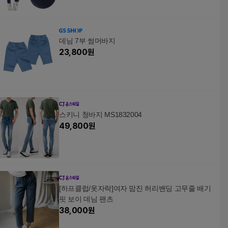
데님 7부 썸머바지
23,800
원
스키니 청바지 MS1832004
49,800
원
[하프클럽/옷자락]여자 맘진 허리밴딩 고무줄 배기
핏 보이 데님 팬츠
38,000
원