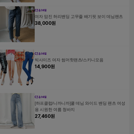
여자 맘진 허리밴딩 고무줄 배기핏 보이 데님팬츠
38,000
원
빅사이즈 여자 썸머핫팬츠/스키니모음
14,900
원
[하프클럽/니까니까]쿨 데님 와이드 밴딩 팬츠 여성
용 시원한 여름 청바지
27,460
원