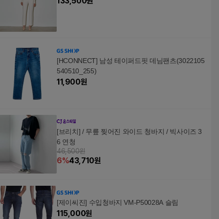
133,500
원
[HCONNECT] 남성 테이퍼드핏 데님팬츠(3022105
540510_255)
11,900
원
[브리치] / 무릎 찢어진 와이드 청바지 / 빅사이즈 3
6 연청
46,500원
6
%
43,710
원
[제이씨진] 수입청바지 VM-P50028A 슬림
115,000
원