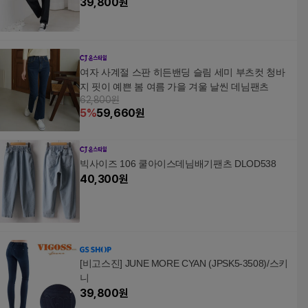
39,800
원
여자 사계절 스판 히든밴딩 슬림 세미 부츠컷 청바
지 핏이 예쁜 봄 여름 가을 겨울 날씬 데님팬츠
62,800원
5
%
59,660
원
빅사이즈 106 쿨아이스데님배기팬츠 DLOD538
40,300
원
[비고스진] JUNE MORE CYAN (JPSK5-3508)/스키
니
39,800
원