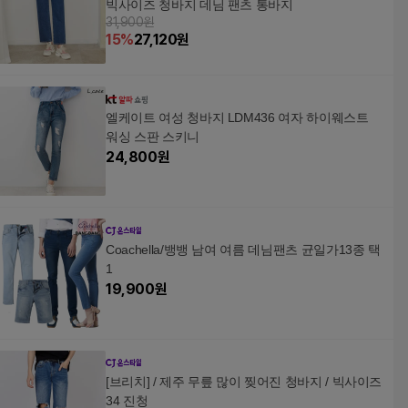
빅사이즈 청바지 데님 팬츠 통바지
31,900원
15
%
27,120
원
엘케이트 여성 청바지 LDM436 여자 하이웨스트
워싱 스판 스키니
24,800
원
Coachella/뱅뱅 남여 여름 데님팬츠 균일가13종 택
1
19,900
원
[브리치] / 제주 무릎 많이 찢어진 청바지 / 빅사이즈
34 진청