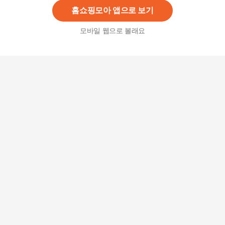
홈쇼핑모아 앱으로 보기
모바일 웹으로 볼래요
[하프클럽/뱅뱅]여성 레귤러스키니핏 스판데님 인
디고
10,000
원
여자여름청바지여성용 스판 와이드청바지팬츠청
바지쿨링 얇은
18,800
원
Luminax 여성 밴딩 배기청바지 빅사이즈 데님 팬
츠 오버핏 바지 데일리청바지 여자 와이드 9부청바
지 스판 배기팬츠
21,990
원