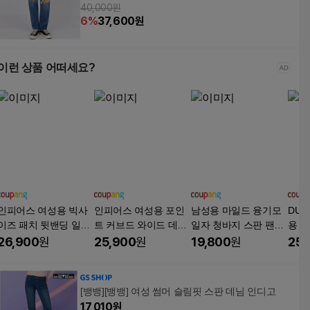
40,000원
6
%
37,600
원
이런 상품 어떠세요?
인피어스 여성용 빅사
인피어스 여성용 포인
남성용 마일드 융기모
DUO
이즈 패치 뒷밴딩 일자
트 커브드 와이드 데님
일자 청바지 스판 팬츠
용 청
핏 데님팬츠 I263-0473
팬츠 I263-0602DBU
빅사이즈
0
26,900
원
25,900
원
19,800
원
25,
[뱅뱅][뱅뱅] 여성 썸머 슬림핏 스판 데님 인디고
17,010
원