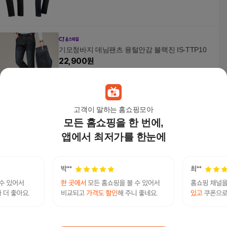
기모청바지 데님팬츠 융털안감 블랙진 IS-TTP10
22,900
원
고객이 말하는 홈쇼핑모아
모든 홈쇼핑을 한 번에,
[기타브랜드]남자 테이퍼드 중년 스판 기모 중청 블
랙 데님 청바
앱에서 최저가를 한눈에
93,900
원
리바이스 청바지 스트레이트 진 여름 여성 데님팬
츠 인디고 데님 팬츠
99,000원
31
%
68,000
원