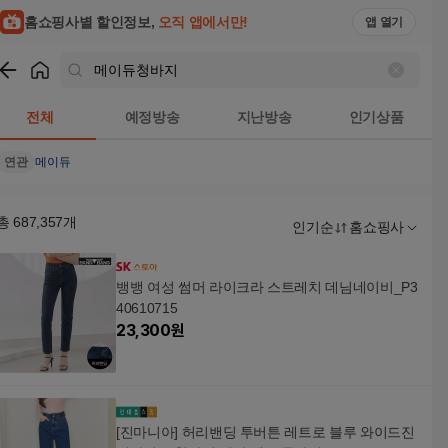
홈쇼핑사별 할인정보,
오직 앱에서만!
앱 열기
쇼핑
메이듀청바지
검색결과
전체
예정방송
지난방송
인기상품
연관
메이듀
총
687,357
개
인기순
홈쇼핑사
뱅뱅 여성 썸머 라이크라 스트레치 데님네이비_P3
40610715
23,300
원
[진마니아] 허리밴딩 투버튼 레트로 블루 와이드진