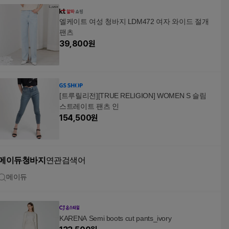
엘케이트 여성 청바지 LDM472 여자 와이드 절개
팬츠
39,800
원
[트루릴리전][TRUE RELIGION] WOMEN S 슬림
스트레이트 팬츠 인
154,500
원
메이듀청바지
연관검색어
메이듀
KARENA Semi boots cut pants_ivory