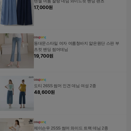
텐셀 여름 찰랑 데님 와이드핏 밴딩 팬츠
17,000
원
동대문스타일 여자 여름청바지 얇은원단 스판 부
츠컷 밴딩 썸머데님
19,700
원
도티 26SS 썸머 인견 데님 여성 2종
48,600
원
제이슨우 25SS 썸머 와이드 트랙 데님 2종