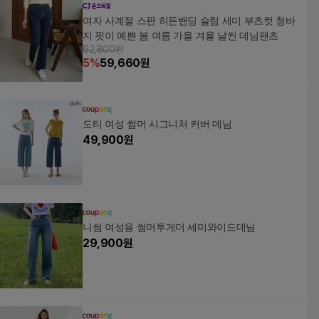
여자 사계절 스판 히든밴딩 슬림 세미 부츠컷 청바
지 핏이 예쁜 봄 여름 가을 겨울 날씬 데님팬츠
62,800원
5
%
59,660
원
도티 여성 썸머 시그니처 커버 데님
49,900
원
니썸 여성용 썸머투게더 세미와이드데님
29,900
원