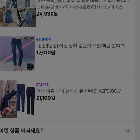
[하프클럽] (택1)봄/여름 썸머데님/데일리데님/롱데
님팬츠/청바지/와이드/부츠컷/일자데님/아이스데
님
24,930
원
[뱅뱅][뱅뱅] 여성 썸머 슬림핏 스판 데님 인디고
17,010
원
여성 여름 데님 청바지 큐어린(S) KSP0988W
21,100
원
이런 상품 어떠세요?