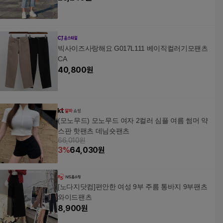
빅사이즈사랑해요 G017L111 베이직컬러기모팬츠
CA
40,800
원
(모노무드) 모노무드 여자 2컬러 심플 여름 썸머 약
스판 핫팬츠 데님숏팬츠
66,010원
3
%
64,030
원
[노다지닷컴]편안한 여성 9부 주름 통바지 9부팬츠
와이드팬츠
8,900
원