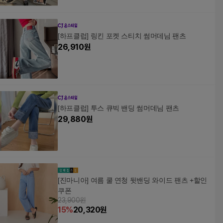
[하프클럽] 링킨 포켓 스티치 썸머데님 팬츠
26,910
원
[하프클럽] 투스 큐빅 밴딩 썸머데님 팬츠
29,880
원
[진마니아] 여름 쿨 연청 뒷밴딩 와이드 팬츠 +할인
쿠폰
23,900원
15
%
20,320
원