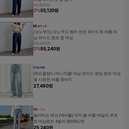
56,820원
3
%
55,120
원
(모노무드) 모노무드 썸머 린넨 와이드핏 여름 데
님 와이드 팬츠 청 여성
56,940원
3
%
55,240
원
[하프클럽/니까니까]쿨 데님 와이드 밴딩 팬츠 여성
용 시원한 여름 청바지
27,460
원
셀러허브 패션 [깨비몰] 여자 봄 여름 데일리 부츠
컷 데님팬츠 4컬러 (8209129)
25,240
원