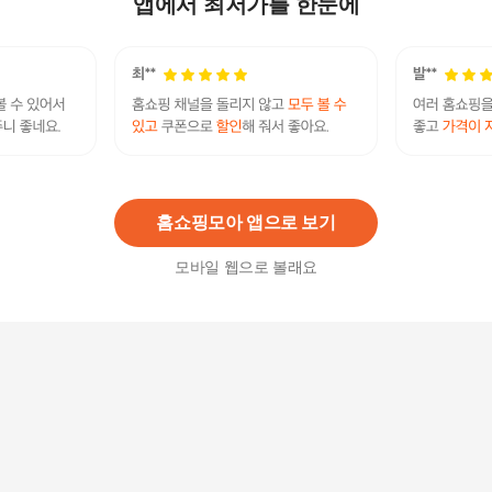
앱에서 최저가를 한눈에
28
%
64,730
원
앳클로젯 26SS 니팅 하프 데님 2종 26 여름
62,100
원
홈쇼핑모아 앱으로 보기
모바일 웹으로 볼래요
여름 후들 밴딩데님 와이드 일자핏 청바지
37,900원
37
%
23,900
원
에이핏썸머데님팬츠 26SS최신상에이핏 여성 여름
벌룬 8부 데님 2종