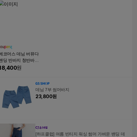
에코머스 데님 버뮤다
밴딩 반바지 청반바지
버뮤다 청 팬츠
18,400
원
데님 7부 썸머바지
23,800
원
[하프클럽] 여름 빈티지 워싱 썸머 가벼운 밴딩 데