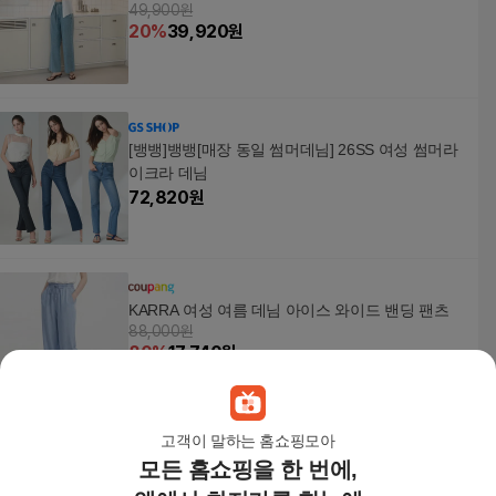
49,900원
20
%
39,920
원
[뱅뱅]뱅뱅[매장 동일 썸머데님] 26SS 여성 썸머라
이크라 데님
72,820
원
KARRA 여성 여름 데님 아이스 와이드 밴딩 팬츠
88,000원
80
%
17,740
원
고객이 말하는 홈쇼핑모아
모든 홈쇼핑을 한 번에,
뱅뱅 26SS 여성 썸머라이크라 데님 3종
89,900원