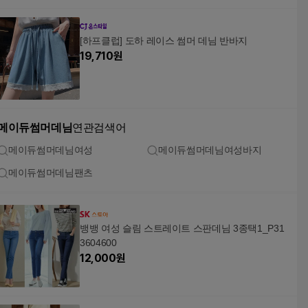
[하프클럽] 도하 레이스 썸머 데님 반바지
19,710
원
메이듀썸머데님
연관검색어
메이듀썸머데님여성
메이듀썸머데님여성바지
메이듀썸머데님팬츠
뱅뱅 여성 슬림 스트레이트 스판데님 3종택1_P31
3604600
12,000
원