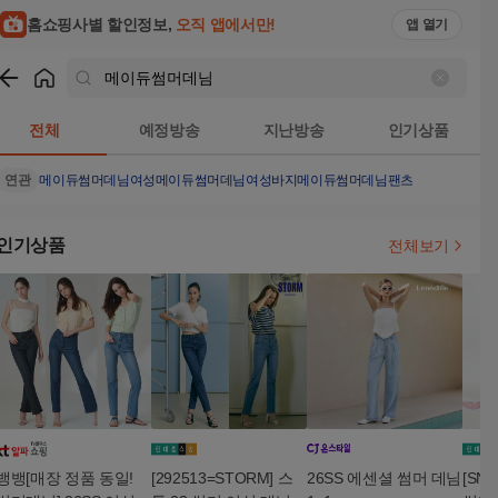
홈쇼핑사별 할인정보,
오직 앱에서만!
앱 열기
쇼핑
메이듀썸머데님
검색결과
전체
예정방송
지난방송
인기상품
연관
메이듀썸머데님여성
메이듀썸머데님여성바지
메이듀썸머데님팬츠
인기상품
전체보기
뱅뱅[매장 정품 동일!
[292513=STORM] 스
26SS 에센셜 썸머 데님
[SN