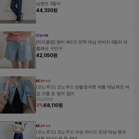
님팬츠 3컬러
44,330
원
[하프클럽] 썸머 A라인 핀턱 데님 반바지 6컬러 여
름패션 꾸안꾸
42,050
원
(모노무드) 모노무드 반팔청자켓 여름 데님재킷 여
성 크롭 숏 썸머 점퍼
70,210원
3
%
68,110
원
(모노무드) 모노무드 여성 와이드 린넨 데님 팬츠
여름 와이드핏 청 썸머