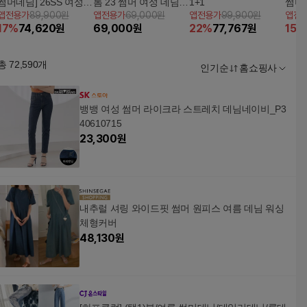
썸머데님] 26SS 여성
톰 23 썸머 여성 데님
1+1
썸머
앱전용가
89,900원
앱전용가
69,000원
앱전용가
99,900원
앱전
썸머라이크라 데님 3종
팬츠 2종 (여름데님 / 여
17
%
74,620
원
69,000
원
22
%
77,767
원
15
%
름청바지)
총
72,590
개
인기순
홈쇼핑사
뱅뱅 여성 썸머 라이크라 스트레치 데님네이비_P3
40610715
23,300
원
내추럴 셔링 와이드핏 썸머 원피스 여름 데님 워싱
체형커버
48,130
원