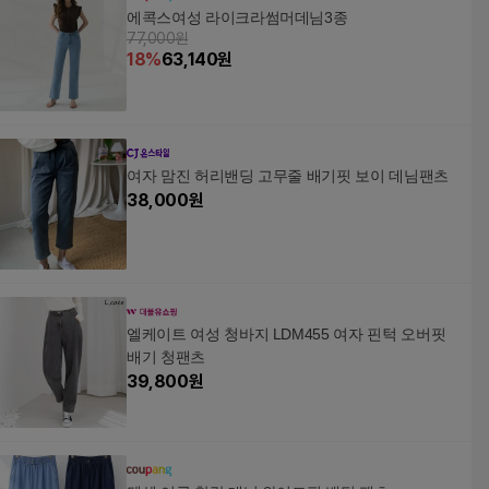
에콕스여성 라이크라썸머데님3종
77,000원
18
%
63,140
원
여자 맘진 허리밴딩 고무줄 배기핏 보이 데님팬츠
38,000
원
엘케이트 여성 청바지 LDM455 여자 핀턱 오버핏
배기 청팬츠
39,800
원