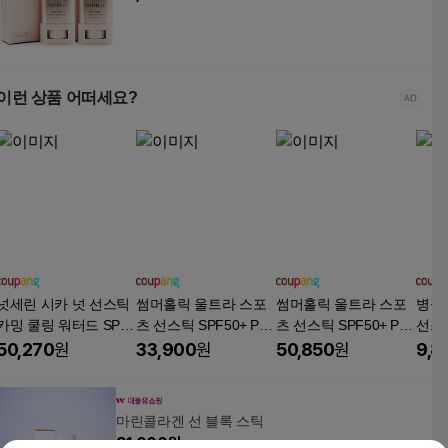
이런 상품 어떠세요?
넛세린 시카 넛 선스틱
썸머홀릭 울트라 스포
썸머홀릭 울트라 스포
병풀
카밍 쿨링 워터드 SPF
츠 선스틱 SPF50+ PA+
츠 선스틱 SPF50+ PA+
선스
50+ PA++++ 미백 주름
+++, 19g, 2개
+++, 19g, 3개
송산
50,270
원
33,900
원
50,850
원
9,8
개선 끈적임 없는 온가
성분
족 썬스틱, 20g, 4개
력 모
A+++
마린콜라겐 선 블록 스틱
31,000
원