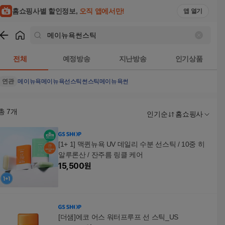
홈쇼핑사별 할인정보,
오직 앱에서만!
앱 열기
쇼핑
메이뉴욕썬스틱
검색결과
전체
예정방송
지난방송
인기상품
연관
메이뉴욕
메이뉴욕선스틱
썬스틱
메이뉴욕썬
총
7
개
인기순
홈쇼핑사
[1+ 1] 맥퀸뉴욕 UV 데일리 수분 선스틱 / 10중 히
알루론산 / 잔주름 링클 케어
15,500
원
[더샘]에코 어스 워터프루프 선 스틱_US