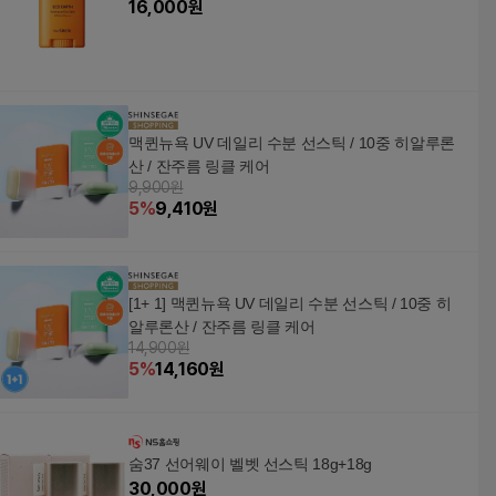
16,000
원
맥퀸뉴욕 UV 데일리 수분 선스틱 / 10중 히알루론
산 / 잔주름 링클 케어
9,900원
5
%
9,410
원
[1+ 1] 맥퀸뉴욕 UV 데일리 수분 선스틱 / 10중 히
알루론산 / 잔주름 링클 케어
14,900원
5
%
14,160
원
숨37 선어웨이 벨벳 선스틱 18g+18g
30,000
원