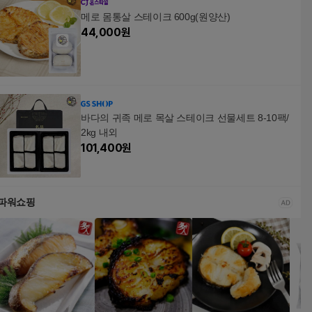
메로 몸통살 스테이크 600g(원양산)
44,000
원
바다의 귀족 메로 목살 스테이크 선물세트 8-10팩/
2kg 내외
101,400
원
파워쇼핑