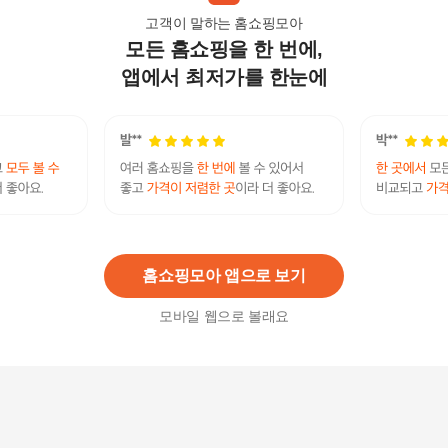
고객이 말하는 홈쇼핑모아
모든 홈쇼핑을 한 번에,
바다의 귀족 메로 몸통살 스테이크 선물세트 7-9
팩/ 1kg 내외
앱에서 최저가를 한눈에
69,900
원
메로 목살 200g 메로구이 은대구 이빨고기 버터구
이 스테이크 냉동
9,300
원
홈쇼핑모아 앱으로 보기
모바일 웹으로 볼래요
메로 몸통살 스테이크 600g(원양산)
42,900
원