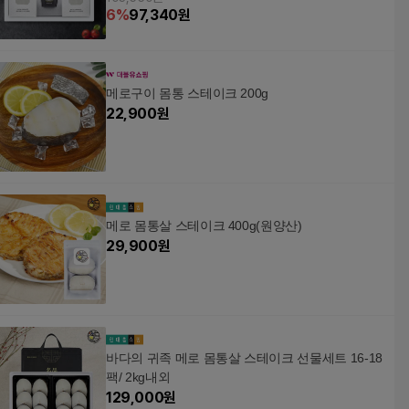
6
%
97,340
원
메로구이 몸통 스테이크 200g
22,900
원
메로 몸통살 스테이크 400g(원양산)
29,900
원
바다의 귀족 메로 몸통살 스테이크 선물세트 16-18
팩/ 2kg내외
129,000
원