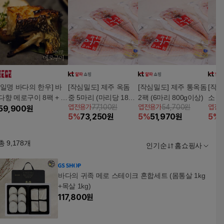
[일명 바다의 한우] 바
[작심밀도] 제주 옥돔
[작심밀도] 제주 통옥돔
[작심
다향 메로구이 8팩 + 소
중 5마리 (마리당 180g
2팩 (6마리 800g이상)
소 3
앱전용가
77,100원
앱전용가
54,700원
앱전
스 8봉
59,900
원
이상)
이상)
5
%
73,250
원
5
%
51,970
원
5
%
총
9,178
개
인기순
홈쇼핑사
바다의 귀족 메로 스테이크 혼합세트 (몸통살 1kg
+목살 1kg)
117,800
원