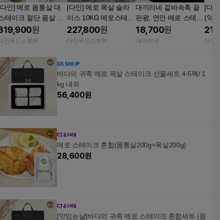
[다인] 메로 몸통살 대
[다인] 메로 목살 슬라
대끼리네 겉바속촉 끝
[다인
스테이크 절단 몸살 조
이스 10KG 메로스테이
판왕, 연안 메로 스테이
(약1
림 찜 대용량 도매 5kg,
크 구이 찜 술안주 이자
크 200g
이크
319,900
원
227,800
원
18,700
원
216
1개
카야 업소용 대용량
2.5k
다인푸드스토어
다인푸드스토어
대끼리네
다인
바다의 귀족 메로 목살 스테이크 선물세트 4-5팩/ 1
kg 내외
56,400
원
메로 스테이크 혼합(몸통살200g+목살200g)
28,600
원
[맛있는날]바다의 귀족 메로 스테이크 혼합세트 (몸