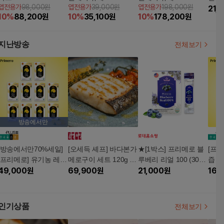
앱전용가
98,000원
앱전용가
39,000원
앱전용가
198,000원
스(10포)
스+4박스(방송에서만)
10포
21,
10
%
88,200
원
10
%
35,100
원
10
%
178,200
원
총 12박스 (1박스 10
포)
지난방송
전체보기
방송에서만
[방송에서만70%세일]
[오세득 셰프] 바다본가
★[1박스] 프리메로 블
[프리
[프리메로] 유기농 레몬
메로구이 세트 120g x
루베리 리얼 100 (30ml
즙 1
즙 10박스(총 140포)
49,000
원
10팩 + 소스 230g x 2
69,900
원
x 10포 x 1박스)
21,000
원
165
병
인기상품
전체보기