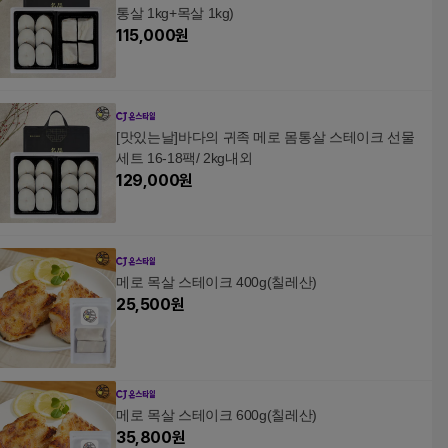
통살 1kg+목살 1kg)
115,000
원
[맛있는날]바다의 귀족 메로 몸통살 스테이크 선물
세트 16-18팩/ 2kg내외
129,000
원
메로 목살 스테이크 400g(칠레산)
25,500
원
메로 목살 스테이크 600g(칠레산)
35,800
원