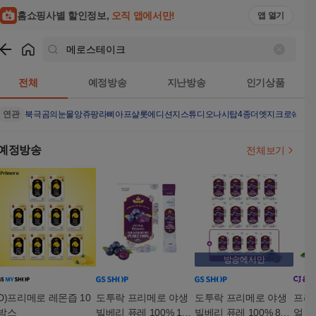
홈쇼핑사별 할인정보,
오직 앱에서만!
앱 열기
쇼핑
메로스테이크
검색결과
전체
예정방송
지난방송
인기상품
연관
북극곰의눈물
앙쥬팡
라삐아프샬롯에디션
지스튜디오나시탑4종
더엣지크로쉐가
예정방송
전체보기
방송에서만
D)프리메로 레몬즙 10
도투락 프리메로 야생
도투락 프리메로 야생
프리
박스
빌베리 퓨레 100% 1박
빌베리 퓨레 100% 8박
얼 10