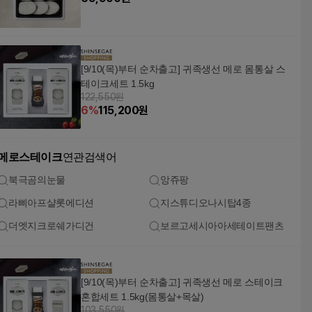
[9/10(목)부터 순차출고] 귀족생선 메로 몸통살 스
테이크세트 1.5kg
122,550원
6
%
115,200
원
메로스테이크
연관검색어
북극곰의눈물
앙쥬팡
라삐아프샬롯에디션
지스튜디오나시탑4종
더엣지크로쉐가디건
보르고세시아아세테이트팬츠
[9/10(목)부터 순차출고] 귀족생선 메로 스테이크
혼합세트 1.5kg(몸통살+목살)
103,550원