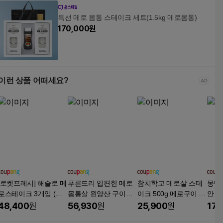
특선 메로 몸통 스테이크 세트(1.5kg 메로몸통)
170,000
원
이런 상품 어떠세요?
[로켓프레시] 해슬로 메
푸른드리 입편한 메로
참치학교 메로살 스테
몽땅
로스테이크 3개입 (냉
몸통살 원양산 구이용
이크 500g 메로구이 스
안 메
동)
스테이크용, 2개, 500g
테이크용 목살 영양반
48,400
원
56,930
원
25,900
원
17,
찬 혼술 술안주 프리미