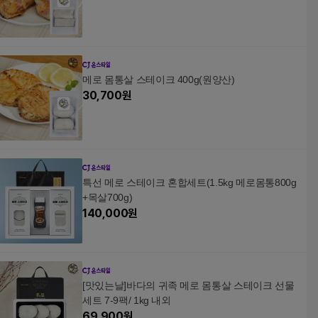
메로 몸통살 스테이크 400g(원양산)
30,700
원
특선 메로 스테이크 혼합세트(1.5kg 메로몸통800g
+목살700g)
140,000
원
[맛있는날]바다의 귀족 메로 몸통살 스테이크 선물
세트 7-9팩/ 1kg 내외
69,900
원