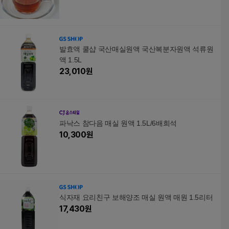
발효액 쿨샵 국산매실원액 국산복분자원액 석류원
액 1.5L
23,010
원
파낙스 참다음 매실 원액 1.5L/6배희석
10,300
원
식자재 요리친구 보해양조 매실 원액 매원 1.5리터
17,430
원