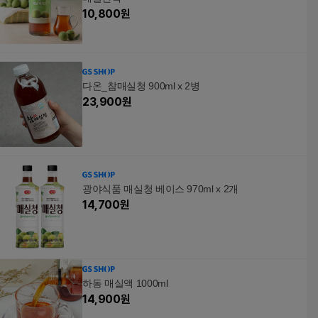
10,800
원
다온_참매실청 900ml x 2병
23,900
원
광야식품 매실청 베이스 970ml x 2개
14,700
원
하동 매실액 1000ml
14,900
원