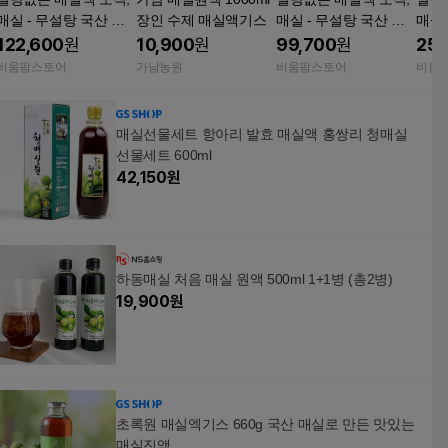
매실 - 무설탕 국산 매
장인 수제 매실액기스
매실 - 무설탕 국산 매
매실 
실원액 100% 매실청 5
실원액 100% 매실청 5
실원액
122,600
원
10,900
원
99,700
원
25,
00ml, 5개
00ml, 4개
00ml
비움팜스토어
가남농원
비움팜스토어
비움
매실선물세트 항아리 발효 매실액 홍쌍리 청매실
선물세트 600ml
42,150
원
하동매실 처음 매실 원액 500ml 1+1병 (총2병)
19,900
원
초록원 매실엑기스 660g 국산 매실로 만든 맛있는
매실진액