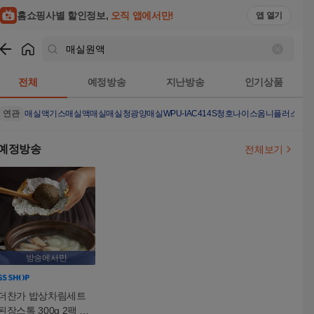
홈쇼핑사별 할인정보,
오직 앱에서만!
앱 열기
쇼핑
매실원액
검색결과
전체
예정방송
지난방송
인기상품
연관
매실액기스
매실액
매실
매실청
광양매실
WPU-IAC414S
청호나이스옴니플러스
청
예정방송
전체보기
방송에서만
더찬가 밥상차림세트
된장스톡 300g 2팩 매