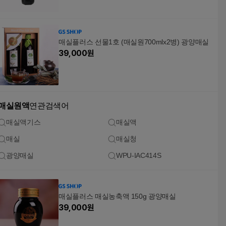
매실플러스 선물1호 (매실원700mlx2병) 광양매실
39,000
원
매실원액
연관검색어
매실액기스
매실액
매실
매실청
광양매실
WPU-IAC414S
매실플러스 매실농축액 150g 광양매실
39,000
원