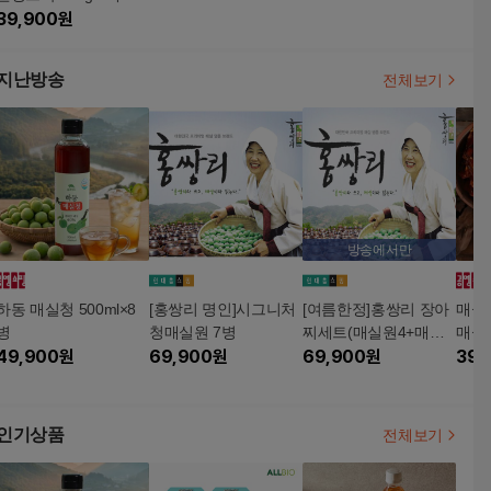
실장아찌 300g 1팩
39,900
원
지난방송
전체보기
방송에서만
하동 매실청 500ml×8
[홍쌍리 명인]시그니처
[여름한정]홍쌍리 장아
매실
병
청매실원 7병
찌세트(매실원4+매실
매실
49,900
원
69,900
원
절임2+고추장장아찌1
69,900
원
1팩
39,
+감로매1+청매실고추
비빔장1)
인기상품
전체보기