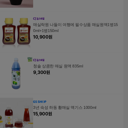
매실락원 나들이 여행에 필수상품 매실원액1병15
0ml+1병150ml
10,900
원
청솔 상큼한 매실 원액 835ml
9,300
원
3년 숙성 하동 황매실 액기스 1000ml
15,900
원