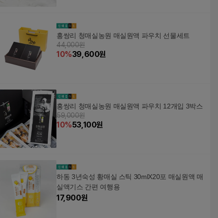
홍쌍리 청매실농원 매실원액 파우치 선물세트
44,000원
10
%
39,600
원
홍쌍리 청매실농원 매실원액 파우치 12개입 3박스
59,000원
10
%
53,100
원
하동 3년숙성 황매실 스틱 30mlX20포 매실원액 매
실액기스 간편 여행용
17,900
원