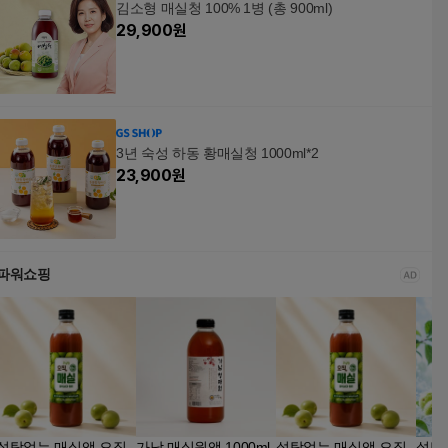
김소형 매실청 100% 1병 (총 900ml)
29,900
원
3년 숙성 하동 황매실청 1000ml*2
23,900
원
파워쇼핑
설탕없는 매실액 오직,
가남 매실원액 1000ml
설탕없는 매실액 오직,
설탕