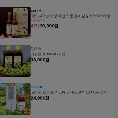
[맛잇다]3년 숙성 국산 하동 홍매실원액 500mlx2병
35,900원
42
%
20,900
원
매실원액 900ml x 4병
38,900
원
[광양진실매실] 진실매실 매실원액 1800ml x 1병
24,900
원