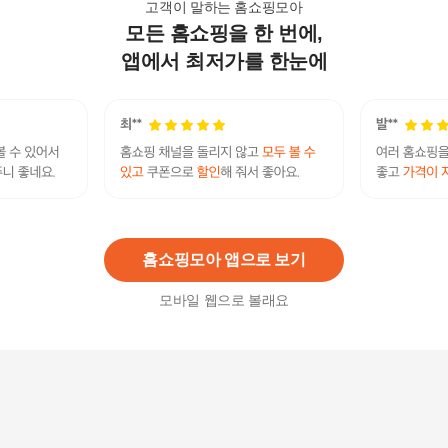
고객이 말하는 홈쇼핑모아
모든 홈쇼핑을 한 번에,
매실원액 900ml x 2병
20,900
원
앱에서 최저가를 한눈에
요리 보해양조 매실 원액 매원 1.5리터
16,580
원
홈쇼핑모아 앱으로 보기
모바일 웹으로 볼래요
HNR 삼덕 매실망치 매실씨제거 씨빼기 장아찌 매
실액기스
28,400
원