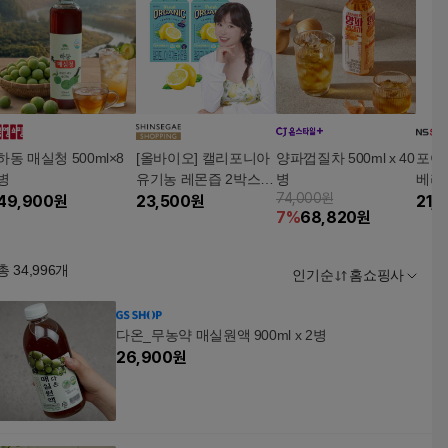
하동 매실청 500ml×8
[올바이오] 캘리포니아
양파껍질차 500ml x 40
포어
병
유기농 레몬즙 2박스
병
베리 
74,000원
49,900
원
(총 30포)
23,500
원
3천
21,
7
%
68,820
원
총
34,996
개
인기순
홈쇼핑사
다온_무농약 매실원액 900ml x 2병
26,900
원