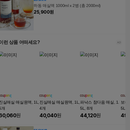
하동 매실액 1000ml x 2병 (총 2000ml)
25,900
원
이런 상품 어떠세요?
진실매실 매실원액, 1L,
진실매실 매실원액, 1L,
파낙스 참다음 매실, 1.
보해 
6개
4개
5L, 8개
5L, 
60,060
원
40,040
원
44,120
원
49,