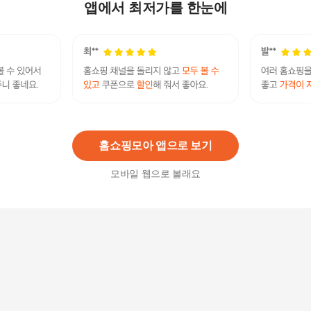
솥 찌개 누룽지 뚝배기 24CM
앱에서 최저가를 한눈에
115,860
원
통주물 가마솥 인덕션 무쇠 가마솥 무쇠 냄비 18c
m +할인쿠폰
79,890원
4
%
76,700
원
홈쇼핑모아 앱으로 보기
모바일 웹으로 볼래요
김수미 IH 맥반석 가마솥 17cm /인덕션/전기 가마
솥 솥 누릉지 인덕션 인덕션냄비 돌솥 돌솥밥 밥솥
맥반석가마솥 뚝배기
27,800
원
김수미 IH 맥반석 가마솥 21cm /인덕션/전기 가마
솥 솥 누릉지 인덕션 인덕션냄비 돌솥 돌솥밥 밥솥