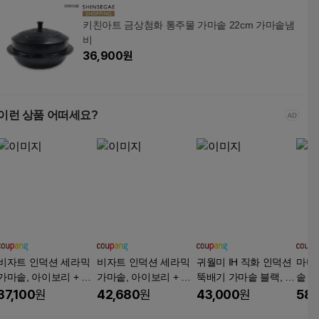
키친아트 금상첨화 통주물 가마솥 22cm 가마솥냄
비
36,900
원
이런 상품 어떠세요?
비자트 인덕션 세라믹
비자트 인덕션 세라믹
귀월미 IH 직화 인덕션
마더쿡
가마솥, 아이보리 + 마
가마솥, 아이보리 + 마
뚝배기 가마솥 블랙, 1
솥 주
블, 18cm, 1개
블, 22cm, 1개
개, 20cm
도 냄
37,100
원
42,680
원
43,000
원
58,
m