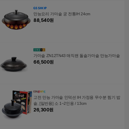
만능요리 가마솥 궁 전통IH 24cm
88,540
원
가마솥 ZN12TN43 매직팬 돌솥가마솥 만능가마솥
66,500
원
고전 만능 가마솥 인덕션 IH 가정용 무수분 찜기 밥
솥, [일반용] 소 1~2인용 / 13cm
26,300
원