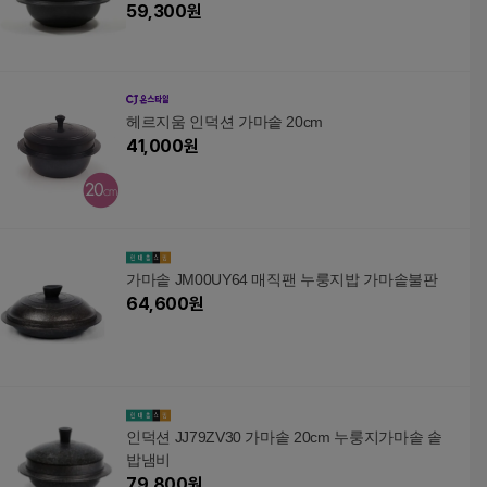
59,300
원
헤르지움 인덕션 가마솥 20cm
41,000
원
가마솥 JM00UY64 매직팬 누룽지밥 가마솥불판
64,600
원
인덕션 JJ79ZV30 가마솥 20cm 누룽지가마솥 솥
밥냄비
79,800
원