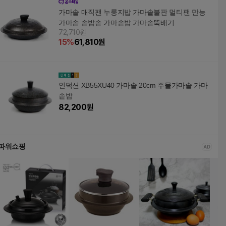
가마솥 매직팬 누룽지밥 가마솥불판 멀티팬 만능
가마솥 솥밥솥 가마솥밥 가마솥뚝배기
72,710원
15
%
61,810
원
인덕션 XB55XU40 가마솥 20cm 주물가마솥 가마
솥밥
82,200
원
파워쇼핑