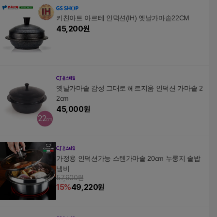
키친아트 아르테 인덕션(IH) 옛날가마솥22CM
45,200
원
옛날가마솥 감성 그대로 헤르지움 인덕션 가마솥 2
2cm
45,000
원
가정용 인덕션가능 스텐가마솥 20cm 누룽지 솥밥
냄비
57,900원
15
%
49,220
원