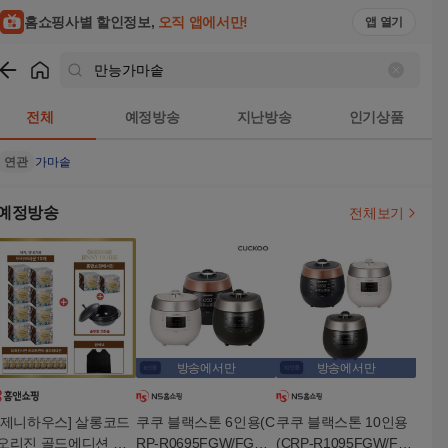
홈쇼핑사별 할인정보,
오직 앱에서만!
앱 열기
쇼핑
만능가마솥
검색결과
전체
예정방송
지난방송
인기상품
연관
가마솥
예정방송
전체보기
방송에서만
방송에서만
[제니하우스] 살롱코드
쿠쿠 블랙스톤 6인용(C
쿠쿠 블랙스톤 10인용
오리진 골드에디션 골
RP-R0695FGW/FGB,
(CRP-R1095FGW/FG