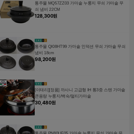
통주물 MQ57ZZ03 가마솥 누룽지 무쇠 가마솥 무
쇠 냄비 22CM
128,300
원
통주물 QI08HT99 가마솥 인덕션 무쇠 가마솥 무쇠
냄비 18cm
98,200
원
[이태리][정품] 까사니 고급형 IH 통3중 스텐 가마솥
큰용량 누룽지/백숙/멀티가마솥
30,480
원
통주물 PN80UF05 가마솥 누룽지 무쇠 가마솥 무