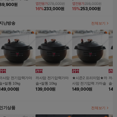
앱전용가
278,000원
앱전용가
298,000원
드 패키지 (염모제 10
89,900
원
R0625FBB)+쿠헨바움
B/1015FBB)+쿠헨바움
16
%
233,000
원
15
%
253,000
원
개 +가마솥 )
가마솥+로얄튜더 법랑
가마솥+로얄튜더 법랑
냄비 2종+매트리스케
냄비 2종+매트리스케
어서비스
어서비스
지난방송
전체보기
까사맘 전기압력가마
까사맘 전기압력가마
★시즌2 프리미엄★까
까사
솥+쌀통 10kg
솥+쌀통 10kg
사맘 전기압력 가마솥
솥+쌀
149,000
원
139,000
원
149,000
원
149
인기상품
전체보기