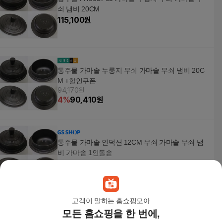
쇠 냄비 20CM
115,100
원
통주물 가마솥 누룽지 무쇠 가마솥 무쇠 냄비 20C
M +할인쿠폰
94,170원
4
%
90,410
원
통주물 가마솥 인덕션 12CM 무쇠 가마솥 무쇠 냄
비 가마솥 1인돌솥
68,900
원
고객이 말하는 홈쇼핑모아
모든 홈쇼핑을 한 번에,
통주물무쇠가마솥 대형가마솥 키친아트 냄비 가마