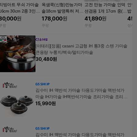
리빙아트 무쇠 가마솥
옥샘쿡(신형)만능가마
고전 만능 가마솥 인덕
인덕
16cm 30cm 2종 3인용
솥18cm 발명특허 저수
션겸용 1개 17cm 중(1
밥 가
6인용 만능요리 무쇠솥
분조리기 1개
7cm)
냄비 
30,000
원
178,000
원
41,890
원
45,
돌솥밥 인덕션 16cm(3
쿠팡
쿠팡
쿠팡
성사
~4인용) 1개
[이태리][정품] casani 고급형 IH 통3중 스텐 가마솥
큰용량 누룽지/백숙/멀티가마솥
30,480
원
김수미 IH 맥반석 가마솥 다용도가마솥 맥반석가
마솥 IH가마솥 IH맥반석가마솥 조리가마솥 조리솥
요리솥
15,990
원
김수미 IH 맥반석 가마솥 다용도가마솥 맥반석가