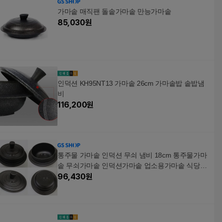
가마솥 매직팬 돌솥가마솥 만능가마솥
85,030
원
인덕션 KH95NT13 가마솥 26cm 가마솥밥 솥밥냄
비
116,200
원
통주물 가마솥 인덕션 무쇠 냄비 18cm 통주물가마
솥 무쇠가마솥 인덕션가마솥 업소용가마솥 식당용
밥솥 업소용밥솥 영업용밥솥 인덕션솥밥 1인용밥
96,430
원
솥 1인돌솥