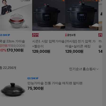
쿡셀 22cm 가마솥
시즌1 사맘 압력가마솥
[까사맘] 전기 압력 가
까사
앱전용가
189,000원
+짤순이
마솥+실리콘 패킹
솥+쌀
10
%
170,100
원
129,000
원
129,000
원
149
총
22,256
개
인기순
홈쇼핑사
만능가마솥 전통 가마솥 매직팬 멀티팬
75,300
원