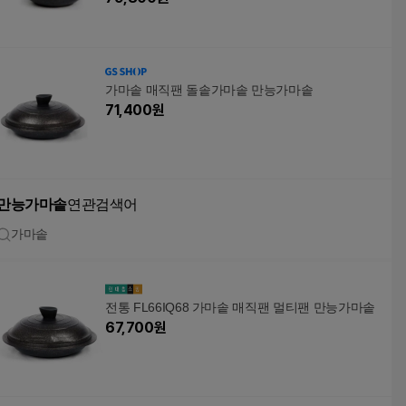
가마솥 매직팬 돌솥가마솥 만능가마솥
71,400
원
만능가마솥
연관검색어
가마솥
전통 FL66IQ68 가마솥 매직팬 멀티팬 만능가마솥
67,700
원