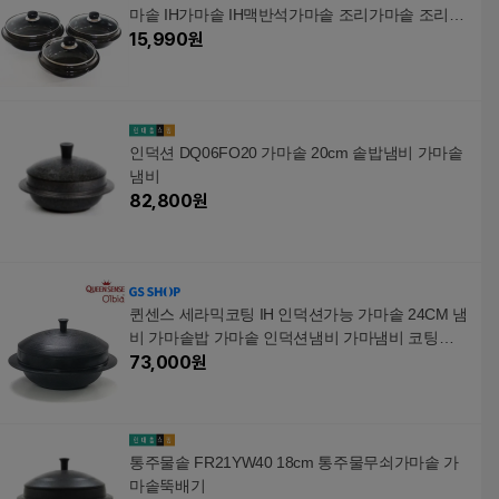
마솥 IH가마솥 IH맥반석가마솥 조리가마솥 조리솥
요리솥
15,990
원
인덕션 DQ06FO20 가마솥 20cm 솥밥냄비 가마솥
냄비
82,800
원
퀸센스 세라믹코팅 IH 인덕션가능 가마솥 24CM 냄
비 가마솥밥 가마솥 인덕션냄비 가마냄비 코팅가
마솥 주물
73,000
원
통주물솥 FR21YW40 18cm 통주물무쇠가마솥 가
마솥뚝배기