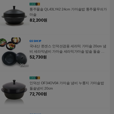
통주물솥 QL43LY42 24cm 가마솥밥 통주물무쇠가
마솥
82,200
원
국내산 퀸센스 인덕션겸용 세라믹 가마솥 20cm 냄
비 세라믹냄비 가마솥 세라믹가마솥 밥솥 돌솥 가
마솥밥
52,730
원
인덕션 OF34OV04 가마솥 냄비 누룽지 가마솥밥
돌솥냄비 20cm
72,700
원