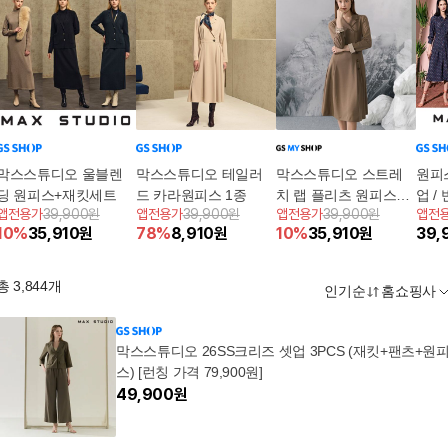
막스스튜디오 울블렌
막스스튜디오 테일러
막스스튜디오 스트레
원피
딩 원피스+재킷세트
드 카라원피스 1종
치 랩 플리츠 원피스
업 /
앱전용가
39,900원
앱전용가
39,900원
앱전용가
39,900원
앱전
+벨트 [런칭 가격 59,90
[런칭
10
%
35,910
원
78
%
8,910
원
10
%
35,910
원
39,
0원]
스튜
린트
총
3,844
개
인기순
홈쇼핑사
막스스튜디오 26SS크리즈 셋업 3PCS (재킷+팬츠+원
스) [런칭 가격 79,900원]
49,900
원