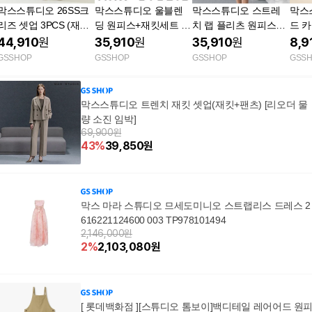
막스스튜디오 26SS크
막스스튜디오 울블렌
막스스튜디오 스트레
막스
리즈 셋업 3PCS (재킷
딩 원피스+재킷세트 T
치 랩 플리츠 원피스
드 카
+팬츠+원피스) [런칭
V상품
+벨트 [런칭 가격 59,90
상품
44,910
원
35,910
원
35,910
원
8,9
가격 79,900원] TV상품
0원] TV상품
GSSHOP
GSSHOP
GSSHOP
GSS
막스스튜디오 트렌치 재킷 셋업(재킷+팬츠) [리오더 물
량 소진 임박]
69,900원
43
%
39,850
원
막스 마라 스튜디오 므세도미니오 스트랩리스 드레스 2
616221124600 003 TP978101494
2,146,000원
2
%
2,103,080
원
[ 롯데백화점 ][스튜디오 톰보이]백디테일 레어어드 원