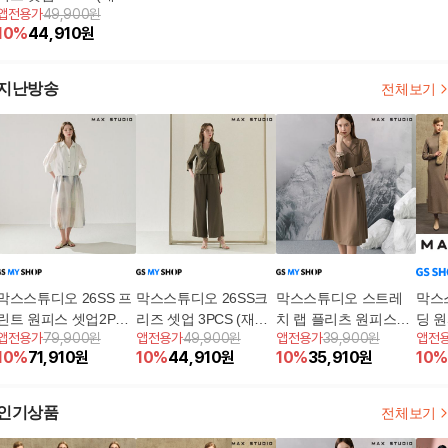
앱전용가
49,900원
+팬츠+원피스) [런칭
10
%
44,910
원
가격 79,900원]
지난방송
전체보기
막스스튜디오 26SS 프
막스스튜디오 26SS크
막스스튜디오 스트레
막스
린트 원피스 셋업2PCS
리즈 셋업 3PCS (재킷
치 랩 플리츠 원피스
딩 
앱전용가
79,900원
앱전용가
49,900원
앱전용가
39,900원
앱전
(재킷+원피스)
+팬츠+원피스) [런칭
+벨트 [런칭 가격 59,90
10
%
71,910
원
10
%
44,910
원
10
%
35,910
원
10
%
가격 79,900원]
0원]
인기상품
전체보기