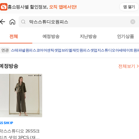
홈쇼핑사별 할인정보,
오직 앱에서만!
앱 열기
쇼핑
막스스튜디오원피스
검색결과
전체
예정방송
지난방송
인기상품
연관
스테파넬원피스
코어어센틱셋업
브리엘재킷원피스셋업
지스튜디오아세테이트원
예정방송
전체보기
막스스튜디오 26SS크
리즈 셋업 3PCS (재킷