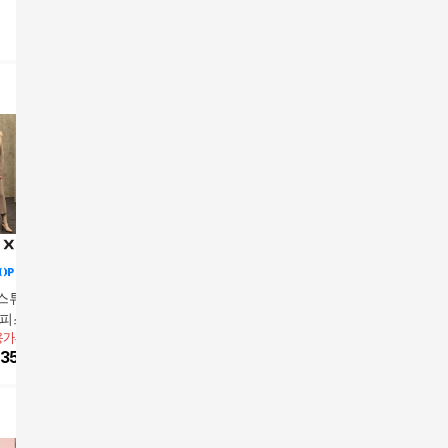
스튜디오 울블렌
막스스튜디오 테일러
원피스+재킷세트
드 카라원피스 1종
용가
39,900원
앱전용가
39,900원
35,910
원
78
%
8,910
원