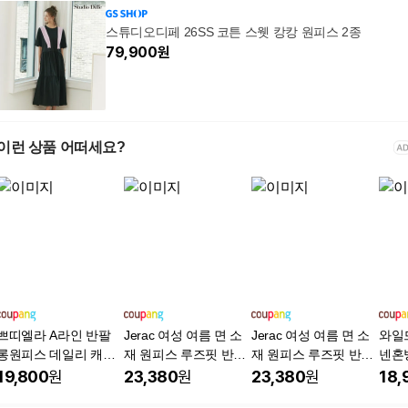
스튜디오디페 26SS 코튼 스웻 캉캉 원피스 2종
79,900
원
이런 상품 어떠세요?
쁘띠엘라 A라인 반팔
Jerac 여성 여름 면 소
Jerac 여성 여름 면 소
와일
롱원피스 데일리 캐주
재 원피스 루즈핏 반팔
재 원피스 루즈핏 반팔
넨혼
얼 빅사이즈
라운드넥 미니멀리스
라운드넥 미니멀리스
색
19,800
원
23,380
원
23,380
원
18,
트 스타일
트 스타일