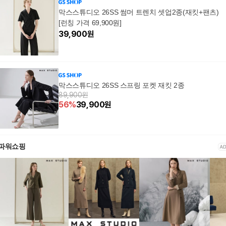
막스스튜디오 26SS 썸머 트렌치 셋업2종(재킷+팬츠)
[런칭 가격 69,900원]
39,900
원
막스스튜디오 26SS 스프링 포켓 재킷 2종
89,900원
56
%
39,900
원
파워쇼핑