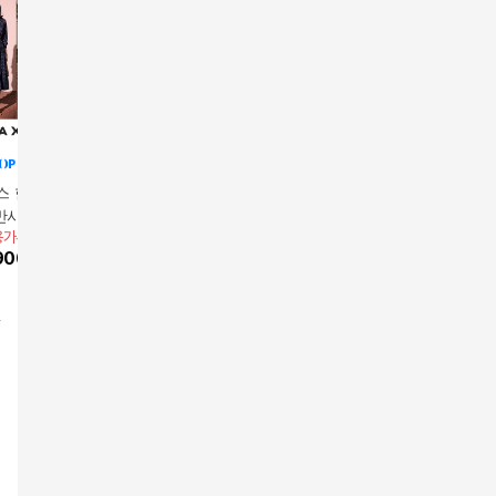
스 한벌로 드레스
22FW최신상/반사이즈
막스스튜디오 26SS 프
막스스튜디
 반사이즈는 위로
는 아래로/원피스와 풀
린트 원피스 셋업2PCS
리즈 셋업 
용가
39,900원
앱전용가
49,900원
앱전용가
79,900원
앱전용가
4
가69,900원]막스
오버 따로 또 같이 연출
(재킷+원피스)
+팬츠+원
900
원
49,900
원
10
%
71,910
원
10
%
44,
디오 시그니쳐 프
가능 [런칭가79,900원]
가격 79,9
 원피스 1종
막스스튜디오 베스트
형 원피스 + 풀오버 SE
T
피