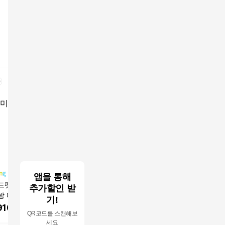
앱을 통해
드펫 여성 썸머 린
와일드펫 여성 썸머 린
막스스튜디오 26SS 프
막스스튜디
추가할인 받
방 미디 원피스 배
넨혼방 미디 원피스 배
린트 원피스 셋업2PCS
린트 원피
기!
색
(재킷+원피스)
(재킷+원
910
원
18,910
원
79,900
원
99,00
QR코드를 스캔해보
세요