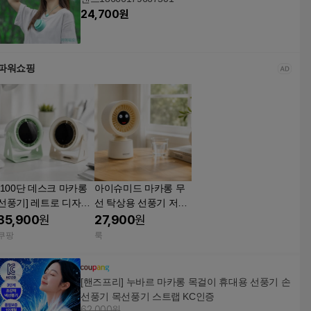
24,700
원
파워쇼핑
[100단 데스크 마카롱
아이슈미드 마카롱 무
선풍기] 레트로 디자인
선 탁상용 선풍기 저소
탁상용 욕실용 벽걸이
음 USB 충전식 미니선
35,900
원
27,900
원
 선풍기 Milky beige
풍기
쿠팡
룩
(밀키 베이지)
[핸즈프리] 누바르 마카롱 목걸이 휴대용 선풍기 손
선풍기 목선풍기 스트랩 KC인증
62,000원