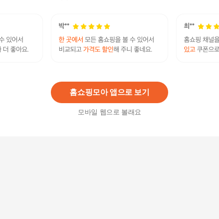
29,800
원
쿨링 냉각 넥밴드 선풍기 폴딩 휴대용 무선 USB충
전 목에거는
30,900
원
홈쇼핑모아 앱으로 보기
모바일 웹으로 볼래요
단순생활 휴대용 미니 선풍기 접이식 핸즈프리
18,000원
28
%
12,900
원
휴대미니선풍기 USB세븐윙 탁상용선풍기 저소음
USB선풍기 미니선풍기
14,430
원