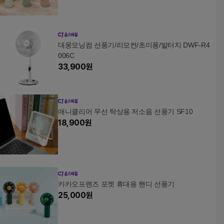
대웅모닝컴 선풍기/리모컨/초미풍/발터치 DWF-R4
006C
33,900
원
애니클리어 무선 탁상용 저소음 선풍기 SF10
18,900
원
카카오프렌즈 포켓 휴대용 핸디 선풍기
25,000
원