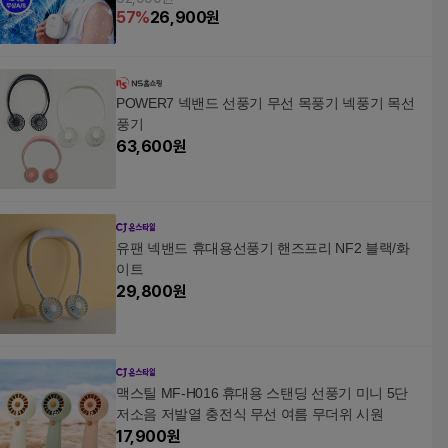
57
%
26,900
원
POWER7 넥밴드 선풍기 무선 목풍기 넥풍기 목선
풍기
63,600
원
유팬 넥밴드 휴대용선풍기 핸즈프리 NF2 블랙/화
이트
29,800
원
맥스틸 MF-H016 휴대용 스탠딩 선풍기 미니 5단
저소음 저발열 충전식 무선 여름 무더위 시원
17,900
원