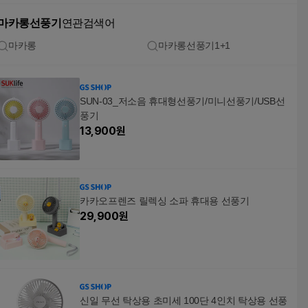
마카롱선풍기
연관검색어
마카롱
마카롱선풍기1+1
SUN-03_저소음 휴대형선풍기/미니선풍기/USB선
풍기
13,900
원
카카오프렌즈 릴렉싱 소파 휴대용 선풍기
29,900
원
신일 무선 탁상용 초미세 100단 4인치 탁상용 선풍