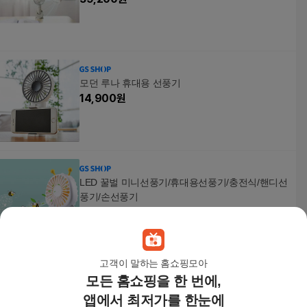
모던 루나 휴대용 선풍기
14,900
원
LED 꿀벌 미니선풍기/휴대용선풍기/충전식/핸디선
풍기/손선풍기
12,500
원
고객이 말하는 홈쇼핑모아
모든 홈쇼핑을 한 번에,
모노큐브 8인치 무선 선풍기 TS-8DF45 민트 휴대
용 탁상용
앱에서 최저가를 한눈에