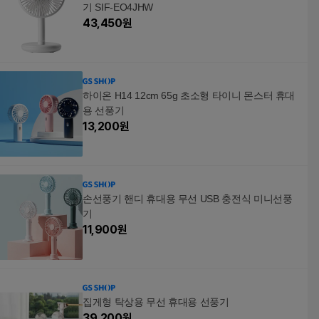
기 SIF-EO4JHW
43,450
원
하이온 H14 12cm 65g 초소형 타이니 몬스터 휴대
용 선풍기
13,200
원
손선풍기 핸디 휴대용 무선 USB 충전식 미니선풍
기
11,900
원
집게형 탁상용 무선 휴대용 선풍기
39,200
원