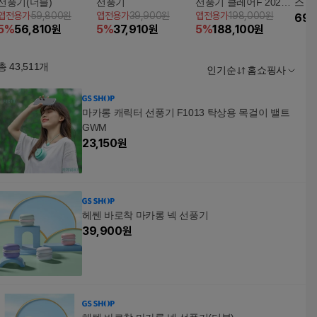
선풍기(더블)
선풍기
선풍기 클레어F 2022
스 
앱전용가
59,800원
앱전용가
39,900원
앱전용가
198,000원
형
69,
5
%
56,810
원
5
%
37,910
원
5
%
188,100
원
총
43,511
개
인기순
홈쇼핑사
마카롱 캐릭터 선풍기 F1013 탁상용 목걸이 밸트
GWM
23,150
원
헤쎈 바로착 마카롱 넥 선풍기
39,900
원