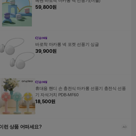
헤쎈 바로착 마카롱 넥 선풍기(더블)
59,800
원
바로착 마카롱 넥 포켓 선풍기 싱글
39,900
원
휴대용 핸디 손 충전식 마카롱 선풍기 충전식 선풍
기 자석거치 PDB-MF60
18,500
원
이런 상품 어떠세요?