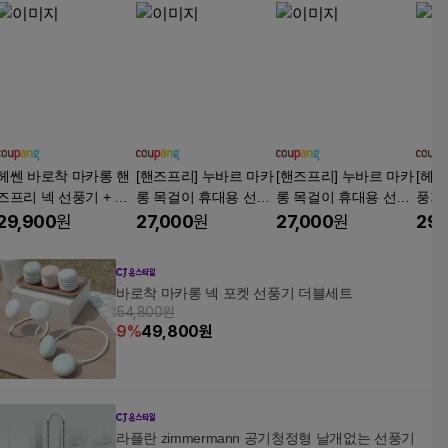
헤쎈 바로착 마카롱 핸
[핸즈프리] 누바르 마카
[핸즈프리] 누바르 마카
[헤쎈
즈프리 넥 선풍기 + 탁
롱 목걸이 휴대용 선풍
롱 목걸이 휴대용 선풍
풍기
상용, JJ-NF1, 화이트
기 손선풍기 목선풍기
기 손선풍기 목선풍기
휴대
29,900
원
27,000
원
27,000
원
29,
스트랩 KC인증, 파스텔
스트랩 KC인증, 포레스
산 골
핑크(Pink)
트그린(Green)
핑크
바로착 마카롱 넥 포켓 선풍기 더블세트
54,800원
9
%
49,800
원
라플란 zimmermann 공기청정형 날개없는 선풍기