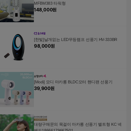
MFBM383 타워형
148,000
원
[한빛]날개없는 LED무등램프 선풍기 HV-333BR
98,000
원
[Modi] 모디 마카롱 BLDC모터 핸디팬 선풍기
39,900
원
대량구매문의 목걸이 마카롱 선풍기 밸트형 KC 넥
밴드18666179667501