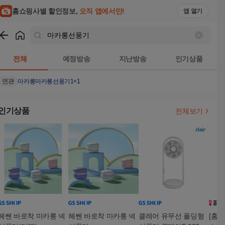
홈쇼핑사별 할인정보,
오직 앱에서만!
앱 열기
쇼핑
마카롱선풍기
검색결과
전체
예정방송
지난방송
인기상품
연관
마카롱
마카롱선풍기1+1
인기상품
전체보기
헤쎈 바로착 마카롱 넥
헤쎈 바로착 마카롱 넥
클레어 유무선 폴딩형
[홈베