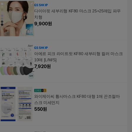
2개, 25개입
다이아핏 새부리형 KF80 마스크 25+25매입 파우
치형
9,900
원
아에르 피크 라이트핏 KF80 새부리형 컬러 마스크
10매 [L/M/S]
7,920
원
와이제이씨 황사마스크 KF80 대형 1매 끈조절마
스크 미세먼지
550
원