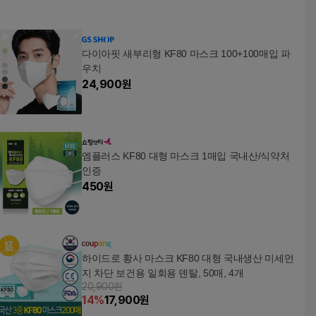
다이아핏 새부리형 KF80 마스크 100+100매입 파
우치
24,900
원
엠플러스 KF80 대형 마스크 1매입 국내산/식약처
인증
450
원
하이드로 황사 마스크 KF80 대형 국내생산 미세먼
지 차단 보건용 일회용 덴탈, 50매, 4개
20,900원
14
%
17,900
원