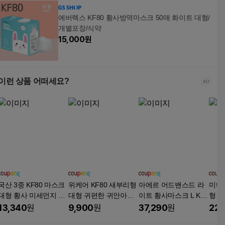
에버렉스 KF80 황사방역마스크 50매 화이트 대형/
개별포장/식약
15,000
원
이런 상품 어떠세요?
국산 3중 KF80 마스크
위케어 KF80 새부리형
아에르 어드밴스드 라
미마
대형 황사 미세먼지 차
대형 귀편한 귀안아픈
이트 황사마스크 L KF8
형 KF
단 보건용마스크
숨쉬기편한 여름용 마
0, 1개입, 50개, 화이트
개입
13,340
원
9,900
원
37,290
원
22,
스크 25매 50매 100매,