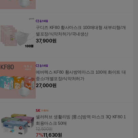
구디즈 KF80 황사마스크 100매대형 새부리형/개
별포장/식약처허가/국내생산
37,900
원
에버렉스 KF80 황사방역마스크 100매 화이트 대
중소/개별포장/식약처허가
27,000
원
셀러허브 생활리빙 [룽스]방역 마스크 3Q KF80 1
회용마스크 50매
12,500원
7
%
11,630
원