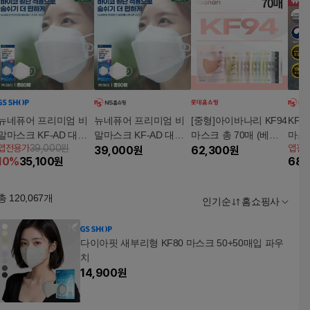
뉴네퓨어 프리미엄 비
뉴네퓨어 프리미엄 비
[중형]아이바나리 KF94
KF9
말마스크 KF-AD 대형
말마스크 KF-AD 대형
마스크 총 70매 (베이
마스크
앱전용가
39,000원
앱전
80매 (화이트)
80매 (화이트)5%쿠폰
39,000
원
지/핑크/그레이/블랙)
62,300
원
10
%
35,100
원
68,
+구매 후 3천원 적립
총
120,067
개
인기순
홈쇼핑사
다이아핏 새부리형 KF80 마스크 50+50매입 파우
치
14,900
원