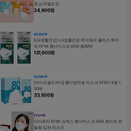
중소/개별포장
24,900
원
[LG생활건강] LG생활건강 에어워셔 플러스 화이
트 KF94 황사마스크 40매 총80매
131,900
원
[바이오셀프케어] 황사방역용 마스크 KF80 대형 1
00매
33,500
원
닥터퓨리 KF80 뉴에스 황사마스크 50매 화이트 번
들형 입체 마스크