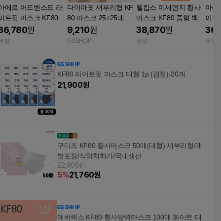
아에르 어드밴스드 라
다이아핏 새부리형 KF
웰킵스 미세먼지 황사
아에
이트핏 마스크 KF80 중
80 마스크 25+25매입
마스크 KF80 중형 백색
이트핏
형 베이지 50개입 식약
파우치형
50개입 일회용 호흡기
형 베
36,780
원
9,210
원
38,870
원
36,
처 허가 미세먼지 차단
차단력좋은 쾌적한 밀
리형
쿠팡
GSSHOP
쿠팡
쿠팡
의약외품 위생용품 호
착력 편안한 착용감 가
먼지
흡기관리 봄 춘계
벼운 김서림방지
KF80 라이트핏 마스크 대형 1p (검정)-20개
21,900
원
구디즈 KF80 황사마스크 50매(대형) 새부리형/개
별포장/식약처허가/국내생산
22,900원
5
%
21,760
원
에버렉스 KF80 황사방역마스크 100매 화이트 대