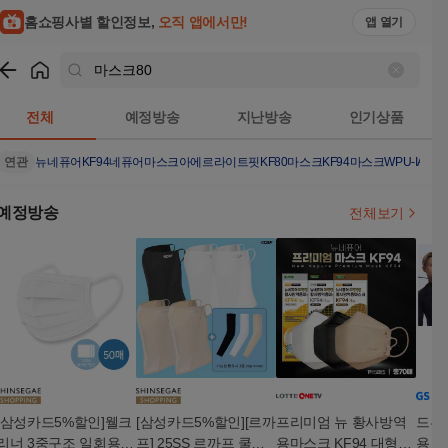
홈쇼핑사별 할인정보,
오직 앱에서만!
앱 열기
쇼핑
마스크80
검색결과
전체
예정방송
지난방송
인기상품
연관
뉴네퓨어KF94
네퓨어마스크
아에르라이트핏KF80
마스크
KF94마스크
WPU-IAC41
예정방송
전체보기
[삼성카드5%할인]웰크
[삼성카드5%할인][르까
프리미엄 뉴 황사방역
드루 
리너 3중구조 일회용마
프] 25SS 르까프 쿨링
용마스크 KF94 대형(7
용 