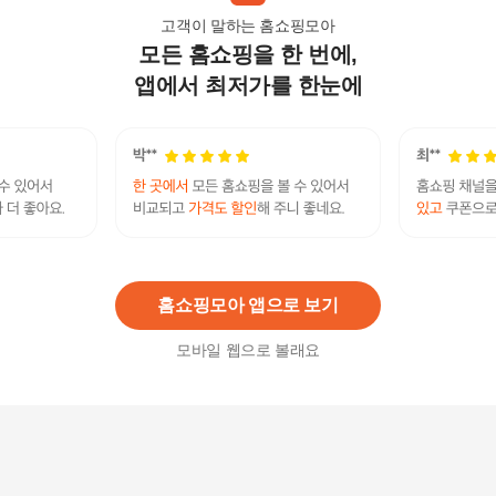
고객이 말하는 홈쇼핑모아
모든 홈쇼핑을 한 번에,
KF80 마스크 화이트 소형 120매 +스트랩
44,800
원
앱에서 최저가를 한눈에
올시즌 KF80 황사 마스크 소형 50매 1BOX 국내생
산
18,600
원
홈쇼핑모아 앱으로 보기
모바일 웹으로 볼래요
미마마스크 KF80 (초소형XS, 40개입)
40,400원
10
%
36,360
원