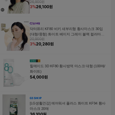
26,900원
3
%
26,100
원
닥터퓨리 KF80 비키 새부리형 황사마스크 30입
(대형/중형) 화이트 베이지 그레이 블랙 컬러마스
20,900원
크
3
%
20,280
원
힐메이드 3D KF80 황사방역 마스크 대형 (100매/
화이트)
54,000
원
[LG생활건강] 에어워셔 플러스 화이트 KF94 황사
마스크 20매
36,100
원