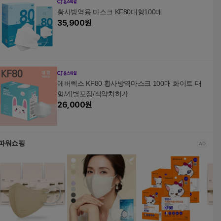
황사방역용 마스크 KF80대형100매
35,900
원
에버렉스 KF80 황사방역마스크 100매 화이트 대
형/개별포장/식약처허가
26,000
원
파워쇼핑