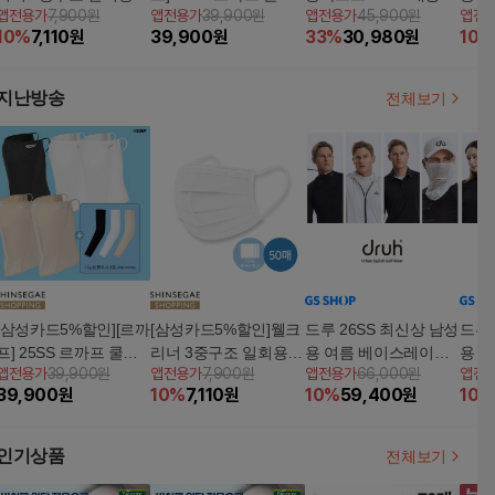
앱전용가
7,900원
앱전용가
39,900원
앱전용가
45,900원
앱전
스크 100매(국내생산/
마스크 8종세트 (쿨링
0매) (화이트/블랙/베이
4종 
10
%
7,110
원
39,900
원
33
%
30,980
원
10
%
국내원단)
마스크5종+기능성팔토
지 중 선택)
시3종)
지난방송
전체보기
[삼성카드5%할인][르까
[삼성카드5%할인]웰크
드루 26SS 최신상 남성
드루 
프] 25SS 르까프 쿨링
리너 3중구조 일회용마
용 여름 베이스레이어
용 
앱전용가
39,900원
앱전용가
7,900원
앱전용가
66,000원
앱전
마스크 8종세트 (쿨링
스크 100매(국내생산/
4종 SET(마스크포함)
4종 
39,900
원
10
%
7,110
원
10
%
59,400
원
10
%
마스크5종+기능성팔토
국내원단)
시3종)
인기상품
전체보기