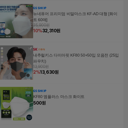
뉴네퓨어 프리미엄 비말마스크 KF-AD 대형 [화이
트 60매]
35,900원
10
%
32,310
원
내추럴키스 다이아핏 KF80 50+50입 모음전 (25입
파우치)
13,900원
2
%
13,630
원
KF80 엠플러스 마스크 화이트
500
원