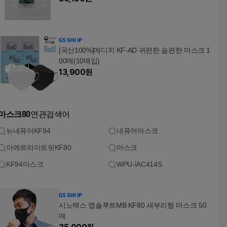
[국산100%]메디치 KF-AD 귀편한 숨편한 마스크 1
00매(10매입)
13,900
원
마스크80
연관검색어
뉴네퓨어KF94
네퓨어마스크
아에르라이트핏KF80
마스크
KF94마스크
WPU-IAC414S
시노텍스 앱솔루트MB KF80 새부리형 마스크 50
매