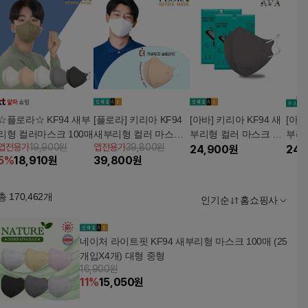
☆플로라☆ KF94 새부
[플로라] 키리아 KF94
[아바] 키리아 KF94 새
[아바
리형 컬러마스크 100매
새부리형 컬러 마스크
부리형 컬러 마스크 10
부리형
앱전용가
19,900원
앱전용가
39,800원
200장 (대형)
0장(대형)
24,900
원
0장(
24,
5
%
18,910
원
39,800
원
총
170,462
개
인기순
홈쇼핑사
네이처 라이트핏 KF94 새부리형 마스크 100매 (25
개입X4개) 대형 중형
16,900원
11
%
15,050
원