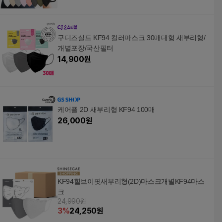
구디즈실드 KF94 컬러마스크 30매대형 새부리형/
개별포장/국산필터
14,900
원
케어플 2D 새부리형 KF94 100매
26,000
원
KF94힐브이핏새부리형(2D)마스크개별KF94마스
크
24,990원
3
%
24,250
원