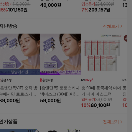
앱전용가
119,000원
앱전용가
224,900원
대급 패키지
40,000
원
(+율무앰플 15ml)
134
15
%
101,150
원
7
%
209,157
원
지난방송
전체보기
방송에서만
[홈앤단독VIP] 오직 방
[홈앤단독] 로로스키니
총 90매 동국제약 마데
동국
송에서만 로로스키니
넥마스크 (30매) X 3팩
카 더마 마스크팩
인텐
앱전용가
89,000원
앱전
넥마스크 (30매) X 6팩
89,000
원
패키지
59,000
원
30매
10
%
80,100
원
10
%
패키지
인기상품
전체보기