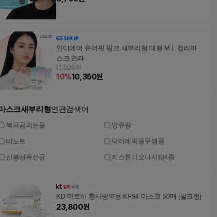
인디에어 유어핏 핑크 새부리형 대형 M L 컬러마
스크 25매
11,500원
10
%
10,350
원
마스크새부리형
연관검색어
북극곰의눈물
앙쥬팡
비노트
닥터에픽율무앰플
신봉선유산균
지스튜디오나시탑4종
KD 아로하 황사방역용 KF94 마스크 50매 [벌크형]
23,800
원