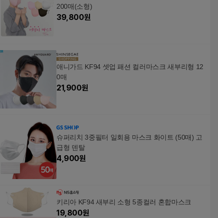
200매(소형)
39,800
원
애니가드 KF94 셋업 패션 컬러마스크 새부리형 12
0매
21,900
원
슈퍼리치 3중필터 일회용 마스크 화이트 (50매) 고
급형 덴탈
4,900
원
키리아 KF94 새부리 소형 5종컬러 혼합마스크
19,800
원