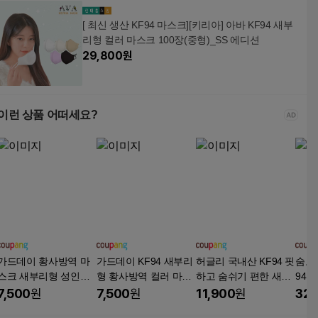
[ 최신 생산 KF94 마스크][키리아] 아바 KF94 새부
리형 컬러 마스크 100장(중형)_SS 에디션
29,800
원
이런 상품 어떠세요?
가드데이 황사방역 마
가드데이 KF94 새부리
허글리 국내산 KF94 핏
숨코
스크 새부리형 성인용
형 황사방역 컬러 마스
하고 숨쉬기 편한 새부
94 
KF94 대형, 검정색, 1
크 대형, 연한회색, 1개,
리형 마스크, 화이트 대
형, 
7,500
원
7,500
원
11,900
원
32,
개, 100매입
100매입
형, 1개, 100매
매입,