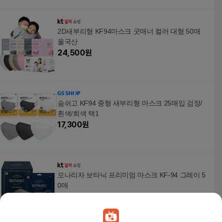
2D새부리형 KF94마스크 굿매너 컬러 대형 50매
올국산
24,500
원
숨쉬고 KF94 중형 새부리형 마스크 25매입 검정/
흰색/회색 택1
17,300
원
모나리자 보타닉 프리미엄 마스크 KF-94 그레이 5
0매
23,200
원