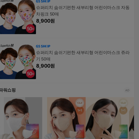
슈퍼리치 숨쉬기편한 새부리형 어린이마스크 자동
차핑크 50매
8,900
원
슈퍼리치 숨쉬기편한 새부리형 어린이마스크 쥬라
기 50매
8,900
원
파워쇼핑