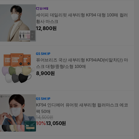
세이피 데일리핏 새부리형 KF94 대형 100매 컬러
황사 마스크
12,800
원
퓨어브리즈 국산 새부리형 KF94/AD(비말차단) 마
스크 대형/중형/소형 100매
8,900
원
KF94 인디에어 유어핏 새부리형 컬러마스크 에코
팩 50매
14,500원
10
%
13,050
원