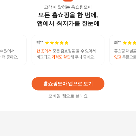
고객이 말하는 홈쇼핑모아
모든 홈쇼핑을 한 번에,
시노텍스 ePTFE프리미엄라이트 새부리형 마스크
10매
앱에서 최저가를 한눈에
13,000
원
에어데이즈 슬림핏 KF94 마스크 대형 50매 화이트
24,900
원
홈쇼핑모아 앱으로 보기
모바일 웹으로 볼래요
어린이 새부리형 일회용 마스크 50매 아이보리
10,900
원