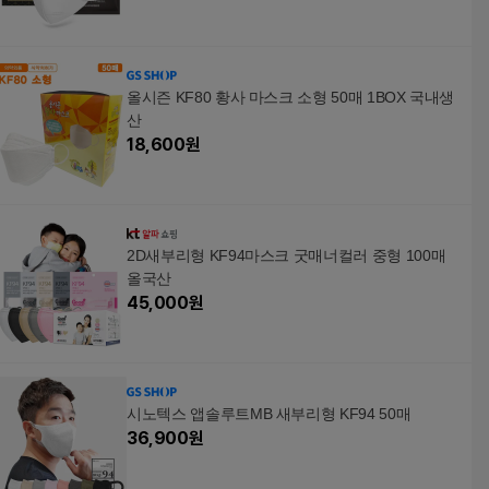
올시즌 KF80 황사 마스크 소형 50매 1BOX 국내생
산
18,600
원
2D새부리형 KF94마스크 굿매너컬러 중형 100매
올국산
45,000
원
시노텍스 앱솔루트MB 새부리형 KF94 50매
36,900
원