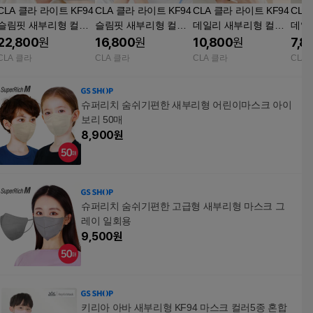
CLA 클라 라이트 KF94
CLA 클라 라이트 KF94
CLA 클라 라이트 KF94
CLA
슬림핏 새부리형 컬러
슬림핏 새부리형 컬러
데일리 새부리형 컬러
데일
마스크 중형 화이트 50
마스크 중형 스킨베이
마스크 대형 스킨베이
마스
22,800
원
16,800
원
10,800
원
7,8
매+50매+캡슐세제4p
지 25매+25매
지 25매+25매+캡슐세
지 2
CLA 클라
CLA 클라
CLA 클라
CLA
제4P
슈퍼리치 숨쉬기편한 새부리형 어린이마스크 아이
보리 50매
8,900
원
슈퍼리치 숨쉬기편한 고급형 새부리형 마스크 그
레이 일회용
9,500
원
키리아 아바 새부리형 KF94 마스크 컬러5종 혼합