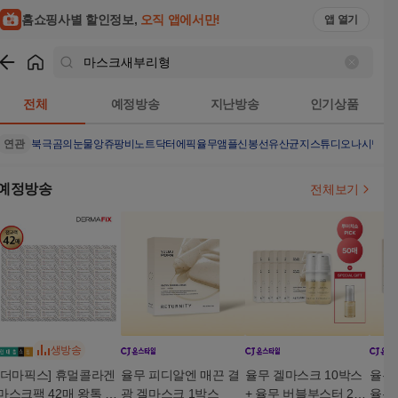
홈쇼핑사별 할인정보,
오직 앱에서만!
앱 열기
쇼핑
마스크새부리형
검색결과
전체
예정방송
지난방송
인기상품
연관
북극곰의눈물
앙쥬팡
비노트
닥터에픽율무앰플
신봉선유산균
지스튜디오나시탑4
예정방송
전체보기
생방송
[더마픽스] 휴멀콜라겐
율무 피디알엔 매끈 결
율무 겔마스크 10박스
율무 
마스크팩 42매 왕톡 역
광 겔마스크 1박스
+ 율무 버블부스터 2개
율무