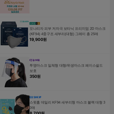
모나리자 피부 저자극 보타닉 프리미엄 2D 마스크
(KF94) 4중구조 새부리(대형) 그레이 총 25매
19,900
원
투명마스크 일체형 대형/위생마스크 페이스쉴드
보호
350
원
스윗홈 데일리 KF94 새부리형 마스크 블랙 대형 3
0매
8,700
원