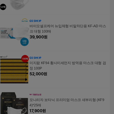
바이오셀프케어 뉴입체형 비말차단용 KF-AD 마스
크 대형 100매
39,900
원
이지팜 KF94 황사미세먼지 방역용 마스크 대형 검
정 100P
52,000
원
모나리자 보타닉 프리미엄 마스크 새부리형 (KF9
4)*25매
17,900
원