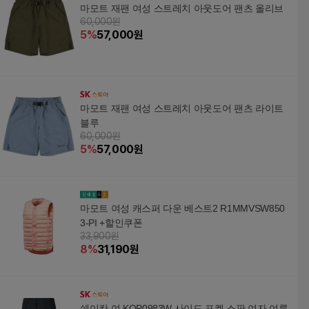
마모트 재팬 여성 스트레치 아웃도어 팬츠 올리브
60,000원
5
%
57,000
원
마모트 재팬 여성 스트레치 아웃도어 팬츠 라이트
블루
60,000원
5
%
57,000
원
마모트 여성 캐스퍼 다운 베스트2 R1MMVSW850
3-PI +할인쿠폰
33,900원
8
%
31,190
원
쉐이칸 여 KQP0983W 사이드 포켓 스판 여자 여름