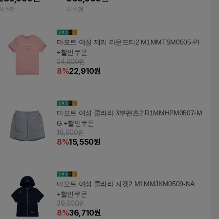
TEX Minimalist Jacket
ORE-TEX Minimalist Pr
히스펀
히스펀
하드쉘
o 하드쉘
마모트 여성 제리 라운드티2 M1MMTSM0505-PI
+할인쿠폰
24,900원
8
%
22,910
원
마모트 여성 클라라 3부팬츠2 R1MMHPM0507-M
G +할인쿠폰
16,900원
8
%
15,550
원
마모트 여성 클라라 자켓2 M1MMJKM0509-NA
+할인쿠폰
39,900원
8
%
36,710
원