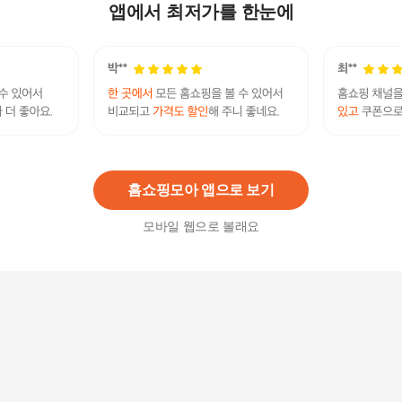
치 바지
앱에서 최저가를 한눈에
11,900원
10
%
10,710
원
[TAG가 68,000]콜핑 봄 여성 등산 전체 밴딩 이너
용 바지
11,900원
10
%
10,710
원
홈쇼핑모아 앱으로 보기
모바일 웹으로 볼래요
[ 롯데백화점 ][네파] (7J41606) 여성 마운틴 카고
팬츠
139,000
원
여성 봄 슬림 부츠컷 데님팬츠 베잔(S)(여) KSP080
6W