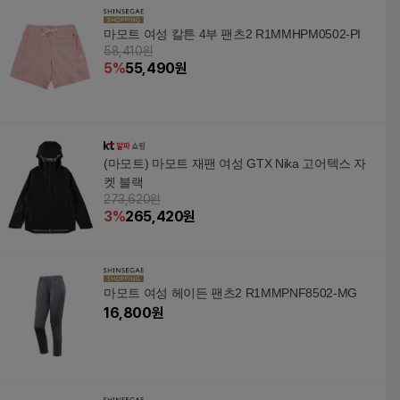
마모트 여성 칼튼 4부 팬츠2 R1MMHPM0502-PI
58,410원
5
%
55,490
원
(마모트) 마모트 재팬 여성 GTX Nika 고어텍스 자
켓 블랙
273,620원
3
%
265,420
원
마모트 여성 헤이든 팬츠2 R1MMPNF8502-MG
16,800
원