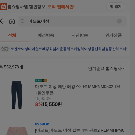
홈쇼핑사별 할인정보,
오직 앱에서만!
앱 열기
쇼핑
마모트여성
검색결과
전체
예정방송
지난방송
인기상품
연관
로젠토여성다이얼트레킹화
남자운동화
트레킹화
여성등산화
남성등산화
트레킹화
총
552,978
개
인기순
홈쇼핑사
마모트 여성 에반 레깅스2 R1MMPNM0502-DB
+할인쿠폰
16,900원
8
%
15,550
원
[마모트]마모트 여성 칼튼 4부 팬츠2 R1MMHPM0