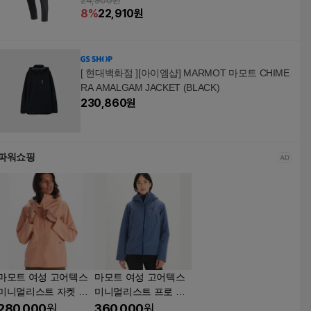
24,900원
8
%
22,910
원
[ 현대백화점 ][아이엠샵] MARMOT 마모트 CHIME
RA AMALGAM JACKET (BLACK)
230,860
원
파워쇼핑
마모트 여성 고어텍스
마모트 여성 고어텍스
미니멀리스트 자켓 Ma
미니멀리스트 프로 자
rmot Womens GORE-
켓 Marmot Womens G
280,000
원
360,000
원