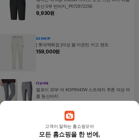
등산 5부 반바지_P072872256
9,930
원
[ 롯데백화점 ]여성 봄 마운틴 카고 팬츠
159,000
원
엘로이 10부 여 KOP9943W 스트레치 투톤 여성 여
름 등산바지
15,800
원
고객이 말하는 홈쇼핑모아
모든 홈쇼핑을 한 번에,
[TAG가 68,000]콜핑 봄 여성 등산 부드러운 스트레