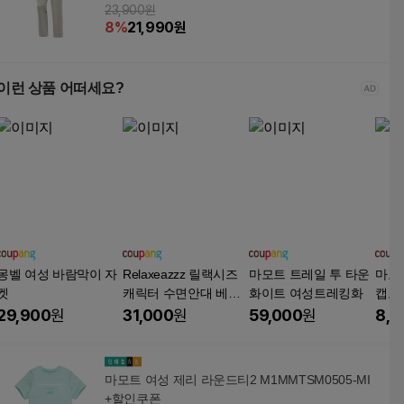
23,900원
8
%
21,990
원
이런 상품 어떠세요?
몽벨 여성 바람막이 자
Relaxeazzz 릴랙시즈
마모트 트레일 투 타운
마모
켓
캐릭터 수면안대 베개
화이트 여성트레킹화
캡모
세트 어린이 비행기 목
29,900
원
31,000
원
59,000
원
8,9
베개 기내용 장거리
마모트 여성 제리 라운드티2 M1MMTSM0505-MI
+할인쿠폰