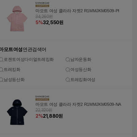
마모트 여성 클라라 자켓2 R1MMJKM0509-PI
34,260원
5
%
32,550
원
마모트여성
연관검색어
로젠토여성다이얼트레킹화
남자운동화
트레킹화
여성등산화
남성등산화
트레킹화여성
마모트 여성 클라라 자켓2 R1MMJKM0509-NA
22,320원
2
%
21,880
원