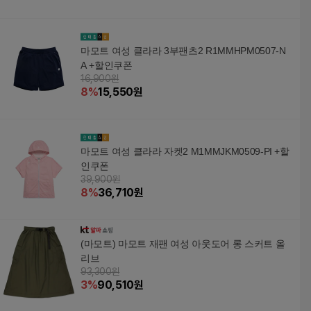
마모트 여성 클라라 3부팬츠2 R1MMHPM0507-N
A +할인쿠폰
16,900원
8
%
15,550
원
마모트 여성 클라라 자켓2 M1MMJKM0509-PI +할
인쿠폰
39,900원
8
%
36,710
원
(마모트) 마모트 재팬 여성 아웃도어 롱 스커트 올
리브
93,300원
3
%
90,510
원