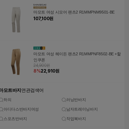
마모트 여성 시모어 팬츠2 R1MMPNM9501-BE
107,100
원
마모트 여성 헤이든 팬츠2 R1MMPNF8502-BE +할
인쿠폰
24,900원
8
%
22,910
원
마모트바지
연관검색어
하의
러닝반바지
아디다스반바지여성
남자트레이닝바지
스포츠반바지
작업복바지