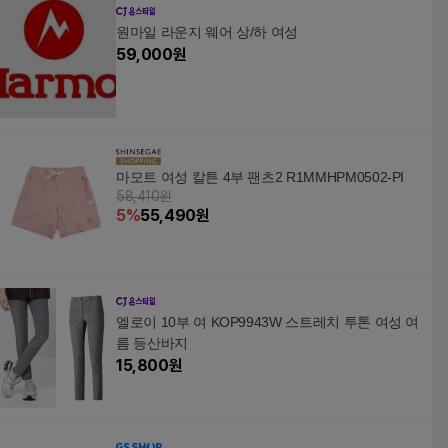
원마일 라운지 웨어 상/하 여성
59,000
원
마모트 여성 칼튼 4부 팬츠2 R1MMHPM0502-PI
58,410원
5
%
55,490
원
엘로이 10부 여 KOP9943W 스트레치 투톤 여성 여
름 등산바지
15,800
원