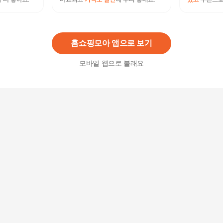
[ 롯데백화점 ]여성 봄 마운틴 카고 팬츠
159,000
원
홈쇼핑모아 앱으로 보기
모바일 웹으로 볼래요
[TAG가 68,000]콜핑 봄 여성 등산 부드러운 스트레
치 바지
11,900원
10
%
10,710
원
[TAG가 68,000]콜핑 봄 여성 등산 전체 밴딩 이너
용 바지
11,900원
10
%
10,710
원
여성 봄 슬림 부츠컷 데님팬츠 베잔(S)(여) KSP080