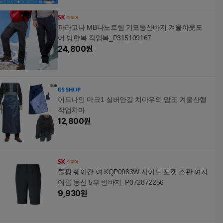
파라고나 MB나노트림 기모등산바지 겨울아웃도
어 방한복 작업복_P315109167
24,800
원
이드나인 마크1 실버안감 치마우의 망또 겨울산행
작업치마
12,800
원
콜핑 쉐이칸 여 KQP0983W 사이드 포켓 스판 여자
여름 등산 5부 반바지_P072872256
9,930
원