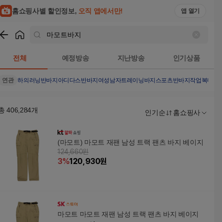
홈쇼핑사별 할인정보,
오직 앱에서만!
앱 열기
쇼핑
마모트바지
검색결과
전체
예정방송
지난방송
인기상품
연관
하의
러닝반바지
아디다스반바지여성
남자트레이닝바지
스포츠반바지
작업복바지
총
406,284
개
인기순
홈쇼핑사
(마모트) 마모트 재팬 남성 트랙 팬츠 바지 베이지
124,660원
3
%
120,930
원
마모트 마모트 재팬 남성 트랙 팬츠 바지 베이지