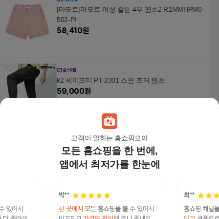
[마모트]마모트 여성 칼튼 4부 팬츠2 R1MMHPM0
502-PI
58,410
원
k2 세이프티 PT-2301 스판 조거 팬츠
59,000
원
고객이 말하는 홈쇼핑모아
모든 홈쇼핑을 한 번에,
[ 롯데백화점 ][네파] (7H11603_7H21603) 남여 봄
마운틴 팬츠
앱에서 최저가를 한눈에
57,000
원