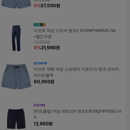
60,000원
5
%
57,000
원
마모트 여성 시모어 팬츠2 R1MMPNM9501-NA
+할인쿠폰
23,900원
8
%
21,990
원
마모트 재팬 여성 스트레치 아웃도어 팬츠 반바지
라이트블루
60,000
원
[하프클럽] 여성 피테오H 팬츠8 R1MQHPX0501-N
A
12,650
원