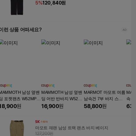
5
%
120,840
원
이런 상품 어떠세요?
MAMMOTH 남성 옆밴
MAMMOTH 남성 옆밴
MARMOT 마모트 여름
MAR
딩 포켓팬츠 W52MPT
딩 어반 반바지 W52M
남속건 7부 바지 스판
속건 
08
PT07
통기 얇은 와이드 스트
름 스
18,900
원
16,900
원
58,800
원
63,
레이트 빅 사이즈 아웃
트레
도어 캐주얼 속건 바지
웃도
지
마모트 재팬 남성 트랙 팬츠 바지 베이지
127,200원