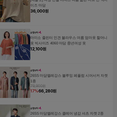
이즈 마담
36,000
원
마미소 줄핀터 인견 블라우스 여름 엄마옷 할머니
옷 빅사이즈 4060 마담 중년여성 옷
12,100
원
26SS 마담엘레강스 블루밍 페플럼 시어서커 자켓
1종
79,900원
17
%
66,280
원
26SS 마담엘레강스 클레어 냉감 셔츠 자켓 2종