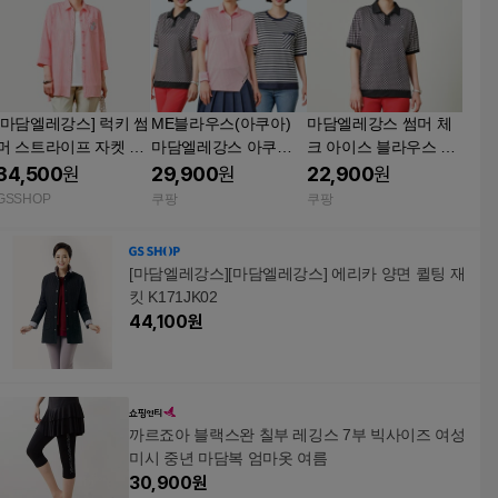
[마담엘레강스] 럭키 썸
ME블라우스(아쿠아)
마담엘레강스 썸머 체
머 스트라이프 자켓 K2
마담엘레강스 아쿠아
크 아이스 블라우스 블
52JK01
썸머 블라우스 3종 필
랙 110
34,500
원
29,900
원
22,900
원
수선택 없음/88(105)/
GSSHOP
쿠팡
쿠팡
없음
[마담엘레강스][마담엘레강스] 에리카 양면 퀼팅 재
킷 K171JK02
44,100
원
까르죠아 블랙스완 칠부 레깅스 7부 빅사이즈 여성
미시 중년 마담복 엄마옷 여름
30,900
원