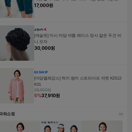
17,000
원
[애슬릿] 미시 마담 여름 레이스 망사 얇은 두건 비
니 모자
30,000
원
[마담엘레강스] 럭키 썸머 스트라이프 자켓 K252J
K01
39,900원
5
%
37,910
원
파워쇼핑