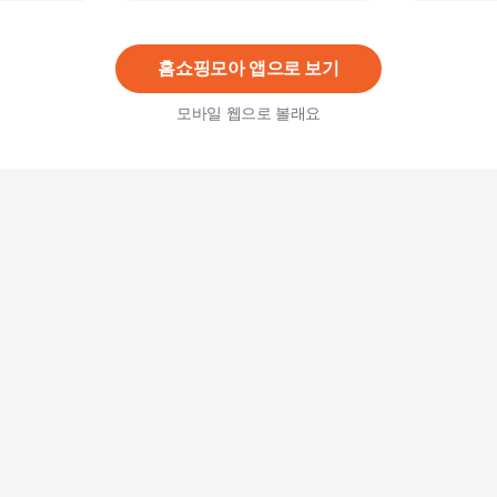
트 KYV4CT02
215,100
원
홈쇼핑모아 앱으로 보기
모바일 웹으로 볼래요
[마담엘레강스] 럭키 썸머 스트라이프 시어서커 앙
상블 K252JK01+K252BL01
16,900원
5
%
16,060
원
[마담엘레강스][마담엘레강스] 샹제리 리버시블 자
수 코트 K244C
98,100
원
(마담엘레강스) 마담엘레강스 페플럼 체크배색 시
어서커 자켓 K251JK02