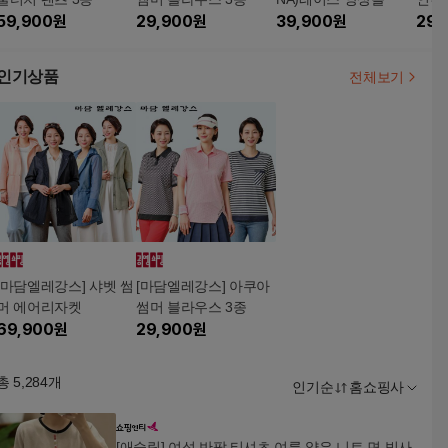
59,900
원
29,900
원
39,900
원
29,
인기상품
전체보기
[마담엘레강스] 샤벳 썸
[마담엘레강스] 아쿠아
머 에어리자켓
썸머 블라우스 3종
69,900
원
29,900
원
총
5,284
개
인기순
홈쇼핑사
[애슬릿] 여성 반팔 티셔츠 여름 얇은 니트 면 빅사