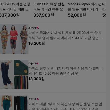
ERASODS 여성 펀칭
ERASODS 여성 펀칭
Made in Japan 허리 편
마담
니트 가디건 여름 오피
니트 가디건 여름 오피
한 일본 여름 바지 리본
스 
스룩
스룩
자수 가볍고 시원 쾌적
라우스
337,900
원
337,900
원
52,000
원
59,
부모님 생신 명절 선물
병원 외출 50대 60대 7
0대 중년여성 엄마옷
마미소 쿨썸머 아사 상하벌 여름 면100 세트 한벌
할머니옷 빅사이즈 955
무늬 7부 엄마 할머니 빅사이즈 40 60 마담 중년 여
8
성 옷
18,200
원
마미소 단추 인견 배기 바지 여름 시원 엄마 할머니
빅사이즈 40 60 마담 중년 여성 옷
13,300
원
마미소 테잎 7부 바지 국산 여성 여름 밴딩 스판 엄
마옷 할머니옷 빅사이즈 4060 마담 중년여성 옷