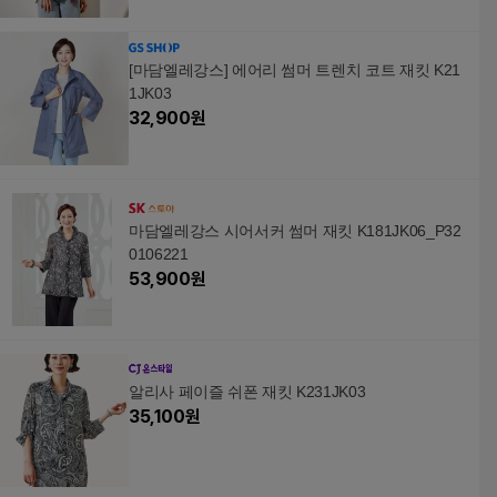
[마담엘레강스] 에어리 썸머 트렌치 코트 재킷 K21
1JK03
32,900
원
마담엘레강스 시어서커 썸머 재킷 K181JK06_P32
0106221
53,900
원
알리사 페이즐 쉬폰 재킷 K231JK03
35,100
원