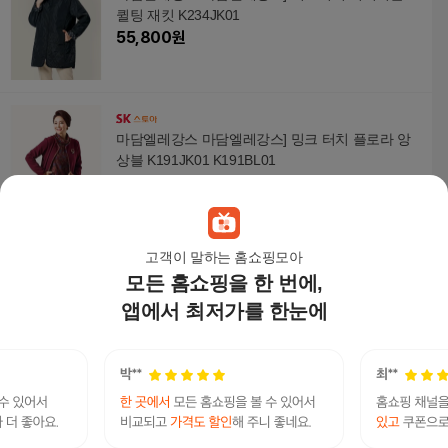
퀼팅 재킷 K234JK01
55,800
원
마담엘레강스 마담엘레강스] 밍크 터치 플로라 앙
상블 K191JK01 K191BL01
80,100
원
고객이 말하는 홈쇼핑모아
모든 홈쇼핑을 한 번에,
마담엘레강스 마담엘레강스] 에스더 레이스 자켓 K
221JK03
앱에서 최저가를 한눈에
22,410
원
[마담엘레강스][마담엘레강스] 아바 롱 구스다운 코