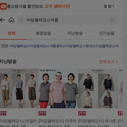
홈쇼핑사별 할인정보,
오직 앱에서만!
앱 열기
쇼핑
마담엘레강스여름
검색결과
전체
예정방송
지난방송
인기상품
연관
마담엘레강스
마담엘레강스여름원피스
마담엘레강스원피스
마담엘레강스여름원
지난방송
전체보기
[마담엘레강스] 데일리
[마담엘레강스] 아쿠아
[마담엘레강스] 에나(E
[마
쿨터치 팬츠 3종
썸머 블라우스 3종
NA)레이스 앙상블
인견