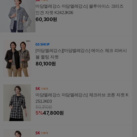
마담엘레강스 마담엘레강스] 블루아이스 크리즈
인견 자켓 K242JK06
60,300
원
[마담엘레강스][마담엘레강스] 에이스 체크 리버시
블 퀼팅 자켓
80,100
원
마담엘레강스 마담엘레강스] 체크러브 코튼 자켓 K
251JK03
50,310원
5
%
47,800
원