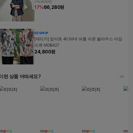
79,900원
17
%
66,280
원
[제리카] 엄마옷 40 50대 여름 쉬폰 블라우스 마담
의류 MDB427
24,800
원
이런 상품 어떠세요?