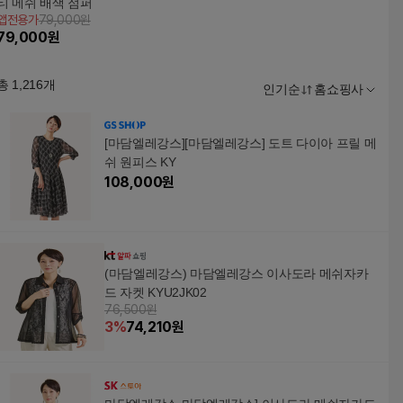
티 메쉬 배색 점퍼
앱전용가
79,000원
79,000
원
총
1,216
개
인기순
홈쇼핑사
[마담엘레강스][마담엘레강스] 도트 다이아 프릴 메
쉬 원피스 KY
108,000
원
(마담엘레강스) 마담엘레강스 이사도라 메쉬자카
드 자켓 KYU2JK02
76,500원
3
%
74,210
원