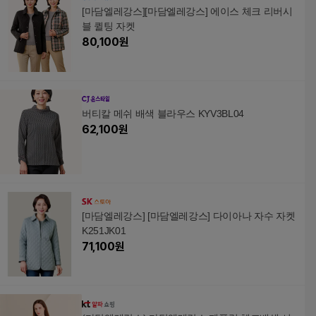
[마담엘레강스][마담엘레강스] 에이스 체크 리버시
블 퀼팅 자켓
80,100
원
버티칼 메쉬 배색 블라우스 KYV3BL04
62,100
원
[마담엘레강스] [마담엘레강스] 다이아나 자수 자켓
K251JK01
71,100
원