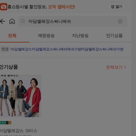
홈쇼핑사별 할인정보,
오직 앱에서만!
앱 열기
쇼핑
마담엘레강스써니메쉬
검색결과
전체
예정방송
지난방송
인기상품
연관
마담엘레강스
마담엘레강스써니메쉬메쉬가방
마담엘레강스써니메쉬가방
인기상품
전체보기
마담엘레강스 크리스