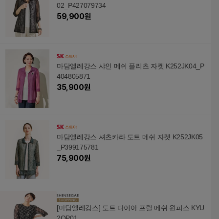
02_P427079734
59,900
원
마담엘레강스 샤인 메쉬 플리츠 자켓 K252JK04_P
404805871
35,900
원
마담엘레강스 셔츠카라 도트 메쉬 자켓 K252JK05
_P399175781
75,900
원
[마담엘레강스] 도트 다이아 프릴 메쉬 원피스 KYU
2OP01