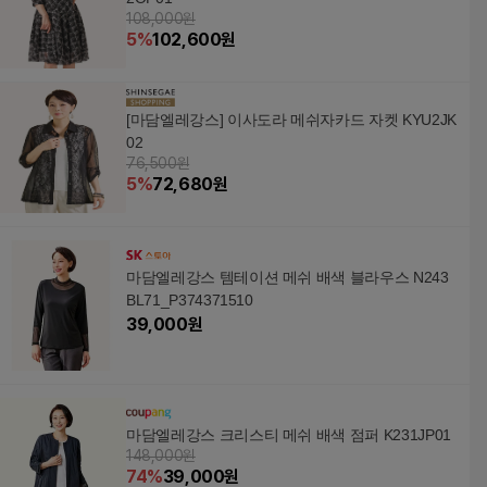
108,000원
5
%
102,600
원
[마담엘레강스] 이사도라 메쉬자카드 자켓 KYU2JK
02
76,500원
5
%
72,680
원
마담엘레강스 템테이션 메쉬 배색 블라우스 N243
BL71_P374371510
39,000
원
마담엘레강스 크리스티 메쉬 배색 점퍼 K231JP01
148,000원
74
%
39,000
원