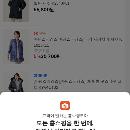
퀼팅 재킷 K234JK01
55,800
원
마담엘레강스 마담엘레강스] 베키 시어서커 재킷 K
191JK11
32,310원
5
%
30,700
원
[마담엘레강스][마담엘레강스] 아바 롱 구스다운 코
트 KYV4CT02
215,100
원
고객이 말하는 홈쇼핑모아
모든 홈쇼핑을 한 번에,
마담엘레강스 마담엘레강스] 에스더 레이스 자켓 K
221JK03