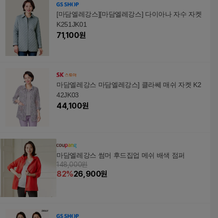
[마담엘레강스][마담엘레강스] 다이아나 자수 자켓
K251JK01
71,100
원
마담엘레강스 마담엘레강스] 클라쎄 매쉬 자켓 K2
42JK03
44,100
원
마담엘레강스 썸머 후드집업 메쉬 배색 점퍼
148,000원
82
%
26,900
원