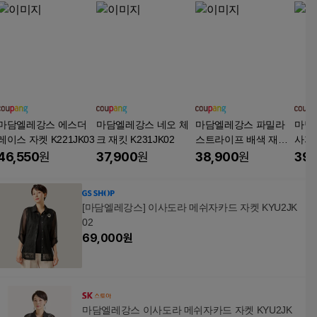
마담엘레강스 에스더
마담엘레강스 네오 체
마담엘레강스 파밀라
마담
레이스 자켓 K221JK03
크 재킷 K231JK02
스트라이프 배색 재킷
사지
K221JK01
K171
46,550
원
37,900
원
38,900
원
39,
[마담엘레강스] 이사도라 메쉬자카드 자켓 KYU2JK
02
69,000
원
마담엘레강스 이사도라 메쉬자카드 자켓 KYU2JK