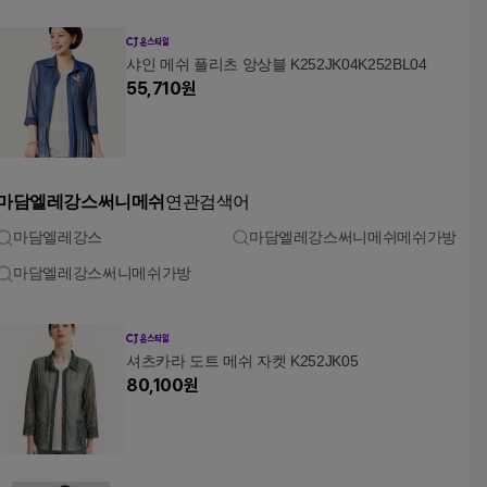
샤인 메쉬 플리츠 앙상블 K252JK04K252BL04
55,710
원
마담엘레강스써니메쉬
연관검색어
마담엘레강스
마담엘레강스써니메쉬메쉬가방
마담엘레강스써니메쉬가방
셔츠카라 도트 메쉬 자켓 K252JK05
80,100
원