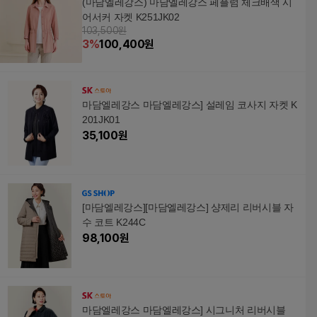
(마담엘레강스) 마담엘레강스 페플럼 체크배색 시
어서커 자켓 K251JK02
103,500원
3
%
100,400
원
마담엘레강스 마담엘레강스] 설레임 코사지 자켓 K
201JK01
35,100
원
[마담엘레강스][마담엘레강스] 샹제리 리버시블 자
수 코트 K244C
98,100
원
마담엘레강스 마담엘레강스] 시그니처 리버시블