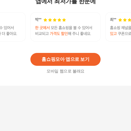
앱에서 최저가를 한눈에
22,410
원
마담엘레강스 마담엘레강스] 네오 체크 재킷 K231
JK02
35,910
원
홈쇼핑모아 앱으로 보기
모바일 웹으로 볼래요
마담엘레강스 마담엘레강스] 비비안나 레이스 자
켓 K191JK03
44,100
원
마담엘레강스 마담엘레강스] 모던 스트라이프 재
킷 K181JK03