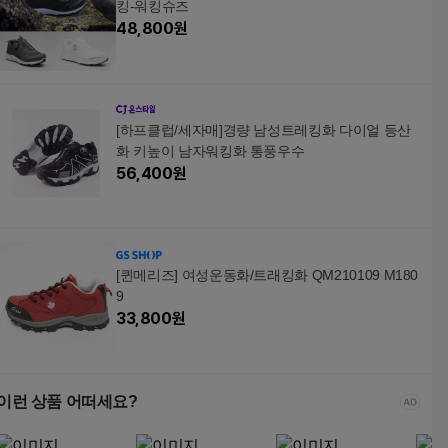
킹-워킹슈즈
48,800
원
[하프클럽/세자매]경량 남성트레킹화 다이얼 등산
화 키높이 남자워킹화 통풍우수
56,400
원
[퀸메리즈] 여성운동화/트래킹화 QM210109 M180
9
33,800
원
이런 상품 어떠세요?