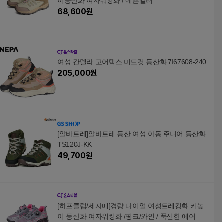
이등산화 여자워킹화 / 예쁜컬러
68,600
원
여성 칸델라 고어텍스 미드컷 등산화 7I67608-240
205,000
원
[알바트레]알바트레 등산 여성 아동 주니어 등산화
TS120J-KK
49,700
원
[하프클럽/세자매]경량 다이얼 여성트레킹화 키높
이 등산화 여자워킹화 /핑크/와인 / 푹신한 에어