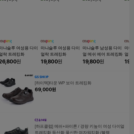
마나슬루 여성용 다이
마나슬루 여성용 다이
마나슬루 남성용 다이
마나
얼락 트레킹화
얼락 트레킹화
얼 메쉬 에어 트레킹화
얼 
26,800
원
19,800
원
19,800
원
19,
[하이텍]타운 WP 보아 트레킹화
69,000
원
[하프클럽] 메쉬+파이론 / 경량 키높이 여성 다이얼
트레킹화 등산화 푹신한 여자워킹화 /블랙