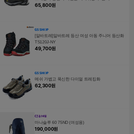
65,800
원
[알바트레]알바트레 등산 여성 아동 주니어 등산화
TS120J-NY
49,700
원
메쉬 가볍고 푹신한 다이얼 트레킹화
62,300
원
마나슬루 60 75ND (여성용)
190,000
원