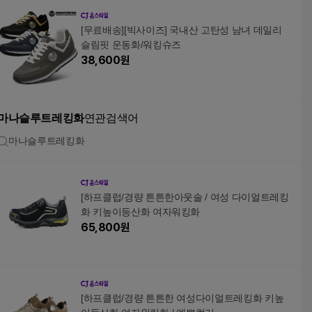
[무료배송][빅사이즈] 국내산 고탄성 남녀 데일리
슬림핏 운동화/워킹슈즈
38,600
원
마나슬루트레킹화
연관검색어
마나슬루트레킹화
[하프클럽/경량 튼튼한아웃솔 / 여성 다이얼트레킹
화 키높이등산화 여자워킹화
65,800
원
[하프클럽/경량 튼튼한 여성다이얼트레킹화 키높