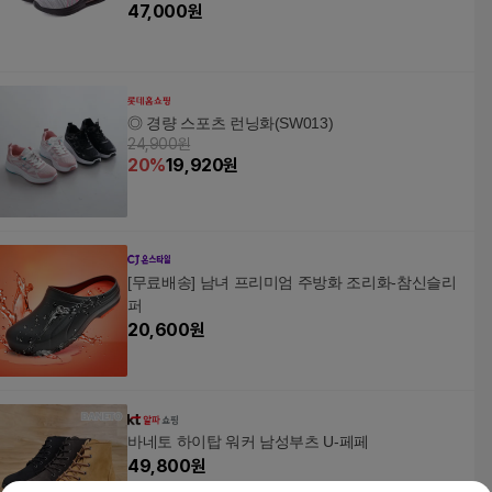
47,000
원
◎ 경량 스포츠 런닝화(SW013)
24,900원
20
%
19,920
원
[무료배송] 남녀 프리미엄 주방화 조리화-참신슬리
퍼
20,600
원
바네토 하이탑 워커 남성부츠 U-페페
49,800
원