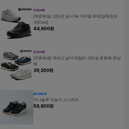
[무료배송] 고탄성 남녀 Air 다이얼-트래킹/워킹슈
즈[Core]
44,600
원
[무료배송] 국내산 남녀 데일리 고탄성 운동화-런닝
화
39,200
원
마나슬루 키높이 스니커즈
59,800
원