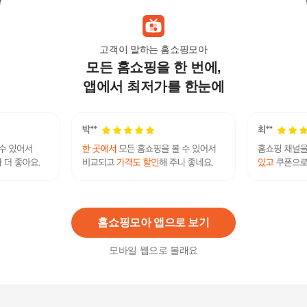
고객이 말하는 홈쇼핑모아
모든 홈쇼핑을 한 번에,
여성 갤럭시 7 런닝화(ID8764)
57,140원
앱에서 최저가를 한눈에
7
%
53,140
원
[애슬릿] 여름 스니커즈 콤비 레이스업 고양이 메쉬
발편한 단화
55,000
원
홈쇼핑모아 앱으로 보기
모바일 웹으로 볼래요
[파파브로] 에어솔 다이얼 남성 워킹 슈즈 WW-SE-
NORTHDUCK-MILLER
75,000
원