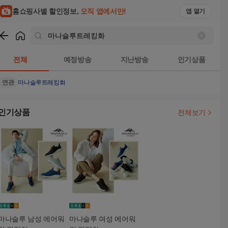
홈쇼핑사별 할인정보,
오직 앱에서만!
앱 열기
쇼핑
마나슬루트레킹화
검색결과
전체
예정방송
지난방송
인기상품
연관
마나슬루트레킹화
인기상품
전체보기
마나슬루 남성 에어워
마나슬루 여성 에어워