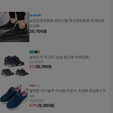
남성경량운동화 편한신발 푹신한운동화 트레킹화
런닝화
20,700
원
슬레진저 SL-317 남성 등산화 트레킹화
35,900원
2
%
35,190
원
발편한 마나슬루 여성용 바운스 초경량 런닝화 3.5
cm
29,800원
57
%
12,800
원