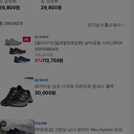
킹 경량화
킹 경량화
29,800
원
29,800
원
총
298,662
개
인기순
홈쇼핑사
[갤러리아] [밀레][트래킹화] 남여공용 스테고BOA
(MXNSB043)
125,000원
9
%
113,750
원
레저타임 남성 사계절 트레킹화 람세스 블랙
30,000
원
[무료배송] 고탄성 남녀 원터치 Wire-System 트래