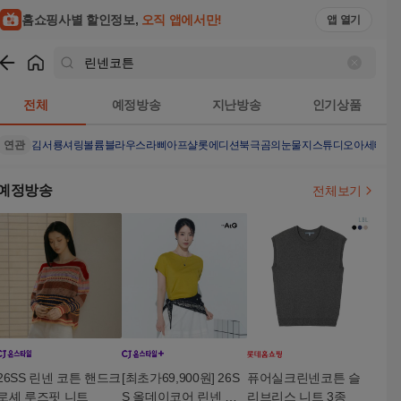
홈쇼핑사별 할인정보,
오직 앱에서만!
앱 열기
쇼핑
린넨코튼
검색결과
전체
예정방송
지난방송
인기상품
연관
김서룡셔링볼륨블라우스
라삐아프샬롯에디션
북극곰의눈물
지스튜디오아세테이
예정방송
전체보기
26SS 린넨 코튼 핸드크
[최초가69,900원] 26S
퓨어실크린넨코튼 슬
로셰 루즈핏 니트
S 올데이코어 린넨 코
리브리스 니트 3종