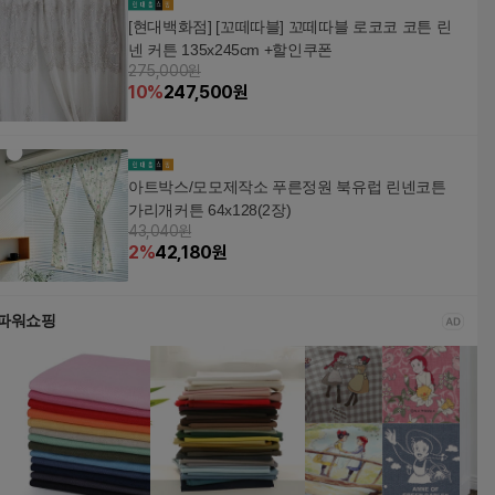
[현대백화점] [꼬떼따블] 꼬떼따블 로코코 코튼 린
넨 커튼 135x245cm +할인쿠폰
275,000원
10
%
247,500
원
아트박스/모모제작소 푸른정원 북유럽 린넨코튼
가리개커튼 64x128(2장)
43,040원
2
%
42,180
원
파워쇼핑