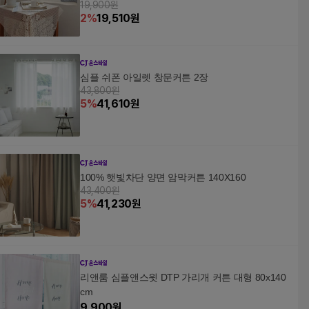
19,900원
2
%
19,510
원
심플 쉬폰 아일렛 창문커튼 2장
43,800원
5
%
41,610
원
100% 햇빛차단 양면 암막커튼 140X160
43,400원
5
%
41,230
원
리앤룸 심플앤스윗 DTP 가리개 커튼 대형 80x140
cm
9,900
원