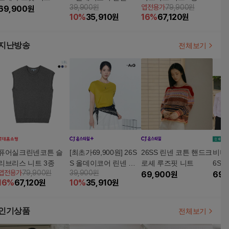
39,900원
앱전용가
79,900원
69,900
원
튼 티셔츠 5종
10
%
35,910
원
16
%
67,120
원
지난방송
전체보기
퓨어실크린넨코튼 슬
[최초가69,900원] 26S
26SS 린넨 코튼 핸드크
비버
리브리스 니트 3종
S 올데이코어 린넨 코
로셰 루즈핏 니트
6SS
앱전용가
79,900원
39,900원
튼 티셔츠 5종
69,900
원
츠 2
69,
16
%
67,120
원
10
%
35,910
원
인기상품
전체보기