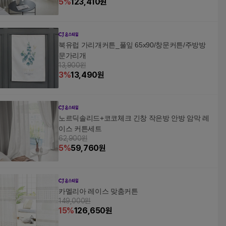
5
%
123,410
원
북유럽 가리개커튼_풀잎 65x90/창문커튼/주방방
문가리개
13,900원
3
%
13,490
원
노르딕솔리드+코코체크 긴창 작은방 안방 암막 레
이스 커튼세트
62,900원
5
%
59,760
원
카멜리아 레이스 맞춤커튼
149,000원
15
%
126,650
원