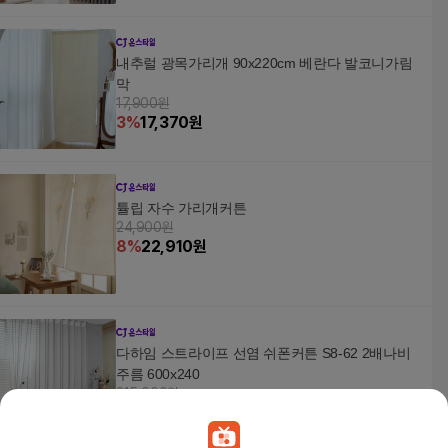
내추럴 광목가리개 90x220cm 베란다 발코니가림
막
17,900원
3
%
17,370
원
튤립 자수 가리개커튼
24,900원
8
%
22,910
원
다하임 스트라이프 선염 쉬폰커튼 S8-62 2배나비
주름 600x240
315,000원
8
%
289,800
원