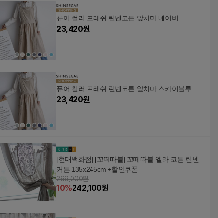
레이베이지
레이베이지
퓨어 컬러 프레쉬 린넨코튼 앞치마 네이비
23,420
원
퓨어 컬러 프레쉬 린넨코튼 앞치마 스카이블루
23,420
원
[현대백화점] [꼬떼따블] 꼬떼따블 엘라 코튼 린넨
커튼 135x245cm +할인쿠폰
269,000원
10
%
242,100
원