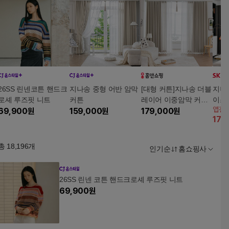
26SS 린넨코튼 핸드크
지나송 중형 어반 암막
[대형 커튼]지나송 더블
지나
로셰 루즈핏 니트
커튼
레이어 이중암막 커튼
이스
앱전
69,900
원
159,000
원
(440x230cm)2장+ 내
179,000
원
이백
17
%
츄럴코디커튼 2장+볼
로프2개+후사고리2개
총
18,196
개
인기순
홈쇼핑사
26SS 린넨 코튼 핸드크로셰 루즈핏 니트
69,900
원