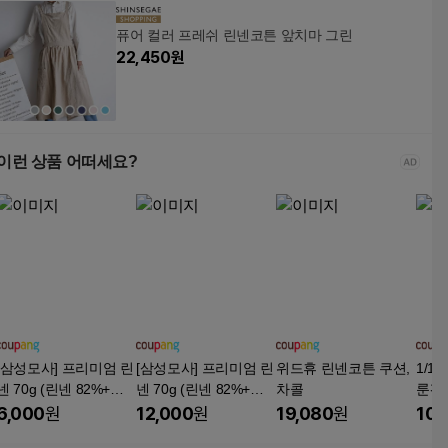
퓨어 컬러 프레쉬 린넨코튼 앞치마 그린
22,450
원
이런 상품 어떠세요?
[삼성모사] 프리미엄 린
[삼성모사] 프리미엄 린
위드휴 린넨코튼 쿠션,
1/1
넨 70g (린넨 82%+코
넨 70g (린넨 82%+코
차콜
룬팬
튼 18%) 가볍고 부드러
튼 18%) 가볍고 부드러
튼 
6,000
원
12,000
원
19,080
원
10,
운 뜨개실, 1개, 304 그
운 뜨개실, 2개, 304 그
조거