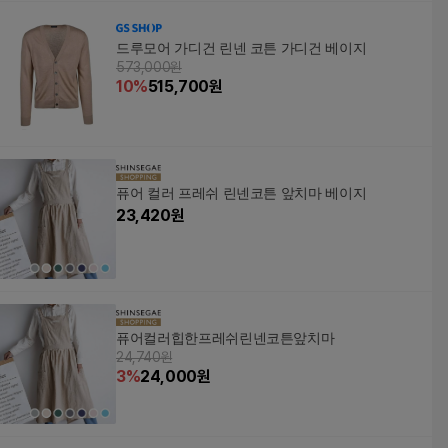
드루모어 가디건 린넨 코튼 가디건 베이지
573,000원
10
%
515,700
원
퓨어 컬러 프레쉬 린넨코튼 앞치마 베이지
23,420
원
퓨어컬러힙한프레쉬린넨코튼앞치마
24,740원
3
%
24,000
원