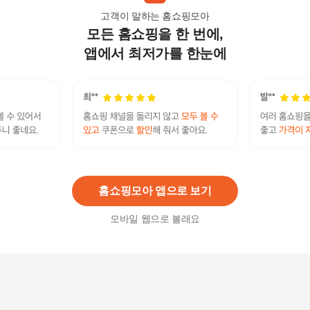
고객이 말하는 홈쇼핑모아
모든 홈쇼핑을 한 번에,
파라다이스홈 모던시크 암막 커튼 골드
31,500원
앱에서 최저가를 한눈에
5
%
29,930
원
까르데코 플린 플라워 면 가리개+라인플라워 레이
스 긴창커튼 4장
74,900원
5
%
71,160
원
홈쇼핑모아 앱으로 보기
모바일 웹으로 볼래요
스노우비즈 홀리데이 레이스 가리개커튼 1장
19,900원
5
%
18,910
원