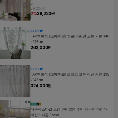
or
39,000원
2
%
38,220
원
[ AK백화점 ][꼬떼따블] 엘로디 린넨 코튼 커튼 140
x245cm
262,000
원
[ AK백화점 ][꼬떼따블] 로코코 코튼 린넨 커튼 135
x245cm
324,000
원
메종텍스타일 보엔 린넨코튼 주방 작은창 가리개
바란스커튼 2color