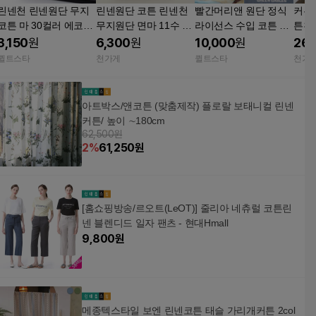
린넨천 린넨원단 무지
린넨원단 코튼 린넨천
빨간머리앤 원단 정식
커튼
코튼 마 30컬러 에코백
무지원단 면마 11수 자
라이선스 수입 코튼 코
튼천
원피스
수천 43종 드린넨 한마
튼린넨 행잉 커트지 부
린넨
3,150
원
6,300
원
10,000
원
26,
자재 체크 오렌지
35종
퀼트스타
천가게
퀼트스타
천가
아트박스/앤코튼 (맞춤제작) 플로랄 보태니컬 린넨
커튼/ 높이 ∼180cm
62,500원
2
%
61,250
원
[홈쇼핑방송/르오트(LeOT)] 줄리아 네츄럴 코튼린
넨 블렌디드 일자 팬츠 - 현대Hmall
9,800
원
메종텍스타일 보엔 린넨코튼 태슬 가리개커튼 2col