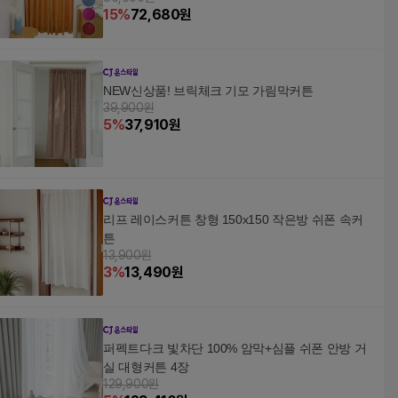
15
%
72,680
원
NEW신상품! 브릭체크 기모 가림막커튼
39,900원
5
%
37,910
원
리프 레이스커튼 창형 150x150 작은방 쉬폰 속커
튼
13,900원
3
%
13,490
원
퍼펙트다크 빛차단 100% 암막+심플 쉬폰 안방 거
실 대형커튼 4장
129,900원