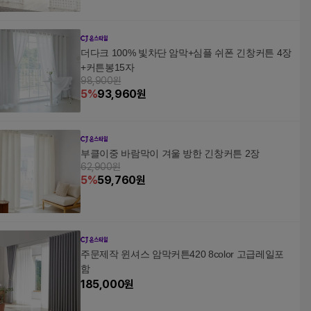
더다크 100% 빛차단 암막+심플 쉬폰 긴창커튼 4장
+커튼봉15자
98,900원
5
%
93,960
원
부클이중 바람막이 겨울 방한 긴창커튼 2장
62,900원
5
%
59,760
원
주문제작 윈셔스 암막커튼420 8color 고급레일포
함
185,000
원