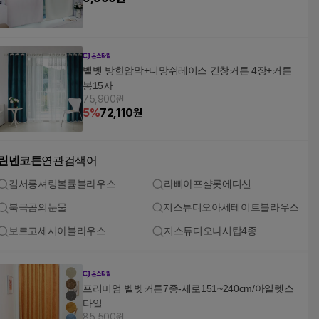
벨벳 방한암막+디망쉬레이스 긴창커튼 4장+커튼
봉15자
75,900원
5
%
72,110
원
린넨코튼
연관검색어
김서룡셔링볼륨블라우스
라삐아프샬롯에디션
북극곰의눈물
지스튜디오아세테이트블라우스
보르고세시아블라우스
지스튜디오나시탑4종
프리미엄 벨벳커튼7종-세로151~240cm/아일렛스
타일
85,500원