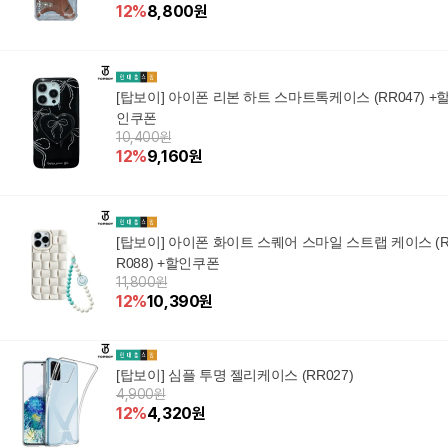
12
%
8,800
원
[탑보이] 아이폰 리본 하트 스마트톡케이스 (RR047) +
인쿠폰
10,400원
12
%
9,160
원
[탑보이] 아이폰 화이트 스퀘어 스마일 스트랩 케이스 (
R088) +할인쿠폰
11,800원
12
%
10,390
원
[탑보이] 심플 투명 젤리케이스 (RR027)
4,900원
12
%
4,320
원