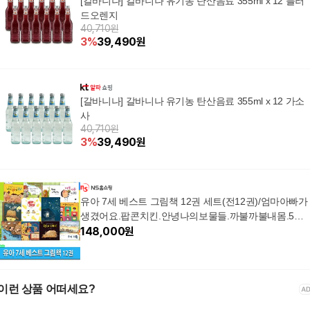
[갈바니나] 갈바니나 유기농 탄산음료 355ml x 12 블러
드오렌지
40,710원
3
%
39,490
원
[갈바니나] 갈바니나 유기농 탄산음료 355ml x 12 가소
사
40,710원
3
%
39,490
원
유아 7세 베스트 그림책 12권 세트(전12권)/엄마아빠가
생겼어요.팝콘치킨.안녕나의보물들.까불까불내몸.5대
가족.가면.나의행복한하루.생각 외/앤북스
148,000
원
이런 상품 어떠세요?