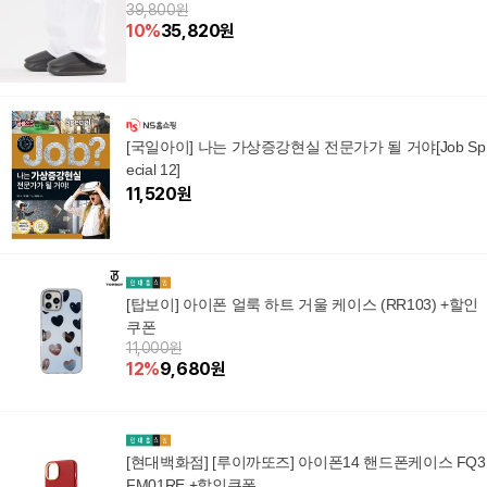
39,800원
10
%
35,820
원
[국일아이] 나는 가상증강현실 전문가가 될 거야[Job Sp
ecial 12]
11,520
원
[탑보이] 아이폰 얼룩 하트 거울 케이스 (RR103) +할인
쿠폰
11,000원
12
%
9,680
원
[현대백화점] [루이까또즈] 아이폰14 핸드폰케이스 FQ3
FM01RE +할인쿠폰