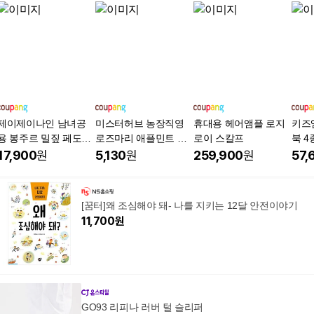
제이제이나인 남녀공
미스터허브 농장직영
휴대용 헤어앰플 로지
키즈
용 봉주르 밀짚 페도라
로즈마리 애플민트 바
로이 스칼프
북 4
모자 JS305 여성왕골/
질 공기정화식물
의 소
17,900
원
5,130
원
259,900
원
57,
밀짚모자
가방
+나의 
품-
[꿈터]왜 조심해야 돼- 나를 지키는 12달 안전이야기
11,700
원
GO93 리피나 러버 털 슬리퍼