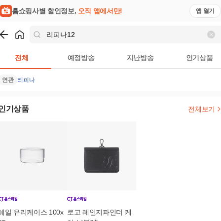
홈쇼핑사별 할인정보,
오직 앱에서만!
앱 열기
쇼핑
리피나12
검색결과
전체
예정방송
지난방송
인기상품
연관
리피나
인기상품
전체보기
쉐일 유리케이스 100x
로고 레인지파인더 케