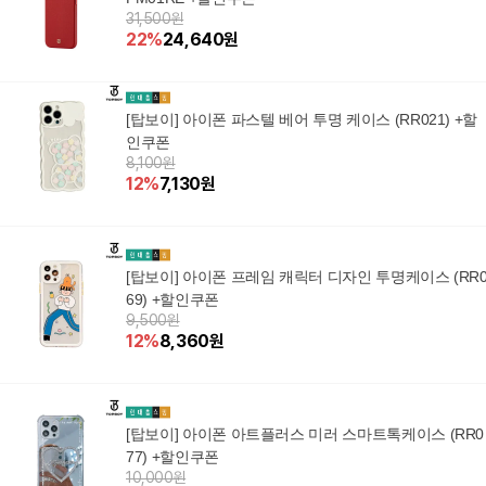
31,500원
22
%
24,640
원
[탑보이] 아이폰 파스텔 베어 투명 케이스 (RR021) +할
인쿠폰
8,100원
12
%
7,130
원
[탑보이] 아이폰 프레임 캐릭터 디자인 투명케이스 (RR
69) +할인쿠폰
9,500원
12
%
8,360
원
[탑보이] 아이폰 아트플러스 미러 스마트톡케이스 (RR0
77) +할인쿠폰
10,000원