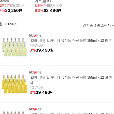
55mm
이스(블랙)
앱전용가
25,000원
앱전용가
168,000원
7
%
23,250
원
63
%
62,496
원
총
23,090
개
인기순
홈쇼핑사
[갈바니나] 갈바니나 유기농 탄산음료 355ml x 12 레몬
40,710원
3
%
39,490
원
[갈바니나] 갈바니나 유기농 탄산음료 355ml x 12 오렌
지
40,710원
3
%
39,490
원