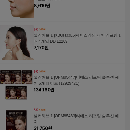
8,610
원
셀러허브 1 [XBGH33L6]페이스라인 패치 리프팅 1
매 4개입 DD 12209
7,170
원
셀러허브 1 [OFM85447]티에스 리프팅 솔루션 패
치 5개 테이프 (12929421)
134,160
원
셀러허브 1 [OFM85433]티에스 리프팅 솔루션 패
치
31,750
원