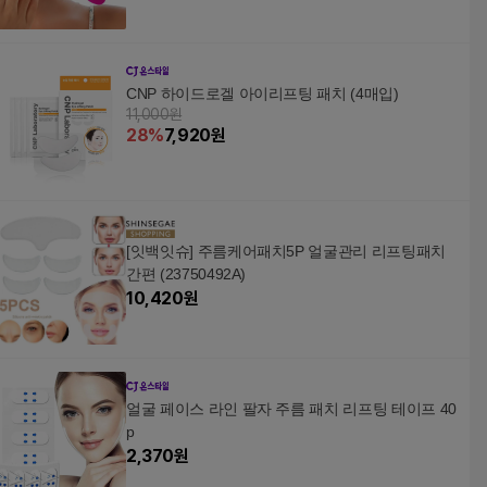
CNP 하이드로겔 아이리프팅 패치 (4매입)
11,000원
28
%
7,920
원
[잇백잇슈] 주름케어패치5P 얼굴관리 리프팅패치
간편 (23750492A)
10,420
원
얼굴 페이스 라인 팔자 주름 패치 리프팅 테이프 40
p
2,370
원