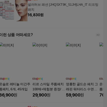
셀러허브 패션 [JHQSXT9K_51JH]LHA_IT 리프팅
패치
16,830
원
이런 상품 어떠세요?
온슬로 레티놀 미간주
리르 스마일 주름패치
영롱한 골드손 패치 그
온슬
름패치, 6개, 45개입
100매+체험분 증정/ 팔
래핀 워터리스 수면팩
름패치
자주름 리프팅 패치 눈
리프팅 탄력 V라인 마
86,900
원
29,900
원
59,900
원
70,
가 이마 패치 미간, 1개,
스크팩, 10개, 1개입
110개입