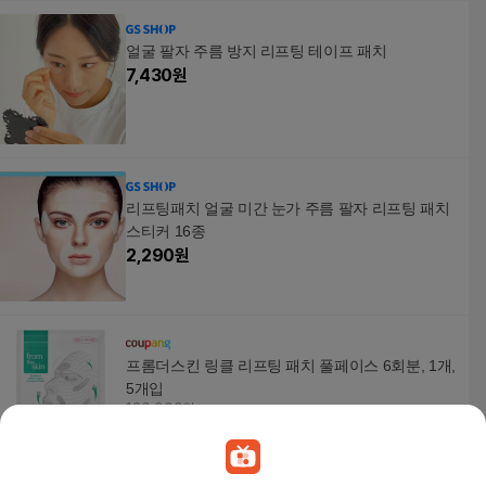
얼굴 팔자 주름 방지 리프팅 테이프 패치
7,430
원
리프팅패치 얼굴 미간 눈가 주름 팔자 리프팅 패치
스티커 16종
2,290
원
프롬더스킨 링클 리프팅 패치 풀페이스 6회분, 1개,
5개입
180,000원
70
%
54,800
원