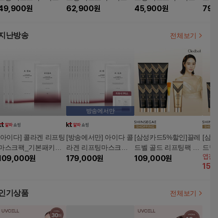
(총 20매)
49,900
원
+카밍패드1
62,900
원
+카밍패드1
45,900
원
(총 4
79,
지난방송
전체보기
방송에서만
[아이다] 콜라겐 리프팅
[방송에서만] 아이다 콜
[삼성카드5%할인]끌레
[삼
마스크팩_기본패키지
라겐 리프팅마스크팩_
드벨 골드 리프팅팩 블
드벨
앱전
(12주분)
109,000
원
대표님패키지 (36주분)
179,000
원
랙에디션 8개 세트 구
109,000
원
랙에디
15
%
성
용량
인기상품
전체보기