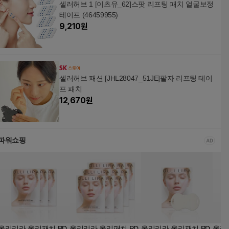
셀러허브 1 [이츠유_62]스팟 리프팅 패치 얼굴보정
테이프 (46459955)
9,210
원
셀러허브 패션 [JHL28047_51JE]팔자 리프팅 테이
프 패치
12,670
원
파워쇼핑
올리리라 올리패치 PD
올리리라 올리패치 PD
올리리라 올리패치 PD
올리