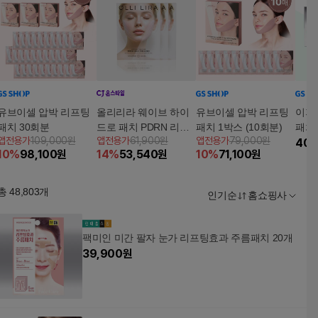
유브이셀 압박 리프팅
올리리라 웨이브 하이
유브이셀 압박 리프팅
이지
패치 30회분
드로 패치 PDRN 리프
패치 1박스 (10회분)
패치*
앱전용가
109,000원
앱전용가
61,900원
앱전용가
79,000원
팅 브이케어 탄력 시너
40,
10
%
98,100
원
14
%
53,540
원
10
%
71,100
원
지 패치 3BOX (9매입)
총
48,803
개
인기순
홈쇼핑사
팩미인 미간 팔자 눈가 리프팅효과 주름패치 20개
39,900
원