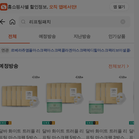
홈쇼핑사별 할인정보,
오직 앱에서만!
앱 열기
쇼핑
리프팅패치
검색결과
전체
예정방송
지난방송
인기상품
연관
르베라쥬앰플마스크팩
마스크팩
콜라겐마스크팩
메디힐마스크팩
리브이셀콜라겐
예정방송
전체보기
달바 화이트 트러플 리
달바 화이트 트러플 리
달바 화이트 트러플 리
달바
프팅 마스크팩 5박스
프팅 마스크팩 5박스
프팅 마스크팩 3박스
프팅