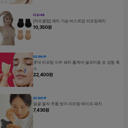
[하프클럽] 패치 가슴 바스트업 리프팅패치
10,350
원
콧대 리프팅 이우 패치 홈케어 셀프미용 코 성형 축
소
22,400
원
얼굴 팔자 주름 방지 리프팅 테이프 패치
7,430
원