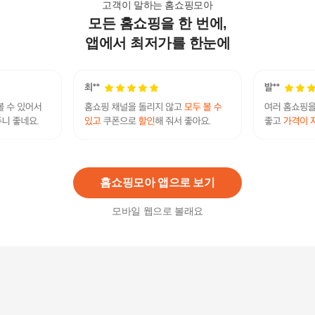
고객이 말하는 홈쇼핑모아
모든 홈쇼핑을 한 번에,
밀착 리프팅 볼륨업 부드러운 여성 데일리 가슴 패
치
앱에서 최저가를 한눈에
8,900
원
[리프팅패치] 스킨 텐션 마이크로 크리스탈 패치 1
박스(4매입)
16,520
원
홈쇼핑모아 앱으로 보기
모바일 웹으로 볼래요
니플커버 스킨가슴스티커 여성 처진 자유자재 편
한재단 가슴리프팅패치 5cmX5m
13,500
원