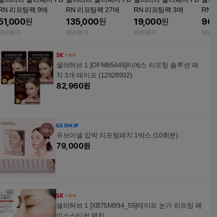
RN 리프팅팩 9매
RN 리프팅팩 27매
RN 리프팅팩 3매
RN 
51,000
원
135,000
원
19,000
원
96,
약손명가
약손명가
약손명가
약손
셀러허브 1 [OFM85445]티에스 리프팅 솔루션 패
치 3개 테이프 (12928932)
82,960
원
유브이셀 압박 리프팅패치 1박스 (10회분)
79,000
원
셀러허브 1 [XB75M994_55]테이프 눈가 리프팅 페
이스스티커 패치