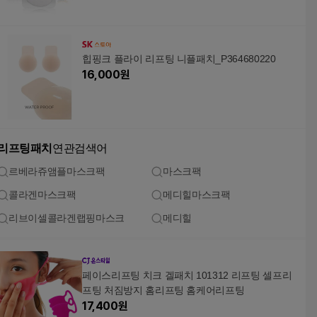
힙핑크 플라이 리프팅 니플패치_P364680220
16,000
원
리프팅패치
연관검색어
르베라쥬앰플마스크팩
마스크팩
콜라겐마스크팩
메디힐마스크팩
리브이셀콜라겐랩핑마스크
메디힐
페이스리프팅 치크 겔패치 101312 리프팅 셀프리
프팅 처짐방지 홈리프팅 홈케어리프팅
17,400
원