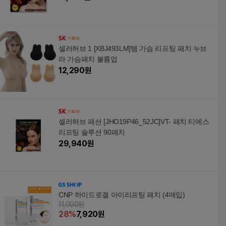
셀러허브 1 [XBJ493LM]템 가슴 리프팅 패치 누브
라 가슴패치 볼륨업
12,290
원
셀러허브 패션 [JHO19P46_52JC]VT- 패치 티에스
리프팅 솔루션 90패치
29,940
원
CNP 하이드로겔 아이리프팅 패치 (4매입)
11,000원
28
%
7,920
원