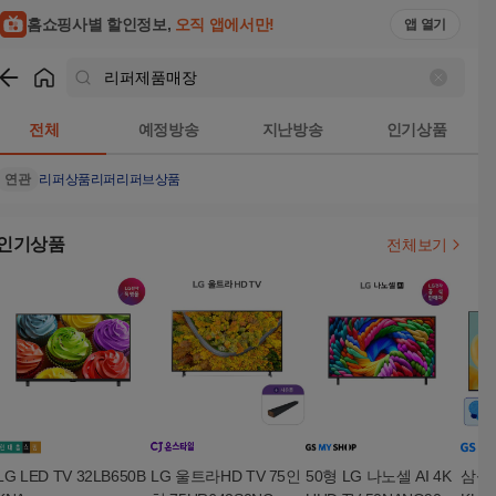
홈쇼핑사별 할인정보,
오직 앱에서만!
앱 열기
쇼핑
리퍼제품매장
검색결과
전체
예정방송
지난방송
인기상품
연관
리퍼상품
리퍼
리퍼브상품
인기상품
전체보기
LG LED TV 32LB650B
LG 울트라HD TV 75인
50형 LG 나노셀 AI 4K
삼성 M