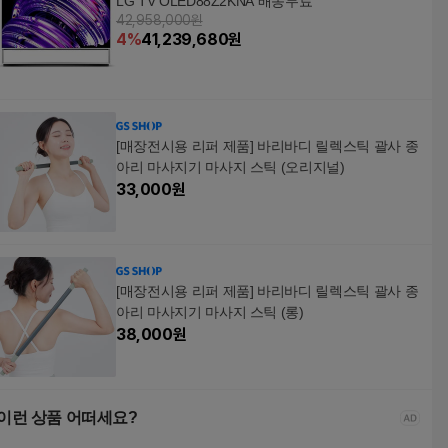
LG TV OLED88Z2KNA 배송무료
42,958,000원
4
%
41,239,680
원
[매장전시용 리퍼 제품] 바리바디 릴렉스틱 괄사 종
아리 마사지기 마사지 스틱 (오리지널)
33,000
원
[매장전시용 리퍼 제품] 바리바디 릴렉스틱 괄사 종
아리 마사지기 마사지 스틱 (롱)
38,000
원
이런 상품 어떠세요?