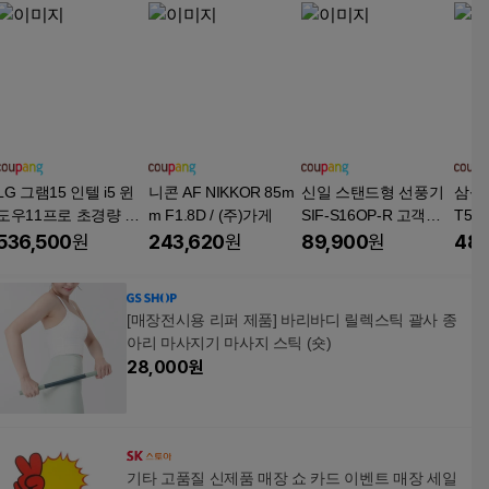
LG 그램15 인텔 i5 윈
니콘 AF NIKKOR 85m
신일 스탠드형 선풍기
삼성 
도우11프로 초경량 고
m F1.8D / (주)가게
SIF-S16OP-R 고객변
T55
해상도 NVME SSD
심리퍼브제품
256G
536,500
원
243,620
원
89,900
원
489
인치
[매장전시용 리퍼 제품] 바리바디 릴렉스틱 괄사 종
아리 마사지기 마사지 스틱 (숏)
28,000
원
기타 고품질 신제품 매장 쇼 카드 이벤트 매장 세일