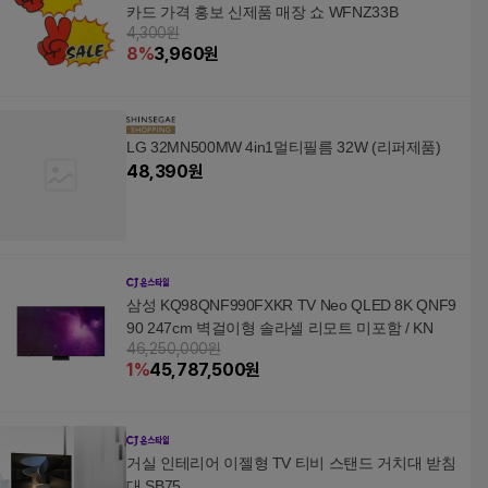
카드 가격 홍보 신제품 매장 쇼 WFNZ33B
4,300원
8
%
3,960
원
LG 32MN500MW 4in1멀티필름 32W (리퍼제품)
48,390
원
삼성 KQ98QNF990FXKR TV Neo QLED 8K QNF9
90 247cm 벽걸이형 솔라셀 리모트 미포함 / KN
46,250,000원
1
%
45,787,500
원
거실 인테리어 이젤형 TV 티비 스탠드 거치대 받침
대 SB75