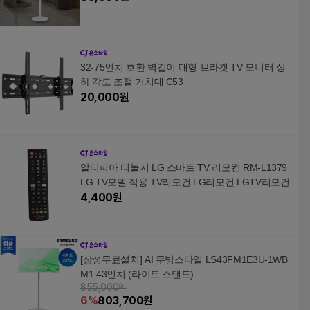
32-75인치 호환 벽걸이 대형 브라켓 TV 모니터 상
하 각도 조절 거치대 C53
20,000
원
알티피아 티놀지 LG 스마트 TV 리모컨 RM-L1379
LG TV모델 적용 TV리모컨 LG리모컨 LGTV리모컨
4,400
원
[삼성무료설치] AI 무빙스타일 LS43FM1E3U-1WB
M1 43인치 (라이트 스탠드)
855,000원
6
%
803,700
원