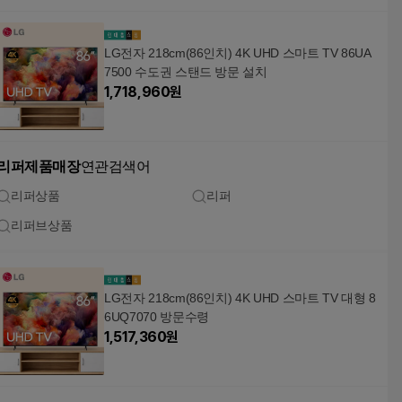
LG전자 218cm(86인치) 4K UHD 스마트 TV 86UA
7500 수도권 스탠드 방문 설치
1,718,960
원
리퍼제품매장
연관검색어
리퍼상품
리퍼
리퍼브상품
LG전자 218cm(86인치) 4K UHD 스마트 TV 대형 8
6UQ7070 방문수령
1,517,360
원