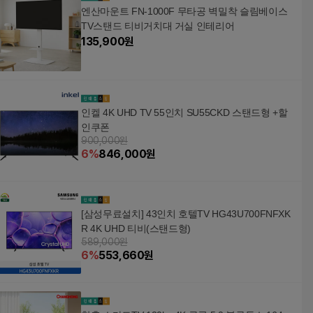
엔산마운트 FN-1000F 무타공 벽밀착 슬림베이스
TV스탠드 티비거치대 거실 인테리어
135,900
원
인켈 4K UHD TV 55인치 SU55CKD 스탠드형 +할
인쿠폰
900,000원
6
%
846,000
원
[삼성무료설치] 43인치 호텔TV HG43U700FNFXK
R 4K UHD 티비(스탠드형)
589,000원
6
%
553,660
원