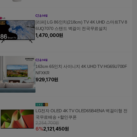
[리퍼] LG 86인치(218cm) TV 4K UHD 스마트TV 8
6UQ7070 스탠드 벽걸이 전국무료설치
1,470,000
원
163cm 65인치 사이니지 4K UHD TV HG65U700F
NFXKR
929,170
원
LG전자 OLED 4K TV OLED65B4ENA 벽걸이형 전
국무료배송 +할인쿠폰
2,254,700원
6
%
2,121,450
원