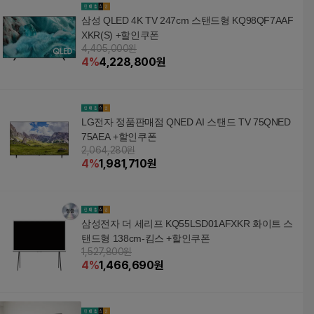
삼성 QLED 4K TV 247cm 스탠드형 KQ98QF7AAF
XKR(S) +할인쿠폰
4,405,000원
4
%
4,228,800
원
LG전자 정품판매점 QNED AI 스탠드 TV 75QNED
75AEA +할인쿠폰
2,064,280원
4
%
1,981,710
원
삼성전자 더 세리프 KQ55LSD01AFXKR 화이트 스
탠드형 138cm-킴스 +할인쿠폰
1,527,800원
4
%
1,466,690
원