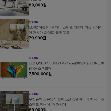
89,000
원
EL-02 이젤형 TV 티비 스탠드 거치대 거실 인테리
어 거치대 화이트 블랙 우드
79,900
원
LED QNED 4K UHD TV 247cm(98인치) 98QNED8
9TKA 스탠드형
7,500,000
원
무빙큐빅스 유압식 높이조절 삼탠바이미 X1시리즈
스탠드 이동식 TV 거치대
89,000
원