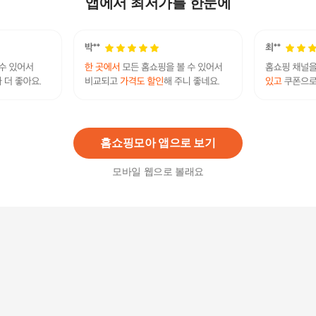
앱에서 최저가를 한눈에
드무상설치
1,490,000
원
[사업자전용][삼성무료설치] 75인치 전자칠판 LH7
5WADWLGCXKR+이동식스탠드 안드로이드 WAD
3,349,000원
4K UHD 스마트 +할인쿠폰
6
%
3,148,060
원
홈쇼핑모아 앱으로 보기
모바일 웹으로 볼래요
삼성전자 109cm(43인치) 4K UHD 스마트 TV 43D
U7200 지방권 스탠드 설치
520,720
원
LG전자 109cm(43인치) 4K UHD 스마트 TV 43UA
7500 수도권 벽걸이 방문 설치