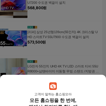
U7200 수도권 벽걸이 설치
568,800
원
[리퍼] 삼성 25년형139cm(55인치) 4K 크리스탈 U
HD 스마트TV 55U7900 수도권 벽걸이 설치
573,500
원
LG전자 55인치 UHD 4K TV LED 스마트 티비 55U
R8000+삼탠바이미 이동형 무빙 스탠드 /지방권 방
문설치
949,000
원
고객이 말하는 홈쇼핑모아
모든 홈쇼핑을 한 번에,
65OLED708 165cm 65인치 OLED 4K UHD 120Hz
40W 구글 스마트 TV / 엠비라이트 베젤리스 스탠