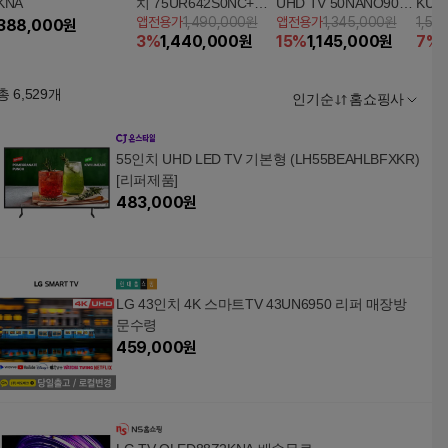
KNA
치 75UR642S0NC+사
UHD TV 50NANO90A
KU5
앱전용가
1,490,000원
앱전용가
1,345,000원
1,54
388,000
원
운드바
KA
3
%
1,440,000
원
15
%
1,145,000
원
7
%
총
6,529
개
인기순
홈쇼핑사
55인치 UHD LED TV 기본형 (LH55BEAHLBFXKR)
[리퍼제품]
483,000
원
LG 43인치 4K 스마트TV 43UN6950 리퍼 매장방
문수령
459,000
원