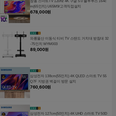
창홍 스마트TV 120hz 4K 구글 5.0 블루투스 164c
m(65인치) U65M9/고객직접설치
678,000
원
와룡물산 이동식 티비 TV 스탠드 거치대 받침대 32
-75인치 WYM003
89,000
원
삼성전자 138cm(55인치) 4K QLED 스마트 TV 55
Q7F 지방권 벽걸이 방문 설치
760,600
원
삼성전자 127cm(50인치) 4K UHD 스마트 TV 50D