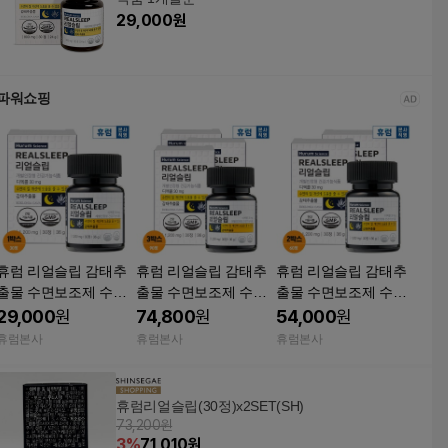
29,000
원
파워쇼핑
휴럼 리얼슬립 감태추
휴럼 리얼슬립 감태추
휴럼 리얼슬립 감태추
출물 수면보조제 수면
출물 수면보조제 수면
출물 수면보조제 수면
에좋은 건강 식물성 30
에좋은 건강 식물성 30
에좋은 건강 식물성 30
29,000
원
74,800
원
54,000
원
정, 1개
정, 3개
정, 2개
휴럼본사
휴럼본사
휴럼본사
휴럼리얼슬립(30정)x2SET(SH)
73,200원
3
%
71,010
원