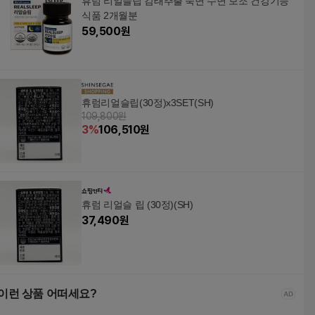
휴럼 리얼슬립 감태추출 숙면 수면 보조 건강기능
식품 2개월분
59,500
원
휴럼리얼슬립(30정)x3SET(SH)
109,800원
3
%
106,510
원
휴럼 리얼슬 립 (30정)(SH)
37,490
원
이런 상품 어떠세요?