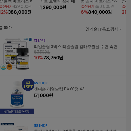
탑 롤팩 매트리스 K
가르 호텔식 침대 매트
형 침대 매트리스 SS
(S)
앱전용가
439,000원
앱전용가
890,000원
앱전
리스 별도
1,290,000
원
(수퍼싱글)
형) 
12
%
388,000
원
6
%
840,000
원
21
%
총
69
개
인기순
홈쇼핑사
리얼슬립 3박스 리얼슬립 감태추출물 수면 숙면
87,500원
10
%
78,750
원
샌더슨 리얼슬립 FX 60정 X3
51,000
원