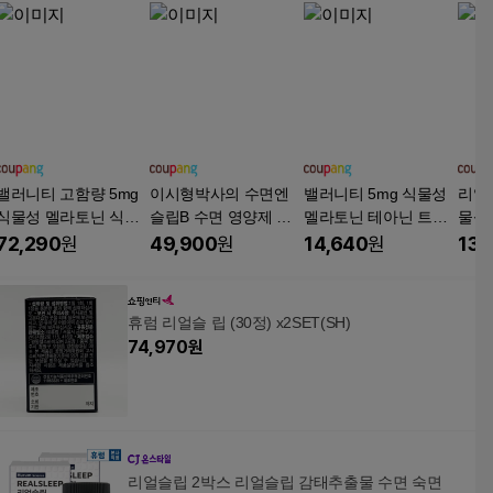
밸러니티 고함량 5mg
이시형박사의 수면엔
밸러니티 5mg 식물성
리얼웰
식물성 멜라토닌 식약
슬립B 수면 영양제 미
멜라토닌 테아닌 트립
물성
처 인증 테아닌 트립토
강주정추출물 감마오
토판 15g, 1개, 30정
약청인
72,290
원
49,900
원
14,640
원
13,
판 마그네슘, 6개, 30정
리자놀 건강기능식품
멜라,
분말 스틱, 1박스, 30회
분
휴럼 리얼슬 립 (30정) x2SET(SH)
74,970
원
리얼슬립 2박스 리얼슬립 감태추출물 수면 숙면