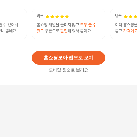
29,720
원
남성장지갑 반야누 남성 리얼 가죽 슬림 장지갑 N9
97-슬립형
29,720
원
홈쇼핑모아 앱으로 보기
모바일 웹으로 볼래요
반야누 남성 리얼 가죽 슬림 장지갑 N997-슬립형
지갑
29,400
원
슬립앤슬립 리얼오가닉 S자형 안고자는 바디필로
우 롱쿠션, 아이보리
99,000원