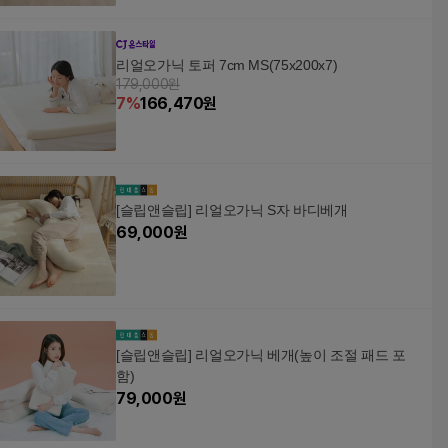
리얼오가닉 토퍼 7cm MS(75x200x7)
179,000원
7
%
166,470
원
[슬립앤슬립] 리얼오가닉 S자 바디베개
69,000
원
[슬립앤슬립] 리얼오가닉 베개(높이 조절 패드 포
함)
79,000
원