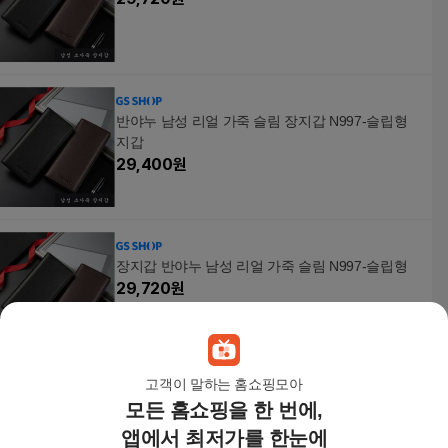
반야누 남성 리얼 가죽 슬림 장지갑 N997-슬립형
지갑
29,400
원
장지갑 반야누 남성 리얼 가죽 슬림 N997-슬립형
29,720
원
고객이 말하는 홈쇼핑모아
모든 홈쇼핑을 한 번에,
남성장지갑 반야누 남성 리얼 가죽 슬림 장지갑 N9
97-슬립형
앱에서 최저가를 한눈에