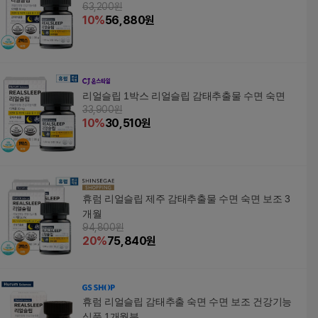
63,200원
10
%
56,880
원
리얼슬립 1박스 리얼슬립 감태추출물 수면 숙면
33,900원
10
%
30,510
원
휴럼 리얼슬립 제주 감태추출물 수면 숙면 보조 3
개월
94,800원
20
%
75,840
원
휴럼 리얼슬립 감태추출 숙면 수면 보조 건강기능
식품 1개월분