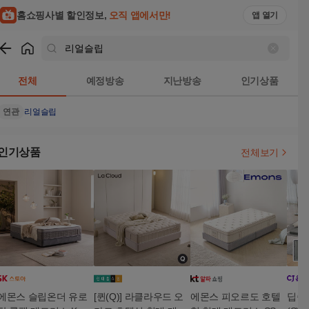
홈쇼핑사별 할인정보,
오직 앱에서만!
앱 열기
쇼핑
리얼슬립
검색결과
전체
예정방송
지난방송
인기상품
연관
리얼슬립
인기상품
전체보기
에몬스 슬립온더 유로
[퀸(Q)] 라클라우드 오
에몬스 피오르도 호텔
딥슬