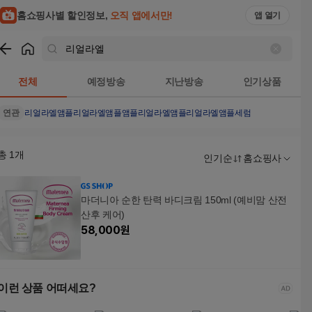
홈쇼핑사별 할인정보,
오직 앱에서만!
앱 열기
쇼핑
리얼라엘
검색결과
전체
예정방송
지난방송
인기상품
연관
리얼라엘앰플
리얼라엘앰플앰플
리얼라엘앰플
리얼라엘앰플세럼
총
1
개
인기순
홈쇼핑사
마더니아 순한 탄력 바디크림 150ml (예비맘 산전
산후 케어)
58,000
원
이런 상품 어떠세요?