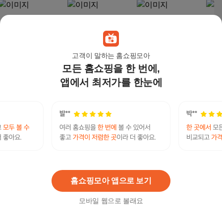
고객이 말하는 홈쇼핑모아
모든 홈쇼핑을 한 번에,
앱에서 최저가를 한눈에
라엘 인그로운 헤어 스
라이콘 바디 엑스폴리
라엘 인그로운 헤어 젤
[라이
크럽 무향
언트 스크럽
크림
20g
21,250
원
36,000
원
13,710
원
21,
리얼라엘
연관검색어
리얼라엘앰플
리얼라엘앰플앰플
리얼라엘앰플
리얼라엘앰플세럼
홈쇼핑모아 앱으로 보기
모바일 웹으로 볼래요