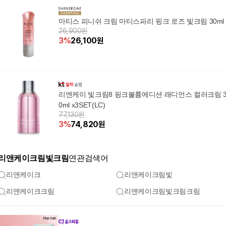
마티스 피니쉬 크림 마티스파리 핑크 로즈 빛크림 30ml
26,900원
3
%
26,100
원
리엔케이 빛크림8 핑크볼륨에디션 래디언스 컬러크림 
0ml x3SET(LC)
77,130원
3
%
74,820
원
리앤케이크림빛크림
연관검색어
리앤케이크
리앤케이크림빛
리앤케이크크림
리앤케이크림빛크림크림