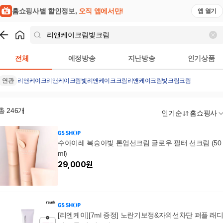
홈쇼핑사별 할인정보,
오직 앱에서만!
앱 열기
쇼핑
리앤케이크림빛크림
검색결과
전체
예정방송
지난방송
인기상품
연관
리앤케이크
리앤케이크림빛
리앤케이크크림
리앤케이크림빛크림크림
총
246
개
인기순
홈쇼핑사
수아이레 복숭아빛 톤업선크림 글로우 필터 선크림 (50
ml)
29,000
원
[리엔케이][7ml 증정] 노란기보정&자외선차단 퍼플 래