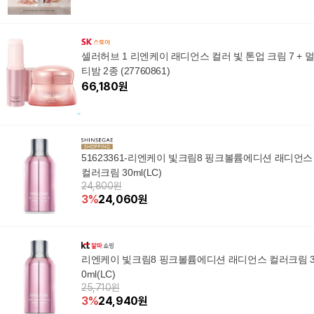
셀러허브 1 리엔케이 래디언스 컬러 빛 톤업 크림 7 + 
티밤 2종 (27760861)
66,180
원
51623361-리엔케이 빛크림8 핑크볼륨에디션 래디언스
컬러크림 30ml(LC)
24,800원
3
%
24,060
원
리엔케이 빛크림8 핑크볼륨에디션 래디언스 컬러크림 
0ml(LC)
25,710원
3
%
24,940
원