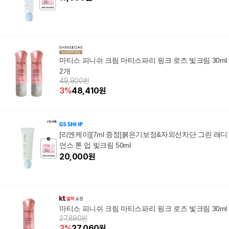
마티스 피니쉬 크림 마티스파리 핑크 로즈 빛크림 30ml
2개
49,900원
3
%
48,410
원
[리엔케이][7ml 증정]붉은기보정&자외선차단 그린 래디
언스 톤 업 빛크림 50ml
20,000
원
마티스 피니쉬 크림 마티스파리 핑크 로즈 빛크림 30ml
27,890원
3
%
27,060
원