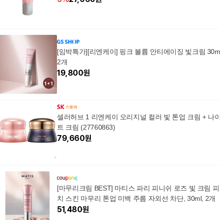
[임박특가][리엔케이] 핑크 볼륨 안티에이징 빛크림 30m
2개
19,800
원
셀러허브 1 리엔케이 오리지널 컬러 빛 톤업 크림 + 나
트 크림 (27760863)
79,660
원
[마무리크림 BEST] 마티스 파리 피니쉬 로즈 빛 크림 피
치 스킨 마무리 톤업 미백 주름 자외선 차단, 30ml, 2개
51,480
원