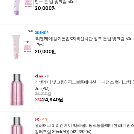
언스 톤 업 빛크림 50ml
20,000
원
[리엔케이]생기톤업&자외선차단 핑크 톤업 빛크림 50m
+7ml
20,000
원
리엔케이 빛크림8 핑크볼륨에디션 래디언스 컬러크림 
0ml(AD)
25,710원
3
%
24,940
원
셀러허브 1 리엔케이 빛크림8 핑크볼륨에디션 래디언
컬러크림 30ml(AD) (42239204)