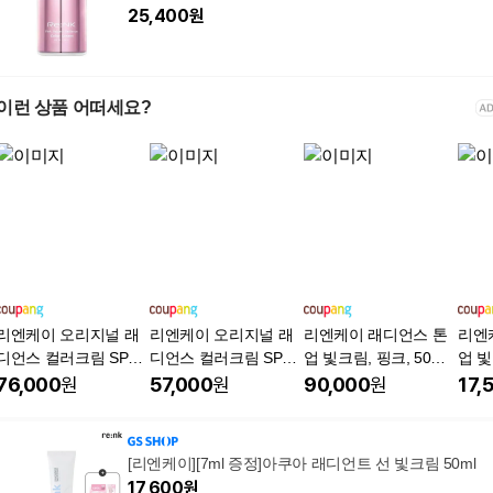
25,400
원
이런 상품 어떠세요?
리엔케이 오리지널 래
리엔케이 오리지널 래
리엔케이 래디언스 톤
리엔
디언스 컬러크림 SPF3
디언스 컬러크림 SPF3
업 빛크림, 핑크, 50ml,
업 빛
0 PA++, 핑크, 40ml, 4
0 PA++, 핑크, 40ml, 3
6개
+++,
76,000
원
57,000
원
90,000
원
17,
개
개
[리엔케이][7ml 증정]아쿠아 래디언트 선 빛크림 50ml
17,600
원