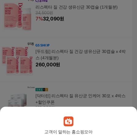
리스펙타 질 건강 생유산균 30캡슐 (1개월분)
34,500원
7
%
32,090
원
[두드림] 리스펙타 질 건강 생유산균 30캡슐 x 4박
스 (4개월분)
260,000
원
[닥터린] 리스펙타 질 유산균 인케어 30포 x 4박스
+할인쿠폰
128,900원
10
%
116,010
원
고객이 말하는 홈쇼핑모아