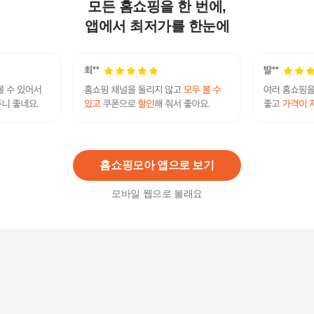
모든 홈쇼핑을 한 번에,
[두드림] 리스펙타 질 건강 생유산균 30캡슐 (1개월
분)
앱에서 최저가를 한눈에
62,000원
45
%
33,900
원
여에스더 닥터에스더 리스펙타 질유산균 30캡슐 x
3박스 프로바이오틱스 (33306328)
208,710
원
홈쇼핑모아 앱으로 보기
모바일 웹으로 볼래요
리스펙타 질 건강 생유산균 30캡슐 x 4박스 (4개월
분)
116,000원
7
%
107,880
원
[종근당건강] 종근당 질건강 프로젝트365 리스펙