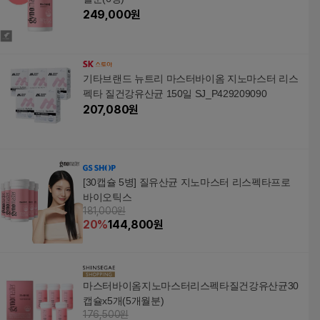
249,000
원
기타브랜드 뉴트리 마스터바이옴 지노마스터 리스
펙타 질건강유산균 150일 SJ_P429209090
207,080
원
[30캡슐 5병] 질유산균 지노마스터 리스펙타프로
바이오틱스
181,000원
20
%
144,800
원
마스터바이옴지노마스터리스펙타질건강유산균30
캡슐x5개(5개월분)
176,500원