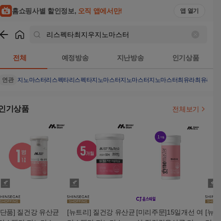
홈쇼핑사별 할인정보,
오직 앱에서만!
앱 열기
쇼핑
리스펙타최지우지노마스터
검색결과
전체
예정방송
지난방송
인기상품
연관
지노마스터
리스펙타
리스펙타지노마스터
지노마스터지노마스터최유라
최유라쇼
인기상품
전체보기
[단품] 질건강 유산균
[뉴트리] 질건강 유산균
[미리주문]15일개선 여
[뉴트