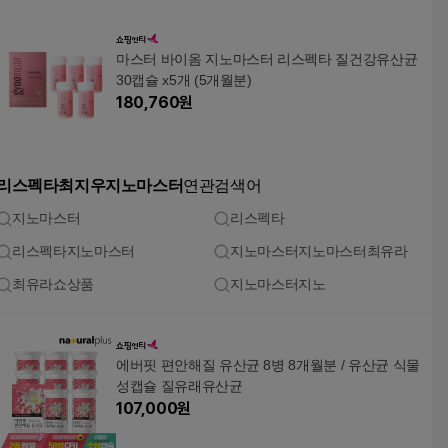
마스터 바이옴 지노마스터 리스펙타 질건강유산균
30캡슐 x5개 (5개월분)
180,760
원
리스펙타최지우지노마스터
연관검색어
지노마스터
리스펙타
리스펙타지노마스터
지노마스터지노마스터최유라
최유라쇼상품
지노마스터지노
에버핏 편안해질 유산균 8병 8개월분 / 유산균 식물
성캡슐 질유래유산균
107,000
원