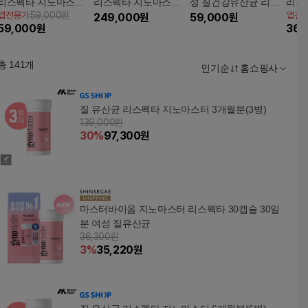
리스펙타 지노마스터 1
리스펙타 지노마스터
성 질건강유산균 리스
리스
앱전용가
59,000원
앱전
개월분(1병)
★프라임★ 5개월분(5
249,000
원
펙타 지노마스터 1개월
59,000
원
개월분
59,000
원
369
병)
총
141
개
인기순
홈쇼핑사
질 유산균 리스펙타 지노마스터 3개월분(3병)
139,000원
30
%
97,300
원
마스터바이옴 지노마스터 리스펙타 30캡슐 30일
분 여성 질유산균
36,300원
3
%
35,220
원