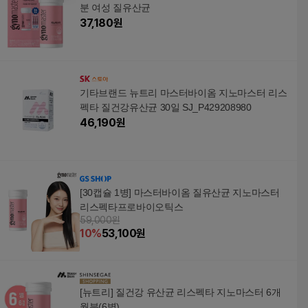
분 여성 질유산균
37,180
원
기타브랜드 뉴트리 마스터바이옴 지노마스터 리스
펙타 질건강유산균 30일 SJ_P429208980
46,190
원
[30캡슐 1병] 마스터바이옴 질유산균 지노마스터
리스펙타프로바이오틱스
59,000원
10
%
53,100
원
[뉴트리] 질건강 유산균 리스펙타 지노마스터 6개
월분(6병)