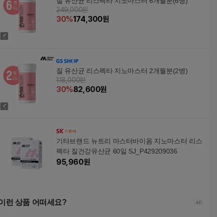
질 유산균 리스펙타 지노마스터 6개월분(6병)
249,000원
30
%
174,300
원
질 유산균 리스펙타 지노마스터 2개월분(2병)
118,000원
30
%
82,600
원
기타브랜드 뉴트리 마스터바이옴 지노마스터 리스
펙타 질건강유산균 60일 SJ_P429209036
95,960
원
이런 상품 어떠세요?