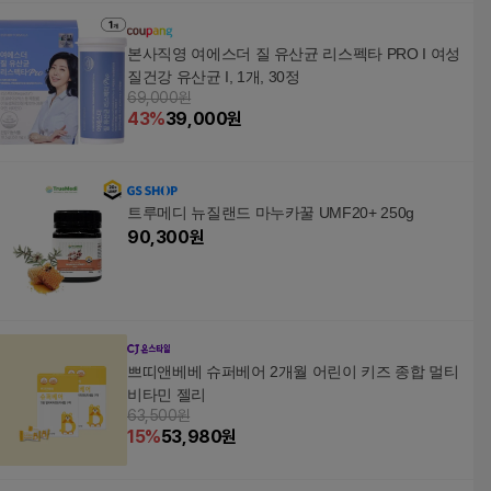
본사직영 여에스더 질 유산균 리스펙타 PRO I 여성
질건강 유산균 I, 1개, 30정
69,000원
43
%
39,000
원
트루메디 뉴질랜드 마누카꿀 UMF20+ 250g
90,300
원
쁘띠앤베베 슈퍼베어 2개월 어린이 키즈 종합 멀티
비타민 젤리
63,500원
15
%
53,980
원