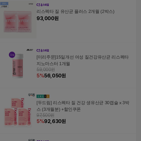
리스펙타 질 유산균 플러스 2개월 (2박스)
93,000
원
[미리주문]15일개선 여성 질건강유산균 리스펙타
지노마스터 1개월
59,000원
5
%
56,050
원
[두드림] 리스펙타 질 건강 생유산균 30캡슐 x 3박
스 (3개월분) +할인쿠폰
97,500원
5
%
92,630
원