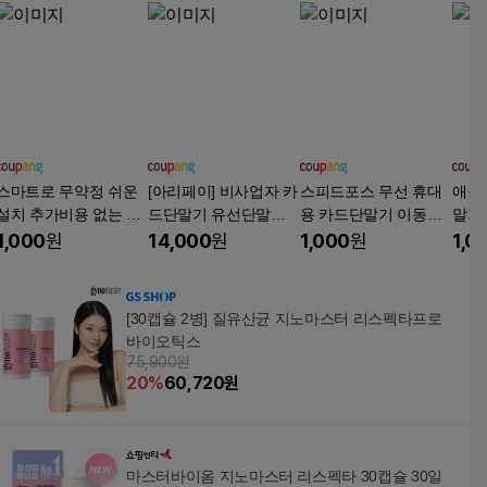
스마트로 무약정 쉬운
[아리페이] 비사업자 카
스피드포스 무선 휴대
애플
설치 추가비용 없는 유
드단말기 유선단말기 L
용 카드단말기 이동식
말기
선 카드단말기 SMT T2
C-7404S 2인치
체크기 결제기, 1개, 기
기 휴
1,000
원
14,000
원
1,000
원
1,0
25, 카드사 가맹 완료,
존 사업자 카드단말기
KMC
1개
[30캡슐 2병] 질유산균 지노마스터 리스펙타프로
바이오틱스
75,900원
20
%
60,720
원
마스터바이옴 지노마스터 리스펙타 30캡슐 30일