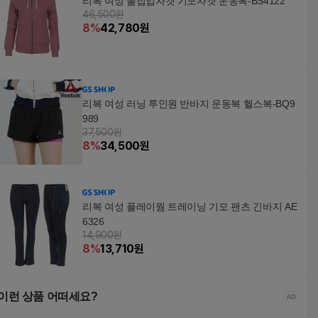
리복 여성 풀집업자켓 기모자켓 운동복-BS4122
46,500원
8
%
42,780
원
리복 여성 러닝 투인원 반바지 운동복 헬스복-BQ9
989
37,500원
8
%
34,500
원
리복 여성 플레이웜 트레이닝 기모 팬츠 긴바지 AE
6326
14,900원
8
%
13,710
원
이런 상품 어떠세요?