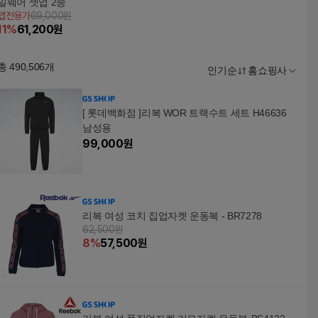
일웨어 셋업 2종
앱전용가
69,000원
11
%
61,200
원
총
490,506
개
인기순
홈쇼핑사
[ 롯데백화점 ]리복 WOR 트랙수트 세트 H46636
남성용
99,000
원
리복 여성 코치 집업자켓 운동복 - BR7278
62,500원
8
%
57,500
원