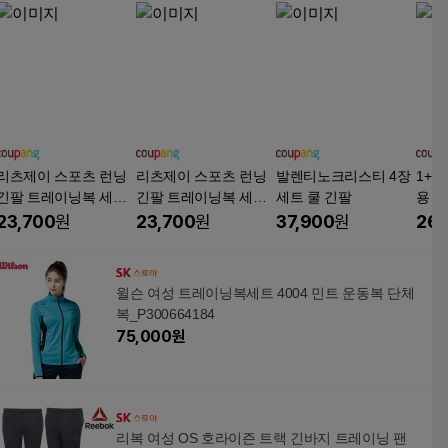
리츠제이 스포츠 런닝
리츠제이 스포츠 런닝
발렌티노크리스티 4장
1+1
긴팔 트레이닝복 세트
긴팔 트레이닝복 세트
세트 쿨 긴팔
용 무
사계절 경량 셋업
사계절 경량 셋업
티셔츠
23,700
원
23,700
원
37,900
원
26,
윌슨 여성 트레이닝복세트 4004 민트 운동복 단체
복_P300664184
75,000
원
리복 여성 OS 호라이즌 트랙 긴바지 트레이닝 팬