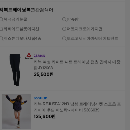
리복트레이닝복
연관검색어
북극곰의눈물
앙쥬팡
라삐아프샬롯에디션
더엣지크로쉐가디건
지스튜디오나시탑4종
보르고세시아아세테이트팬츠
리복 여성 라이트 니트 트레이닝 팬츠 긴바지 매장
판-DJ2668
35,500
원
리복 REJU5FA12N3 남성 트레이닝자켓 스포츠 프
리미어 후드 아노락 - 네이비 5366039
135,600
원