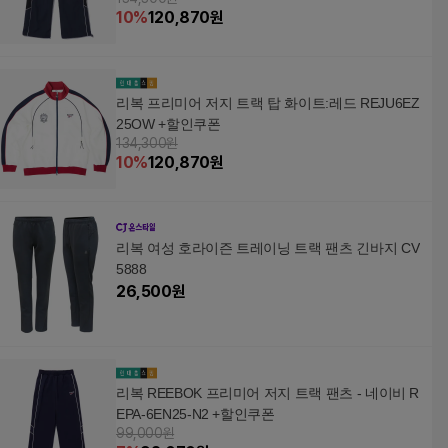
10
%
120,870
원
리복 프리미어 저지 트랙 탑 화이트:레드 REJU6EZ
25OW +할인쿠폰
134,300원
10
%
120,870
원
리복 여성 호라이즌 트레이닝 트랙 팬츠 긴바지 CV
5888
26,500
원
리복 REEBOK 프리미어 저지 트랙 팬츠 - 네이비 R
EPA-6EN25-N2 +할인쿠폰
99,000원