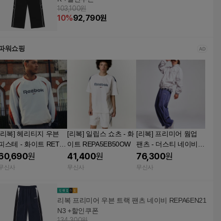
103,100원
10
%
92,790
원
파워쇼핑
[리복] 헤리티지 우븐
[리복] 일립스 쇼츠 - 화
[리복] 프리미어 웜업
피스테 - 화이트 RETS
이트 REPA5EB50OW
팬츠 - 더스티 네이비 R
5EM21OW
EPA5FN12N5
60,690
원
41,400
원
76,300
원
무신사
무신사
무신사
리복 프리미어 우븐 트랙 팬츠 네이비 REPA6EN21
N3 +할인쿠폰
134,300원