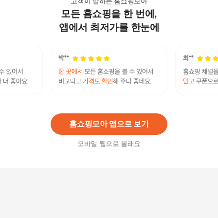
고객이 말하는 홈쇼핑모아
모든 홈쇼핑을 한 번에,
리복 REJU5FA12OW 남성 트레이닝자켓 스포츠
프리미어 후드 아노락 - 5366037
앱에서 최저가를 한눈에
135,600
원
리복 REPA5EN21CG 여성 트레이닝팬츠 스포츠 2
WAY 웜업 팬츠 - 차콜 4800343
90,100
원
홈쇼핑모아 앱으로 보기
모바일 웹으로 볼래요
리복 REPA5FN12N5 여성 트레이닝팬츠 스포츠 프
리미어 웜업 팬츠 - 더스티 네이비 5366008
93,800
원