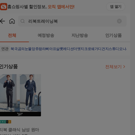
홈쇼핑사별 할인정보,
오직 앱에서만!
앱 열기
쇼핑
리복트레이닝복
검색결과
전체
예정방송
지난방송
인기상품
연관
북극곰의눈물
앙쥬팡
라삐아프샬롯에디션
더엣지크로쉐가디건
지스튜디오나시탑
인기상품
전체보기
리복 클래식 남성 원마