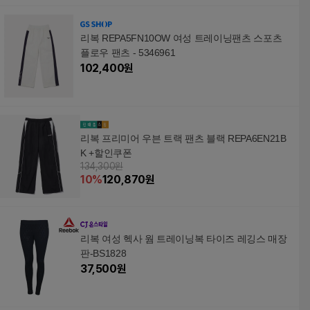
리복 REPA5FN10OW 여성 트레이닝팬츠 스포츠
플로우 팬츠 - 5346961
102,400
원
리복 프리미어 우븐 트랙 팬츠 블랙 REPA6EN21B
K +할인쿠폰
134,300원
10
%
120,870
원
리복 여성 헥사 웜 트레이닝복 타이즈 레깅스 매장
판-BS1828
37,500
원