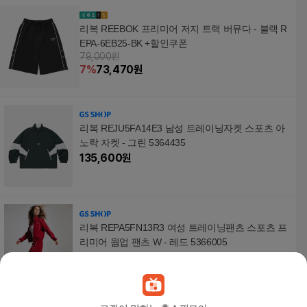
리복 REEBOK 프리미어 저지 트랙 버뮤다 - 블랙 R
EPA-6EB25-BK +할인쿠폰
79,000원
7
%
73,470
원
리복 REJU5FA14E3 남성 트레이닝자켓 스포츠 아
노락 자켓 - 그린 5364435
135,600
원
리복 REPA5FN13R3 여성 트레이닝팬츠 스포츠 프
리미어 웜업 팬츠 W - 레드 5366005
93,800
원