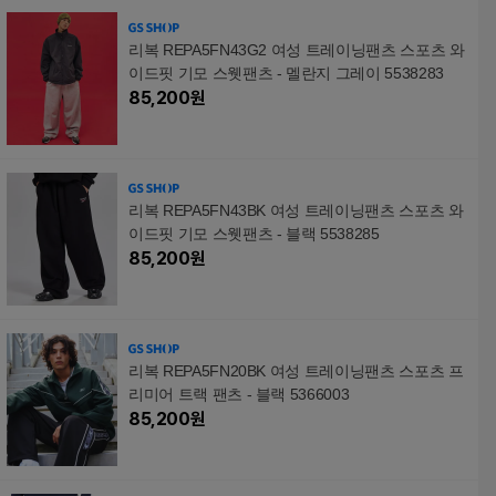
리복 REPA5FN43G2 여성 트레이닝팬츠 스포츠 와
이드핏 기모 스웻팬츠 - 멜란지 그레이 5538283
85,200
원
리복 REPA5FN43BK 여성 트레이닝팬츠 스포츠 와
이드핏 기모 스웻팬츠 - 블랙 5538285
85,200
원
리복 REPA5FN20BK 여성 트레이닝팬츠 스포츠 프
리미어 트랙 팬츠 - 블랙 5366003
85,200
원