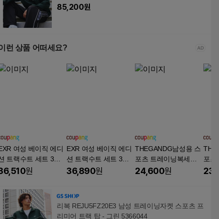
85,200
원
이런 상품 어떠세요?
EXR 여성 베이직 에디
EXR 여성 베이직 에디
THEGANDG남성용 스
THE
션 트랙수트 세트 3종
션 트랙수트 세트 3종
포츠 트레이닝복세트
포츠
택1
택1
등산복 헬스복이
등산
36,510
원
36,890
원
24,600
원
23,
리복 REJU5FZ20E3 남성 트레이닝자켓 스포츠 프
리미어 트랙 탑 - 그린 5366044