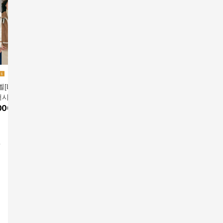
Liobell] FauxFu
로보 싱글버튼 리버시
로보 25FW 리버시블
25F/W 
버시블 라이더 코트
블 롱 무스탕 코트
시어링 무스탕 하프코
링 무스탕
앱전용가
1,390,000원
000
원
1,590,000
원
트
1,390,
7
%
1,290,000
원