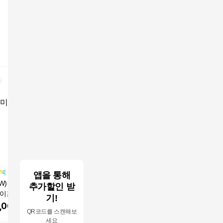
앱을 통해
FW) 울100 리버시
25F/W 리버시블 넥벨
[런칭가 169만원] 25F
로보 25F
추가할인 받
케이프코트
트 더블 하프 무스탕
W 리버시블 싱글 롱 후
후드 숏 
기!
드무스탕
,000
원
1,390,000
원
1,690,000
원
1,190,
QR코드를 스캔해보
세요