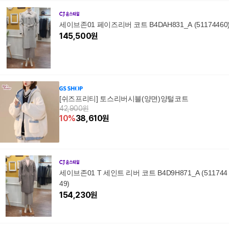
세이브존01 페이즈리버 코트 B4DAH831_A (51174460
145,500
원
[쉬즈프리티] 토스리버시블(양면)양털코트
42,900원
10
%
38,610
원
세이브존01 T 세인트 리버 코트 B4D9H871_A (511744
49)
154,230
원