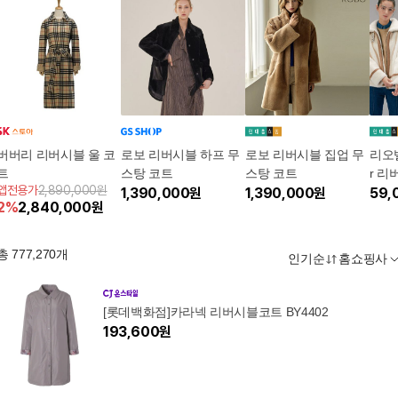
버버리 리버시블 울 코
로보 리버시블 하프 무
로보 리버시블 집업 무
리오벨[
트
스탕 코트
스탕 코트
r 리
앱전용가
2,890,000원
1,390,000
원
1,390,000
원
59,
2
%
2,840,000
원
총
777,270
개
인기순
홈쇼핑사
[롯데백화점]카라넥 리버시블코트 BY4402
193,600
원