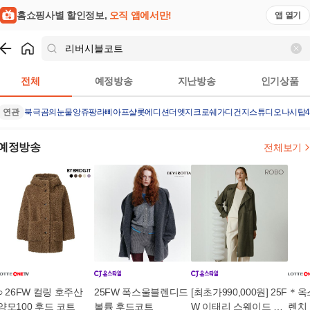
홈쇼핑사별 할인정보,
오직 앱에서만!
앱 열기
쇼핑
리버시블코트
검색결과
전체
예정방송
지난방송
인기상품
연관
북극곰의눈물
앙쥬팡
라삐아프샬롯에디션
더엣지크로쉐가디건
지스튜디오나시탑
예정방송
전체보기
○ 26FW 컬링 호주산
25FW 폭스울블렌디드
[최초가990,000원] 25F
＊옥
양모100 후드 코트
볼륨 후드코트
W 이태리 스웨이드 더
렌치 