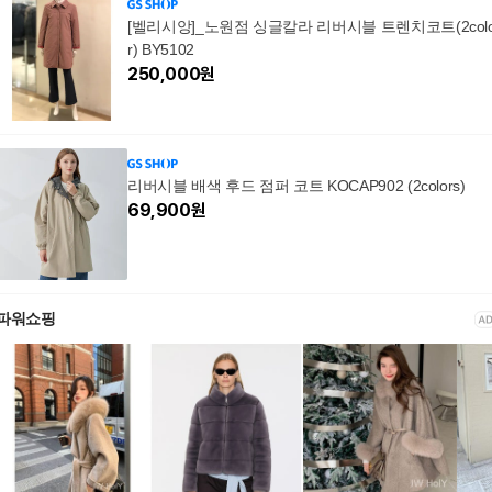
[벨리시앙]_노원점 싱글칼라 리버시블 트렌치코트(2col
r) BY5102
250,000
원
리버시블 배색 후드 점퍼 코트 KOCAP902 (2colors)
69,900
원
파워쇼핑