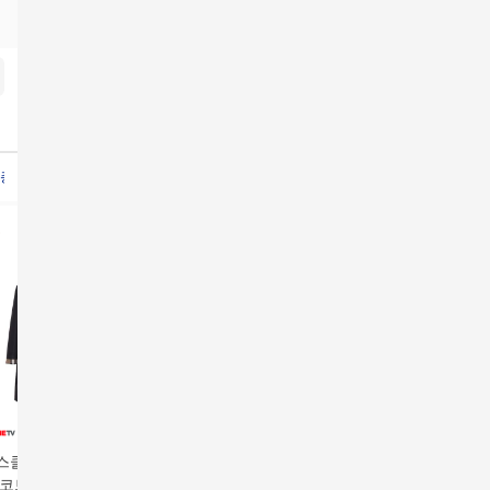
4종
루나코어스롱코트
보르고세시아아세테이트팬츠
지스튜디오탑4종
지스튜디오탑
지스튜
스클로즈 후드 트
쏘울 25FW 핸드메이드
쏘울 25FW 핸드메이드
[역시즌특
코트 (81041851)
알파카 케이프 코트[런
캐시 숄카라 코트[런칭
25FW 