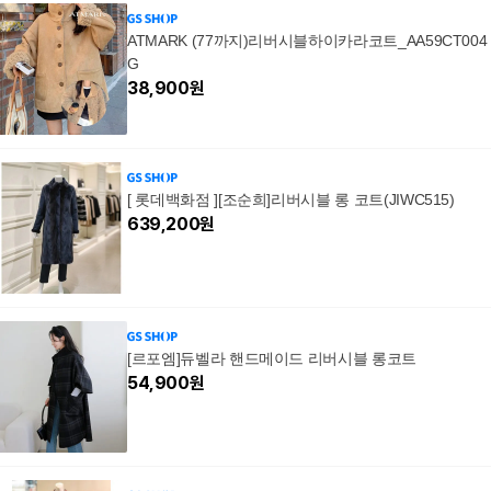
ATMARK (77까지)리버시블하이카라코트_AA59CT004
G
38,900
원
[ 롯데백화점 ][조순희]리버시블 롱 코트(JIWC515)
639,200
원
[르포엠]듀벨라 핸드메이드 리버시블 롱코트
54,900
원