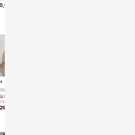
앱전용가
149,900원
앱전용가
149,900원
앱전용가
1
90,000
원
칭 가격239,900원]
가격219,900원]
밍크코트(
10
%
134,910
원
10
%
134,910
원
4
%
1,0
방
가279,000원]25F
[최초가 179,000원]25F
[최초가 259,000원]25F
버버리 후
베일리 알파카 하프
W 컬리 퍼코트
W 카니 헤어리 알파카
코트
용가
139,000원
앱전용가
99,000원
앱전용가
159,000원
하프코트
1,099,
129,270
원
7
%
92,070
원
7
%
147,870
원