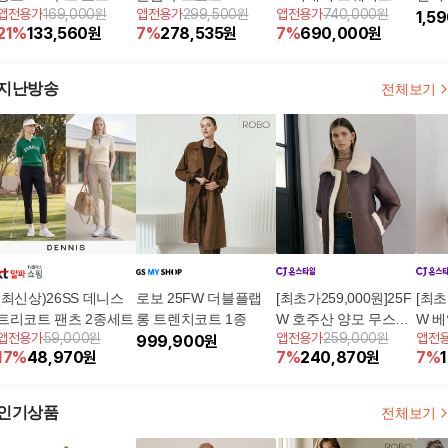
앱전용가
169,000원
앱전용가
299,500원
앱전용가
740,000원
블플랩 롱 트렌치코트
1,5
21
%
133,560
원
7
%
278,535
원
7
%
690,000
원
지난방송
전체보기
(최신상)26SS 데니스
로보 25FW 더블플랩
[최초가259,000원]25F
[최초
트리코트 팬츠 2종세트
롱 트렌치코트 1종
W 호주산 양모 무스탕
W 
앱전용가
59,000원
앱전용가
259,000원
앱전
999,900
원
롱코트
코트
17
%
48,970
원
7
%
240,870
원
7
%
인기상품
전체보기