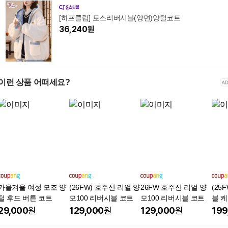
[하프클럽] 토스리버시블(양면)양털코트
36,240
원
이런 상품 어떠세요?
가을겨울 여성 모조 양
(26FW) 호주산 리얼 양
26FW 호주산 리얼 양
(25
털 후드 버튼 코트
모100 리버시블 코트
모100 리버시블 코트
블 
29,000
원
129,000
원
129,000
원
199