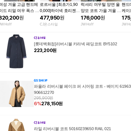
여성 겨울 고급 핸드메
로르서울 [최초가1,90
럭셔리 여우털 양면 울
핸드
이드 리얼 여우 폭스 모
0,000]하이넥 호리젠탈
양모 코트 가을 겨울 벨
케이
피 퍼 후드 양면 캐시미
휘메일 리버시블 밍크
트포함 여성 b2
트 하
320,200
원
477,950
원
176,000
원
175
어 울 무릎 미디 코트
코트_SOJK250102
b2
JW HolY
CJ온스타일
JW HolY
JW H
[롯데백화점]리버시블 카라넥 패딩코트 BY5102
223,200
원
파올라 리버시블 페이크 퍼 시어링 코트 - 베이지 61963
906612270
295,900원
6
%
278,150
원
라일 리버시블 코트 50160239650 RAIL 021