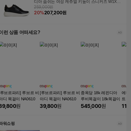
디아 숨쉬는 여성 캐쥬얼 키높이 스니커즈 W1X4A
259,000원
PA1S11 +할인쿠폰
20
%
207,200
원
이런 상품 어떠세요?
[루브르파리] 루브르 비
[루브르파리] 루브르 비
종옥당 18k 레핀디아
에뛰
아디 목걸이 NA0610
아디 목걸이 NA0610
루비목걸이 18k목걸이
트
39,800
원
39,800
원
545,000
원
11,
파워쇼핑