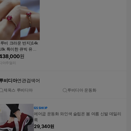
(루비 크라운 반지)14k
18k 특이한 큐빅 유색
오벌 기념일 선물 영롱
438,000
원
한
디아주얼리
루비디아
연관검색어
제옥스 루비디아
루비디아 운동화
에어굽 운동화 와인색 슬립온 봄 여름 신발 데일리
룩
29,340
원