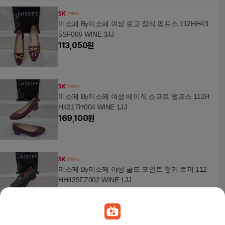
미소페 By미소페 여성 로고 장식 펌프스 112HH43
5SF006 WINE 3JJ
113,050
원
미소페 By미소페 여성 베이직 소프트 펌프스 112H
H431TH004 WINE 1JJ
169,100
원
미소페 By미소페 야성 골드 포인트 청키 로퍼 112
HH439FZ002 WINE 1JJ
178,600
원