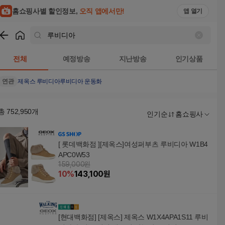
홈쇼핑사별 할인정보,
오직 앱에서만!
앱 열기
쇼핑
루비디아
검색결과
전체
예정방송
지난방송
인기상품
연관
제옥스 루비디아
루비디아 운동화
총
752,950
개
인기순
홈쇼핑사
[ 롯데백화점 ][제옥스]여성퍼부츠 루비디아 W1B4
APC0W53
159,000원
10
%
143,100
원
[현대백화점] [제옥스] 제옥스 W1X4APA1S11 루비