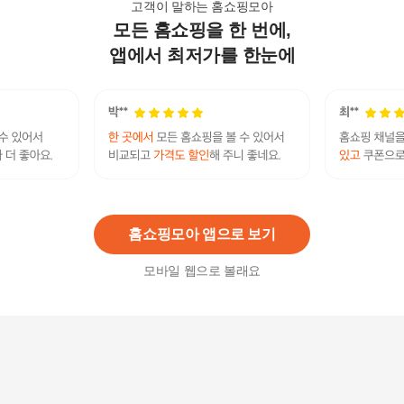
고객이 말하는 홈쇼핑모아
모든 홈쇼핑을 한 번에,
미소페 By미소페 여성 로고 장식 펌프스 112HZ43
5GT006 WINE 1JJ
앱에서 최저가를 한눈에
113,050
원
미소페 By미소페 여성 베이직 소프트 펌프스 1124
31004 WINE GZ5JJ
169,100
원
홈쇼핑모아 앱으로 보기
모바일 웹으로 볼래요
미소페 By미소페 여성 베이직 소프트 펌프스 112H
H431II004 WINE 2JJ
169,100
원