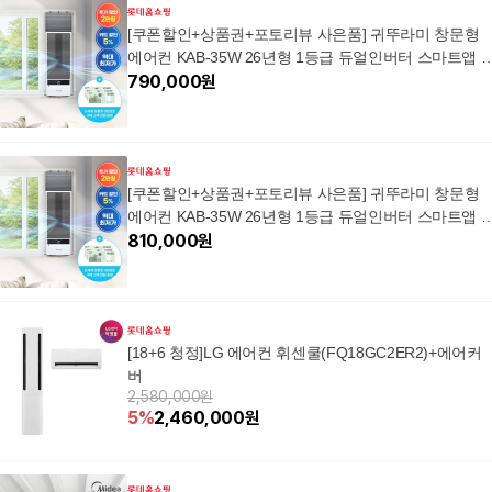
[쿠폰할인+상품권+포토리뷰 사은품] 귀뚜라미 창문형
에어컨 KAB-35W 26년형 1등급 듀얼인버터 스마트앱 
가설치, +연장키트54cm
790,000
원
[쿠폰할인+상품권+포토리뷰 사은품] 귀뚜라미 창문형
에어컨 KAB-35W 26년형 1등급 듀얼인버터 스마트앱 
가설치, +연장키트98cm
810,000
원
[18+6 청정]LG 에어컨 휘센쿨(FQ18GC2ER2)+에어커
버
2,580,000원
5
%
2,460,000
원