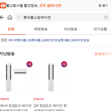
홈쇼핑사별 할인정보,
오직 앱에서만!
앱 열기
쇼핑
롯데홈쇼핑에어컨
검색결과
전체
예정방송
지난방송
인기상품
연관
에어컨
롯데홈쇼핑
롯데홈쇼핑에어컨방송
롯데홈쇼핑에어컨방송
지난방송
전체보기
[18+6 청정]LG 에어컨
[18 청정]LG 에어컨 휘
휘센쿨(FQ18GC2ER2)
센쿨(FQ18GC2ER1)