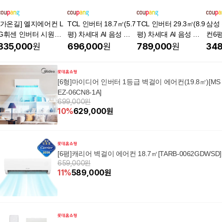
[가온길] 엘지에어컨 L
TCL 인버터 18.7㎡(5.7
TCL 인버터 29.3㎡(8.9
삼성
G휘센 인버터 시원한
평) 차세대 AI 음성 공
평) 차세대 AI 음성 공
컨6
벽걸이에어컨 6평~16
기청정 벽걸이형 에어
기청정 벽걸이형 에어
설치
335,000
원
696,000
원
789,000
원
348
평 원룸형에어컨 /실외
컨 방문설치, TAC-08C
컨 방문설치, TAC-12C
이6
기포함 / 기본설치비별
SD/Q7, 일반배관형
SD/Q7, 일반배관형
도 / 서울,.경기,수도권
[6형]마이디어 인버터 1등급 벽걸이 에어컨(19.8㎡)[MS
설치 / 인버터 / 친절한
EZ-06CN8-1A]
상담/ 빠른설치, [냉방]
699,000원
6평/인버터, 일반배관
10
%
629,000
원
형
[6평]캐리어 벽걸이 에어컨 18.7㎡[TARB-0062GDWSD]
659,000원
11
%
589,000
원