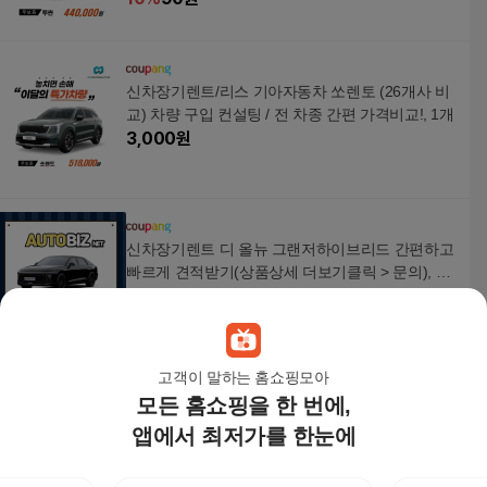
신차장기렌트/리스 기아자동차 쏘렌토 (26개사 비
교) 차량 구입 컨설팅 / 전 차종 간편 가격비교!, 1개
3,000
원
신차장기렌트 디 올뉴 그랜저하이브리드 간편하고
빠르게 견적받기(상품상세 더보기클릭 > 문의), 1
개, 1
581,000
원
고객이 말하는 홈쇼핑모아
모든 홈쇼핑을 한 번에,
셀러허브 1 [XBKH8JO0_48]좋은 품질 현대 아이오
닉 전기차겸용 19년 (17705408)
앱에서 최저가를 한눈에
13,320원
7
%
12,390
원