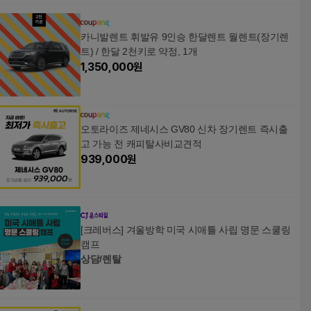
카니발렌트 휘발유 9인승 한달렌트 월렌트(장기렌
트) / 한달 2천키로 약정, 1개
1,350,000
원
오토라이즈 제네시스 GV80 신차 장기렌트 즉시출
고 가능 전 캐피탈사비교견적
939,000
원
[크레버스] 겨울방학 미국 시애틀 사립 명문 스쿨링
캠프
상담/렌탈