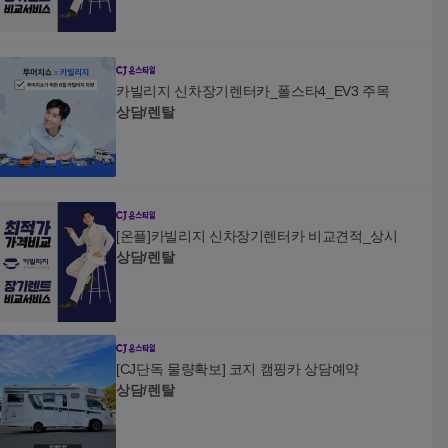
카빌리지 신차장기렌터카_폴스타4_EV3 주목
상담/렌탈
[온플]카빌리지 신차장기렌터카 비교견적_상시
상담/렌탈
[CJ단독 물량확보] 코지 캠핑카 상담예약
상담/렌탈