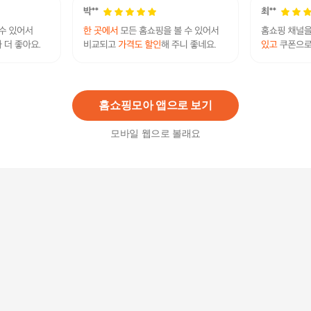
리츠 3종 리츠오리지널3개+리츠 화이트3개+리츠
레몬3개
14,600
원
홈쇼핑모아 앱으로 보기
모바일 웹으로 볼래요
[제천 당일치기] 청풍호반케이블카/약선불고기전
골/능강계곡트레킹/청풍호뷰 카페 - 현대Hmall
112,000원
5
%
106,400
원
[1사1명품] 쎄미시스코 EV-Z
상담/렌탈