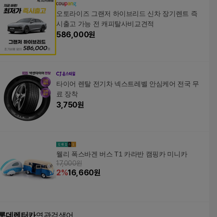
오토라이즈 그랜저 하이브리드 신차 장기렌트 즉
시출고 가능 전 캐피탈사비교견적
586,000
원
타이어 렌탈 전기차 넥스트레벨 안심케어 전국 무
료 장착
3,750
원
웰리 폭스바겐 버스 T1 카라반 캠핑카 미니카
17,000원
2
%
16,660
원
롯데렌터카
연관검색어