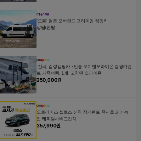
[오플] 월든 오버랜드 프리미엄 캠핑카
상담/렌탈
[전국] 감성캠핑카 7인승 코치맨오라이온 캠핑카렌
트 가족여행, 1개, 코치맨 오라이온
250,000
원
오토라이즈 셀토스 신차 장기렌트 즉시출고 가능
전 캐피탈사비교견적
357,990
원