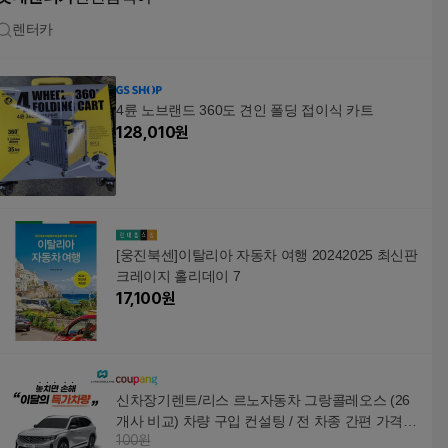
렌터카
4륜 노브랜드 360도 견인 폴딩 접이식 카트
128,010
원
[웅진북센]이탈리아 자동차 여행 20242025 최신판
크레이지 홀리데이 7
17,100
원
신차장기렌트/리스 르노자동차 그랑콜레오스 (26
개사 비교) 차량 구입 컨설팅 / 전 차종 간편 가격비
100원
교!