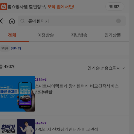
홈쇼핑사별 할인정보,
오직 앱에서만!
앱 열기
쇼핑
롯데렌터카
검색결과
전체
예정방송
지난방송
인기상품
연관
렌터카
총
493
개
인기순
홈쇼핑사
스마트다이렉트카 장기렌터카 비교견적서비스
상담/렌탈
카빌리지 신차장기렌터카 비교견적