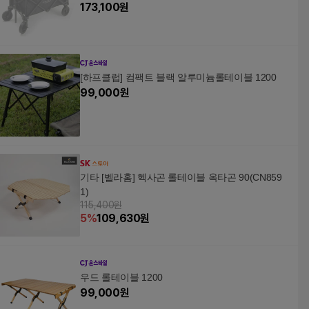
173,100
원
[하프클럽] 컴팩트 블랙 알루미늄롤테이블 1200
99,000
원
기타 [벨라홈] 헥사곤 롤테이블 옥타곤 90(CN859
1)
115,400원
5
%
109,630
원
우드 롤테이블 1200
99,000
원