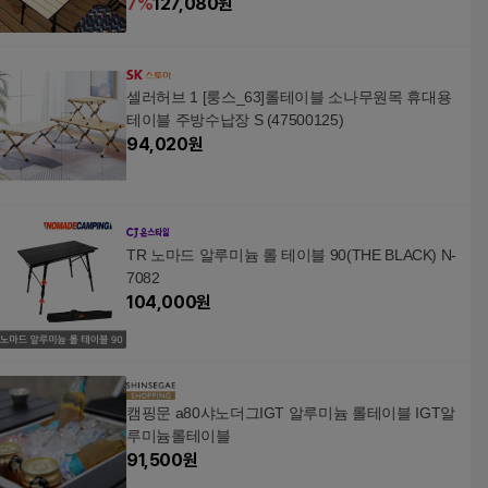
7
%
127,080
원
셀러허브 1 [룽스_63]롤테이블 소나무원목 휴대용
테이블 주방수납장 S (47500125)
94,020
원
TR 노마드 알루미늄 롤 테이블 90(THE BLACK) N-
7082
104,000
원
캠핑문 a80샤노더그IGT 알루미늄 롤테이블 IGT알
루미늄롤테이블
91,500
원