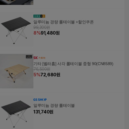
알루미늄 경량 롤테이블 +할인쿠폰
99,300원
8
%
91,480
원
기타 [벨라홈] 사각 롤테이블 중형 90(CN8589)
76,500원
5
%
72,680
원
알루미늄 경량 롤테이블
131,740
원