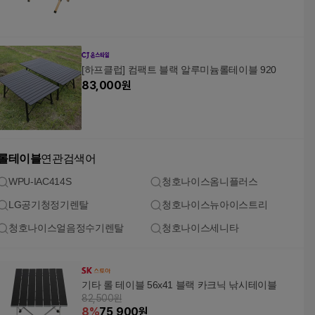
[하프클럽] 컴팩트 블랙 알루미늄롤테이블 920
83,000
원
롤테이블
연관검색어
WPU-IAC414S
청호나이스옴니플러스
LG공기청정기렌탈
청호나이스뉴아이스트리
청호나이스얼음정수기렌탈
청호나이스세니타
기타 롤 테이블 56x41 블랙 카크닉 낚시테이블
82,500원
8
%
75,900
원