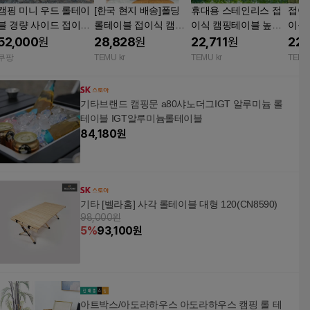
캠핑 미니 우드 롤테이
[한국 현지 배송]폴딩
휴대용 스테인리스 접
접이
블 경량 사이드 접이식
롤테이블 접이식 캠핑
이식 캠핑테이블 높이
이블
백패킹 1개
테이블 초경량 아웃도
조절 경량 롤테이블 컴
철분
52,000
원
28,828
원
22,711
원
22,
어 테이블 3Sizes
팩트 디자인, 휴대 간편
이블
쿠팡
TEMU kr
TEMU kr
TEMU
납 
기타브랜드 캠핑문 a80샤노더그IGT 알루미늄 롤
테이블 IGT알루미늄롤테이블
84,180
원
기타 [벨라홈] 사각 롤테이블 대형 120(CN8590)
98,000원
5
%
93,100
원
아트박스/아도라하우스 아도라하우스 캠핑 롤 테