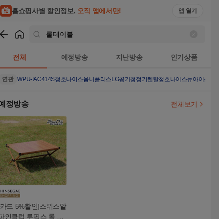
홈쇼핑사별 할인정보,
오직 앱에서만!
앱 열기
쇼핑
롤테이블
검색결과
전체
예정방송
지난방송
인기상품
연관
WPU-IAC414S
청호나이스옴니플러스
LG공기청정기렌탈
청호나이스뉴아이스트
예정방송
전체보기
[카드 5%할인]스위스알
파인클럽 루픽스 롤 테