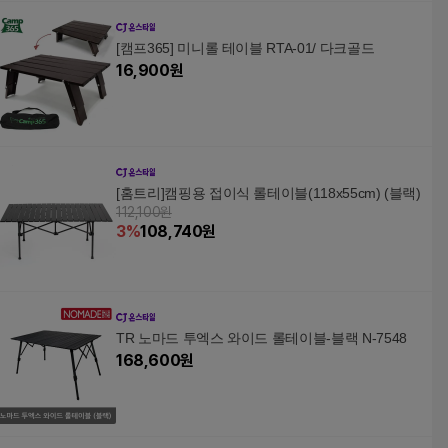
[캠프365] 미니롤 테이블 RTA-01/ 다크골드
16,900
원
[홈트리]캠핑용 접이식 롤테이블(118x55cm) (블랙)
112,100원
3
%
108,740
원
TR 노마드 투엑스 와이드 롤테이블-블랙 N-7548
168,600
원