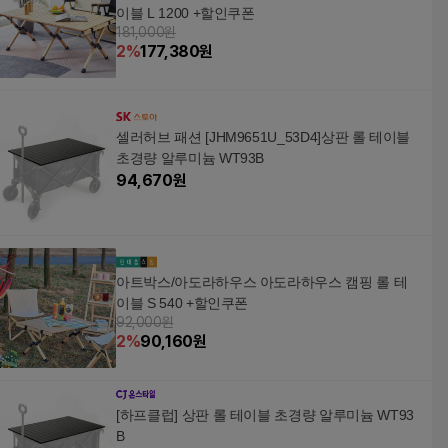
이블 L 1200 +할인쿠폰
181,000원
2
%
177,380
원
셀러허브 패션 [JHM9651U_53D4]상판 롤 테이블
초경량 알루미늄 WT93B
94,670
원
아트박스/아도라하우스 아도라하우스 캠핑 롤 테
이블 S 540 +할인쿠폰
92,000원
2
%
90,160
원
[하프클럽] 상판 롤 테이블 초경량 알루미늄 WT93
B