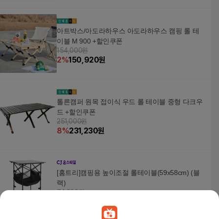
아트박스/아도라하우스 아도라하우스 캠핑 롤 테
이블 M 900 +할인쿠폰
154,000원
2
%
150,920
원
톨른캠퍼 원목 접이식 우드 롤 테이블 중형 다크우
드 +할인쿠폰
251,000원
8
%
231,230
원
[홈트리]캠핑용 높이조절 롤테이블(59x58cm) (블
랙)
74,300원
3
%
72,080
원