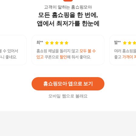
고객이 말하는 홈쇼핑모아
모든 홈쇼핑을 한 번에,
우드 접이식 폴딩 롤 테이블 L 감성캠핑 경량 백패
킹
앱에서 최저가를 한눈에
89,800
원
우드 접이식 폴딩 롤 테이블 S 감성캠핑 경량 백패
킹
69,800
원
홈쇼핑모아 앱으로 보기
모바일 웹으로 볼래요
캠차 감성캠핑 우드 롤테이블 1200
119,000
원