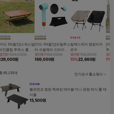
[카드 5%할인]스위스알
[카드 5%할인]슈틸루스
릴렉스체어 캠핑의자
[카
파인클럽 루픽스 롤 테
터 슈럴헤어 드라이어
로우
투도
앱전용가
129,000원
앱전용가
169,000원
앱전용가
26,900원
앱전
이블(ATP-18)
파우치트래블팩
P+
129,000
원
169,000
원
15
%
22,860
원
1
%
7
총
85,135
개
인기순
홈쇼핑사
헬로앤코 캠핑 백패킹 테이블 미니 경량 좌식 롤 테
이블
15,500
원