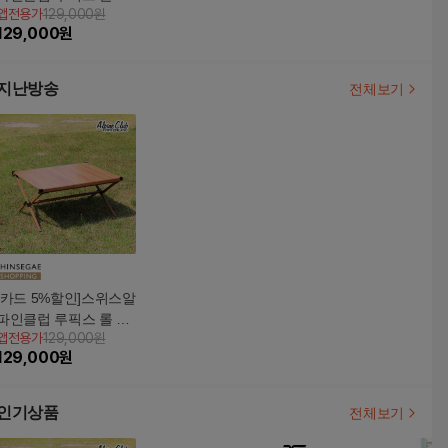
앱전용가
129,000원
이블(ATP-18)
129,000
원
지난방송
전체보기
[카드 5%할인]스위스알
파인클럽 루픽스 롤 테
앱전용가
129,000원
이블(ATP-18)
129,000
원
인기상품
전체보기