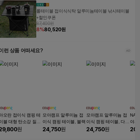
롤테이블 접이식식탁 알루미늄테이블 낚시테이블
+할인쿠폰
87,400원
8
%
80,520
원
이런 상품 어떠세요?
아오란 접이식 캠핑 테
모아캠프 알루미늄 접
모아캠프 알루미늄 접
NAK
이블 대형 탄소강 질감,
이식 캠핑 테이블, 블랙
이식 캠핑 테이블, 다크
야외
블랙
우드
피크
29,800
원
24,750
원
24,750
원
20,
미니,