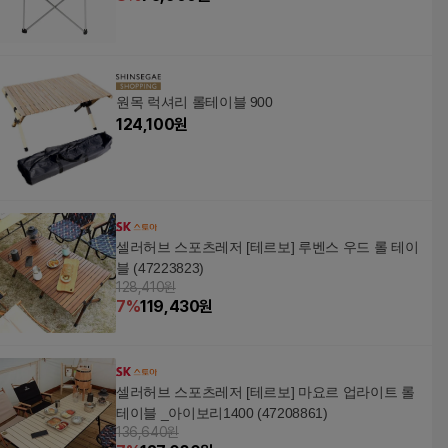
원목 럭셔리 롤테이블 900
124,100
원
셀러허브 스포츠레저 [테르보] 루벤스 우드 롤 테이
블 (47223823)
128,410원
7
%
119,430
원
셀러허브 스포츠레저 [테르보] 마요르 업라이트 롤
테이블 _아이보리1400 (47208861)
136,640원