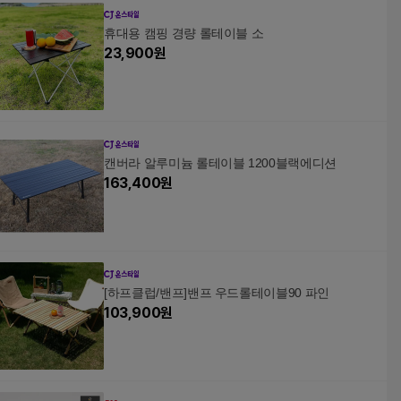
휴대용 캠핑 경량 롤테이블 소
23,900
원
캔버라 알루미늄 롤테이블 1200블랙에디션
163,400
원
[하프클럽/밴프]밴프 우드롤테이블90 파인
103,900
원