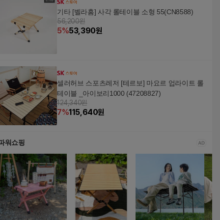
기타 [벨라홈] 사각 롤테이블 소형 55(CN8588)
56,200원
5
%
53,390
원
셀러허브 스포츠레저 [테르보] 마요르 업라이트 롤
테이블 _아이보리1000 (47208827)
124,340원
7
%
115,640
원
파워쇼핑