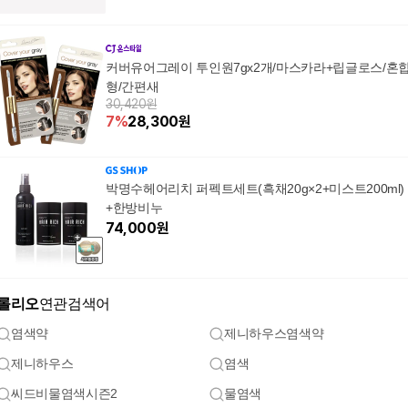
커버유어그레이 투인원7gx2개/마스카라+립글로스/혼
형/간편새
30,420원
7
%
28,300
원
박명수헤어리치 퍼펙트세트(흑채20g×2+미스트200ml)
+한방비누
74,000
원
롤리오
연관검색어
염색약
제니하우스염색약
제니하우스
염색
씨드비물염색시즌2
물염색