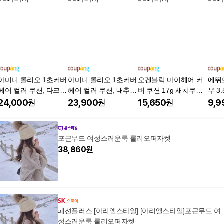
아미니 롤리오 1초커버
아미니 롤리오 1초커버
오겐블릭 마이헤어 커
에뛰
헤어 컬러 쿠션, 다크브
헤어 컬러 쿠션, 내추럴
버 쿠션 17g 새치쿠션
우 3
라운, 2개
브라운, 2개
새치커버 헤어쿠션 흑
개
24,000
원
23,900
원
15,650
원
9,9
채 헤어라인, 1개, 내추
럴브라운
포근무드 여성스러운룩 롤리오퍼자켓
38,860
원
패션플러스 [아리엘스타일] [아리엘스타일]포근무드 여
성스러운룩 롤리오퍼자켓