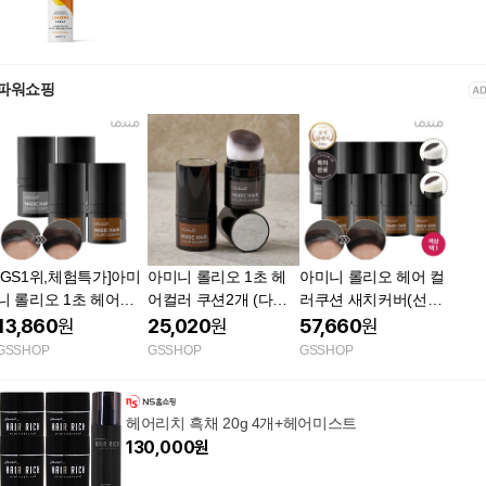
파워쇼핑
[GS1위,체험특가]아미
아미니 롤리오 1초 헤
아미니 롤리오 헤어 컬
니 롤리오 1초 헤어컬
어컬러 쿠션2개 (다크
러쿠션 새치커버(선택)
러 쿠션(다크브라운/내
브라운/내추럴브라운)
×4+본품1개 추가
13,860
원
25,020
원
57,660
원
추럴브라운)
GSSHOP
GSSHOP
GSSHOP
헤어리치 흑채 20g 4개+헤어미스트
130,000
원