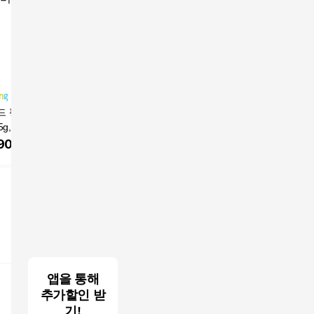
드 팡팡 헤어 섀도
[lemma] 렘마 지갑 접
[파브리치오] 지갑 남성
[파브리치
.5g, 다크브라운, 1
이식 지갑 남성 여성 사
여성 소형 두 접기 미니
갑 남성 
이후 Marisco 마리스코
지갑 작은 정품 가죽 동
얇은 동전
90
원
210,440
원
104,990
원
89,64
푸에블로 소형 지갑 정
전 지갑 (페트로리오)
기 쉬운 
품 가죽 가죽 남성 여성
일류 가죽
인기 세련된 페트로리
다 정품 가
오 (푸에블로)
너 (페트
앱을 통해
추가할인 받
기!