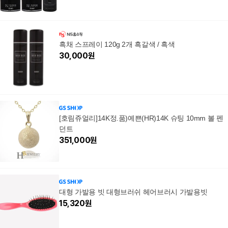
흑채 스프레이 120g 2개 흑갈색 / 흑색
30,000
원
[호림쥬얼리]14K정.품)예쁜(HR)14K 슈팅 10mm 볼 펜
던트
351,000
원
대형 가발용 빗 대형브러쉬 헤어브러시 가발용빗
15,320
원