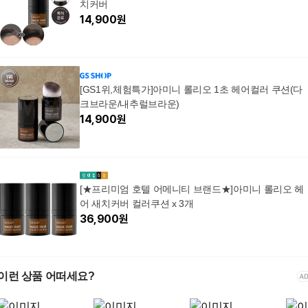
치커버
14,900
원
[GS1위,체험특가]아미니 롤리오 1초 헤어컬러 쿠션(다
크브라운/내추럴브라운)
14,900
원
[★프리미엄 호텔 어메니티 브랜드★]아미니 롤리오 헤
어 새치커버 컬러쿠션 x 3개
36,900
원
이런 상품 어떠세요?