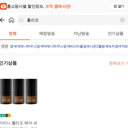
홈쇼핑사별 할인정보,
오직 앱에서만!
앱 열기
쇼핑
롤리오
검색결과
전체
예정방송
지난방송
인기상품
연관
염색약
제니하우스염색약
제니하우스
염색
씨드비물염색시즌2
물염색
새치염색약
인기상품
전체보기
아미니 롤리오 헤어 새