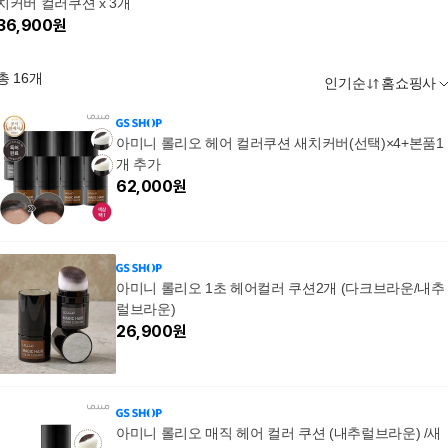
치커버 컬러쿠션 x 3개
36,900
원
총
16
개
인기순
홈쇼핑사
아미니 롤리오 헤어 컬러쿠션 새치커버(선택)×4+본품1
개 추가
62,000
원
아미니 롤리오 1초 헤어컬러 쿠션2개 (다크브라운/내추
럴브라운)
26,900
원
아미니 롤리오 매직 헤어 컬러 쿠션 (내추럴브라운) /새