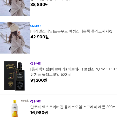
38,860
원
[아리엘스타일]포근무드 여성스러운룩 롤리오퍼자켓
42,900
원
[롯데백화점][바르베라](바르베라) 로렌조PQ No.1 DOP
유기농 올리브오일 500ml
91,200
원
만토바 엑스트라버진 올리브오일 스프레이 레몬 200ml
16,980
원