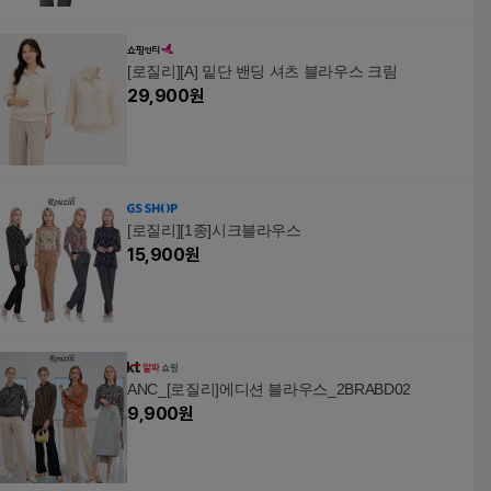
[로질리][A] 밑단 밴딩 셔츠 블라우스 크림
29,900
원
[로질리][1종]시크블라우스
15,900
원
ANC_[로질리]에디션 블라우스_2BRABD02
9,900
원