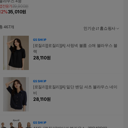
블라우스 4종
앱전용가
39,900원
12
%
35,010
원
총
467
개
인기순
홈쇼핑사
[로질리][로질리][A] 셔링넥 볼륨 소매 블라우스 블
랙
28,110
원
[로질리][로질리][A] 밑단 밴딩 셔츠 블라우스 네이
비
28,110
원