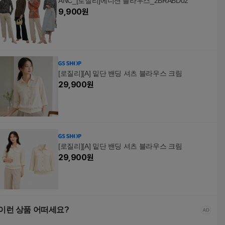
ANC_[로질리]에디션 블라우스_2BRABD02
9,900
원
[로질리][A] 밑단 밴딩 셔츠 블라우스 크림
29,900
원
[로질리][A] 밑단 밴딩 셔츠 블라우스 크림
29,900
원
이런 상품 어떠세요?