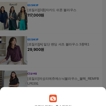
[로질리][3종]자카드 쉬폰 블라우스
117,000
원
[로질리][A] 밑단 밴딩 셔츠 블라우스 3종택1
29,900
원
[로질리]여성리에쥬에스닉블라우스_블랙_REMFB
LP0391
15,890
원