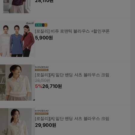
28,110
원
[로질리] 비쥬 로맨틱 블라우스 +할인쿠폰
5,900
원
[로질리][A] 밑단 밴딩 셔츠 블라우스 크림
28,110원
5
%
26,710
원
[로질리][A] 밑단 밴딩 셔츠 블라우스 크림
29,900
원