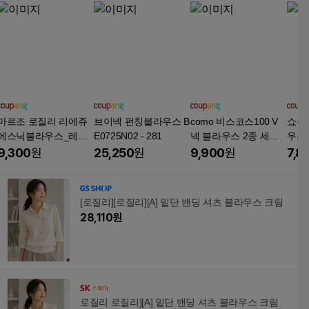
마르조 로질리 리에쥬
브이넥 펀칭블라우스 B
como 비스코스100 V
쇼룸
에스닉블라우스_레드_
E0725N02 - 281
넥 블라우스 2종 세트
우스
REMFBLP0311
(1+1)
9,300
원
25,250
원
9,900
원
7,8
[로질리][로질리][A] 밑단 밴딩 셔츠 블라우스 크림
28,110
원
로질리 로질리][A] 밑단 밴딩 셔츠 블라우스 크림