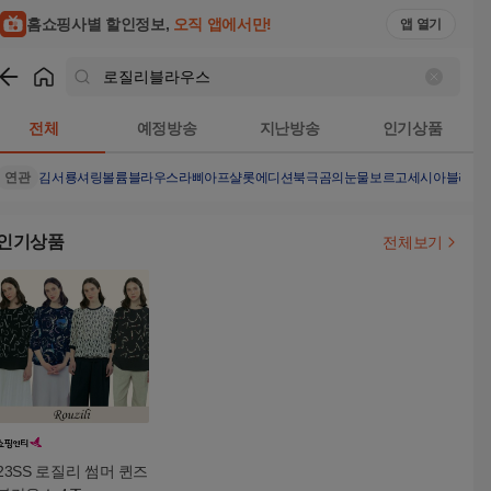
홈쇼핑사별 할인정보,
오직 앱에서만!
앱 열기
쇼핑
로질리블라우스
검색결과
전체
예정방송
지난방송
인기상품
연관
김서룡셔링볼륨블라우스
라삐아프샬롯에디션
북극곰의눈물
보르고세시아블라우
인기상품
전체보기
23SS 로질리 썸머 퀸즈