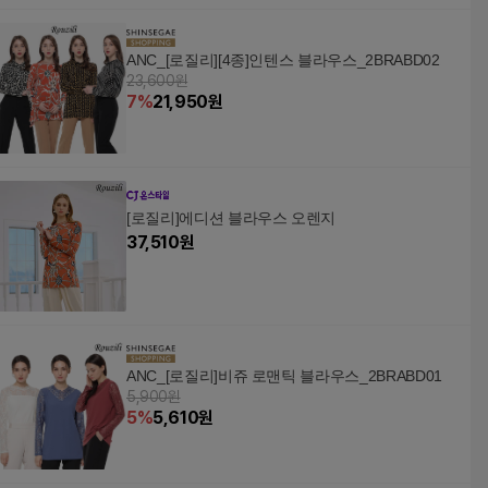
ANC_[로질리][4종]인텐스 블라우스_2BRABD02
23,600원
7
%
21,950
원
[로질리]에디션 블라우스 오렌지
37,510
원
ANC_[로질리]비쥬 로맨틱 블라우스_2BRABD01
5,900원
5
%
5,610
원