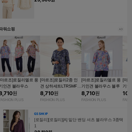
파워쇼핑
[마르조]로질리엘르 풍
[마르조]로질리2종 인
[마르조]로질리엘르 풍
[마
기인견 블라우스
견 상하세트LTRSMF0
기인견 블라우스 블루
기인
2
우스
8,710
원
8,710
원
8,710
원
10,
FASHION PLUS
FASHION PLUS
FASHION PLUS
FASH
[로질리][로질리][A] 밑단 밴딩 셔츠 블라우스 3종택
1