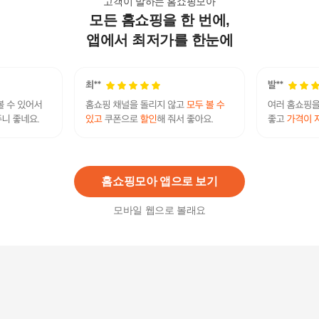
고객이 말하는 홈쇼핑모아
모든 홈쇼핑을 한 번에,
[로질리]비쥬 로맨틱 블라우스
5,550
원
앱에서 최저가를 한눈에
[로질리][로질리][A] 셔링넥 볼륨 소매 블라우스 3종
택1
28,110
원
홈쇼핑모아 앱으로 보기
모바일 웹으로 볼래요
[로질리][1종]소프트 실루엣 티블라우스_블랙
49,000원
85
%
7,500
원