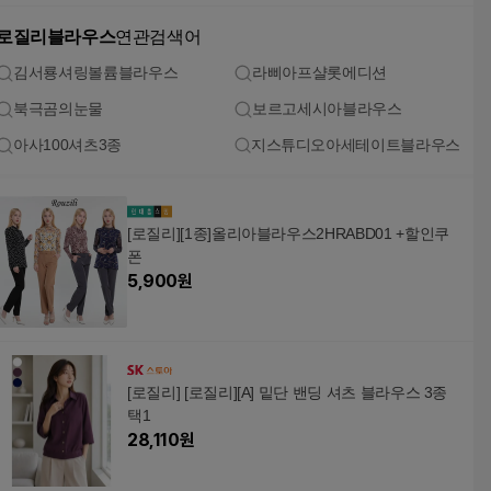
로질리블라우스
연관검색어
김서룡셔링볼륨블라우스
라삐아프샬롯에디션
북극곰의눈물
보르고세시아블라우스
아사100셔츠3종
지스튜디오아세테이트블라우스
[로질리][1종]올리아블라우스2HRABD01 +할인쿠
폰
5,900
원
[로질리] [로질리][A] 밑단 밴딩 셔츠 블라우스 3종
택1
28,110
원