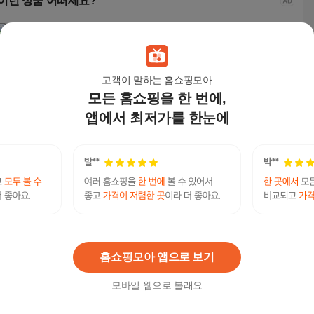
이런 상품 어떠세요?
고객이 말하는 홈쇼핑모아
모든 홈쇼핑을 한 번에,
앱에서 최저가를 한눈에
이유짱투 책제본기 학
코라미 원형천공 와이
무만 셀프 제본 세트 30
미래
원교재제본
어링 제본기 KWB-W20
공 바인더링, 링10개 +
제본 
C + 투명사선 20p + 종
커버20개
링 링
120,700
원
122,000
원
18,900
원
18,
이표지 20p + 와이어링
0개,
탈착기 세트, 140매
m
로얄 최신주소 주소요 사이트주소 찾기 도메인 주
연관검색어
소 링크 찾기 Minky.top
주소요
주소
홈쇼핑모아 앱으로 보기
모바일 웹으로 볼래요