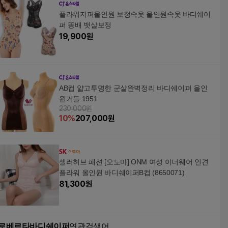
플라워지퍼올인원 보정속옷 올인원속옷 바디쉐이
퍼 똥배 뱃살보정
19,900
원
AB컵 얇고투명한 군살완벽정리 바디쉐이퍼 올인
원거들 1951
230,000원
10
%
207,000
원
셀러허브 패션 [오노마] ONM 여성 이너웨어 인견
플라워 올인원 바디쉐이퍼B컵 (8650071)
81,300
원
로베르타바디쉐이퍼
연관검색어