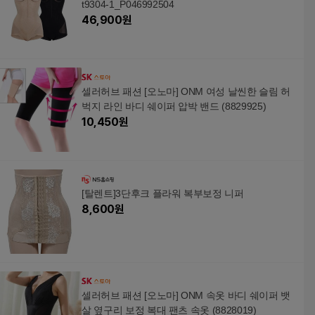
t9304-1_P046992504
46,900
원
셀러허브 패션 [오노마] ONM 여성 날씬한 슬림 허
벅지 라인 바디 쉐이퍼 압박 밴드 (8829925)
10,450
원
[탈렌트]3단후크 플라워 복부보정 니퍼
8,600
원
셀러허브 패션 [오노마] ONM 속옷 바디 쉐이퍼 뱃
살 옆구리 보정 복대 팬츠 속옷 (8828019)