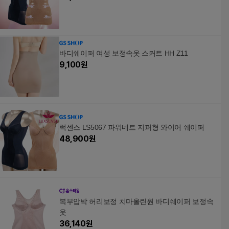
바디쉐이퍼 여성 보정속옷 스커트 HH Z11
9,100
원
럭센스 LS5067 파워네트 지퍼형 와이어 쉐이퍼
48,900
원
복부압박 허리보정 치마올린원 바디쉐이퍼 보정속
옷
36,140
원