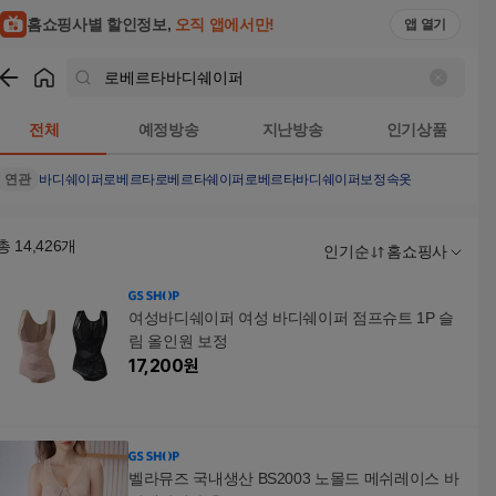
홈쇼핑사별 할인정보,
오직 앱에서만!
앱 열기
쇼핑
로베르타바디쉐이퍼
검색결과
전체
예정방송
지난방송
인기상품
연관
바디쉐이퍼
로베르타
로베르타쉐이퍼
로베르타바디쉐이퍼보정속옷
총
14,426
개
인기순
홈쇼핑사
여성바디쉐이퍼 여성 바디쉐이퍼 점프슈트 1P 슬
림 올인원 보정
17,200
원
벨라뮤즈 국내생산 BS2003 노몰드 메쉬레이스 바