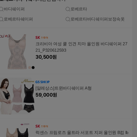
바디쉐이퍼
로베르타
로베르타쉐이퍼
로베르타바디쉐이퍼보정속옷
크리비아 여성 쿨 인견 치마 올인원 바디쉐이퍼 27
21_P320612593
30,500
원
[알레상스]트윈바디쉐이퍼 A형
59,000
원
럭센스 프림로즈 울트라 서포트 지퍼 올인원 B컵 lb