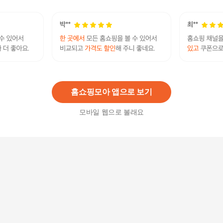
11,900
원
셀러허브 패션 빅사이즈사랑해요 C919L103 복부
보정라인거들 DM
9,570
원
홈쇼핑모아 앱으로 보기
모바일 웹으로 볼래요
럭센스 이중파워넷 보정 지퍼형 올인원 B컵 lbt600
2
46,900
원
[럭센스] 체형 보정 기능성 치마형 바디슈트B컵
31,800
원