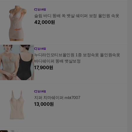
슬림 바디 똥배 쏙 뱃살 쉐이퍼 보정 올인원 속옷
42,000
원
누디라인모티브올인원 1종 보정속옷 올인원속옷
바디쉐이퍼 똥배 뱃살보정
17,900
원
지퍼 치마쉐이퍼 mbt7007
13,000
원