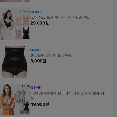
[알레상스]트윈바디쉐이퍼 4종 중 택1
29,000
원
뱃살포텐 올인원 보정속옷
8,900
원
[피트인] 4종세트 실크터치 메쉬 소프트 란쥬 쉐이
퍼
49,900
원