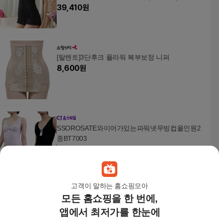
39,410
원
[탈렌트]3단후크 플라워 복부보정 니퍼
8,600
원
SSOROSATE와이어가있는파워넷무빙컵올인원2
종BT7003
67,900
원
고객이 말하는 홈쇼핑모아
모든 홈쇼핑을 한 번에,
뱃살보정 여자보정속옷 신축성 좋은 레이스 사각
거들 쉐이퍼
앱에서 최저가를 한눈에