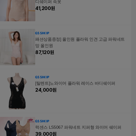
디쉐이퍼 속옷
41,200
원
패션상품증정] 올인원 플라워 인견 고급 파워네트
망 올인원
87,120
원
[탈렌트]노와이어 플라워 레이스 바디쉐이퍼
24,000
원
럭센스 LS5067 파워네트 지퍼형 와이어 쉐이퍼
39,000
원