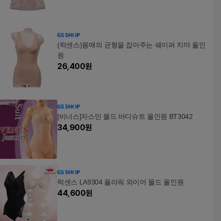
(럭센스)몸매의 균형을 잡아주는 쉐이퍼 치마 올인
원
26,400
원
[비너스]자스민 몰드 바디슈트 올인원 BT3042
34,900
원
럭센스 LA9304 플라워 와이어 몰드 올인원
44,600
원