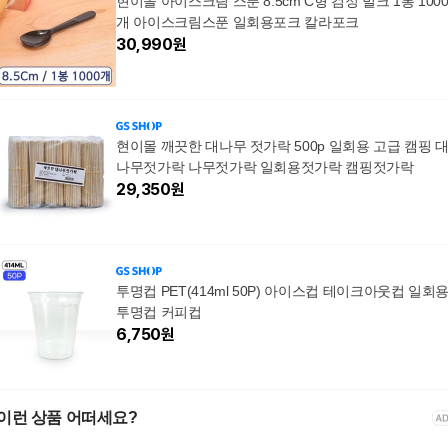
현이몰 아이스크림 스푼 8.5cm C형 검정 벌크 1봉 100
개 아이스크림스푼 일회용포크 칼라포크
30,990
원
현이몰 깨끗한 대나무 젓가락 500p 일회용 고급 캠핑 
나무젓가락 나무젓가락 일회용젓가락 캠핑젓가락
29,350
원
투명컵 PET(414ml 50P) 아이스컵 테이크아웃컵 일회
투명컵 커피컵
6,750
원
이런 상품 어떠세요?