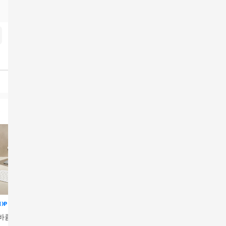
바큠 제올 트레이
아티잔 엠보 배수구커
포트메리온 스카터 쟁
까사맘 항