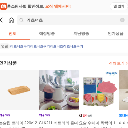
홈쇼핑사별 할인정보,
오직 앱에서만!
앱 열기
쇼핑
레츠너츠
검색결과
전체
예정방송
지난방송
인기상품
연관
레츠너츠쿠키
레츠너츠쿠키
레츠너츠레츠너츠
쿠키
인기상품
전체보기
논슬립 트레이 220x12
CLK211 커트러리 홀더
요술 수세미 싹싹이 1
아이