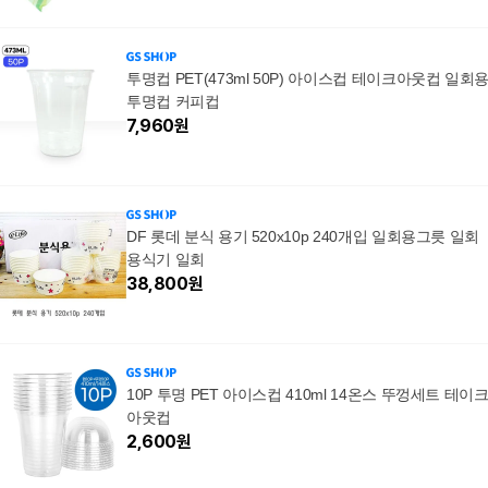
투명컵 PET(473ml 50P) 아이스컵 테이크아웃컵 일회
투명컵 커피컵
7,960
원
DF 롯데 분식 용기 520x10p 240개입 일회용그릇 일회
용식기 일회
38,800
원
10P 투명 PET 아이스컵 410ml 14온스 뚜껑세트 테이
아웃컵
2,600
원