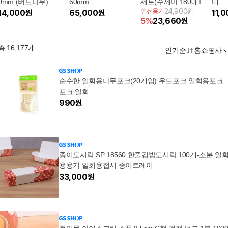
0mm (버드나무)
60mm
세트(수세미 180매+항
대
앱전용가
24,900원
14,000
원
65,000
원
균행주 3매)
11,
5
%
23,660
원
총
16,177
개
인기순
홈쇼핑사
순수한 일회용나무포크(20개입) 우드포크 일회용포크
포크 일회
990
원
종이도시락 SP 18560 한줄김밥도시락 100개-소분 일
용용기 일회용접시 종이트레이
33,000
원