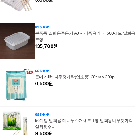
본죽통 일회용죽용기 AJ 사각죽용기 대 500세트 일회
포장
135,700
원
롯데 e-life 나무젓가락(업소용) 20cm x 200p
6,500
원
50개입 일회용 대나무수저세트 1봉 일회용나무젓가락
일회용수저
9,500
원