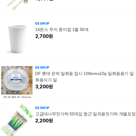
16온스 무지 종이컵 1줄 50개
2,700
원
DF 롯데 은박 일회용 접시 100mmx10p 일회용용기 일
회용식기 일
3,200
원
고급대나무젓가락 50개입 둥근 일외용젓가락 개별포장
2,200
원