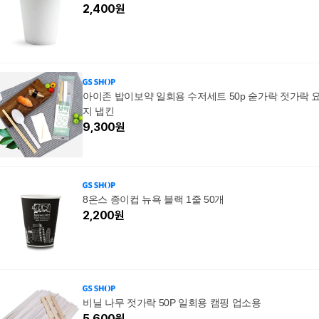
2,400
원
아이존 밥이보약 일회용 수저세트 50p 숟가락 젓가락 
지 냅킨
9,300
원
8온스 종이컵 뉴욕 블랙 1줄 50개
2,200
원
비닐 나무 젓가락 50P 일회용 캠핑 업소용
5,600
원