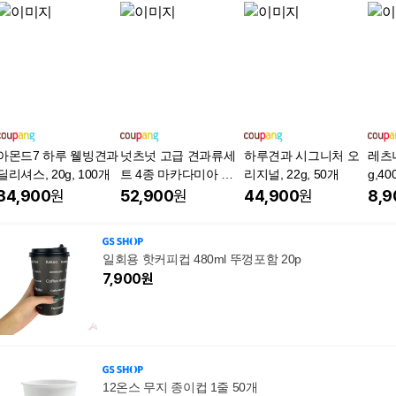
아몬드7 하루 웰빙견과
넛츠넛 고급 견과류세
하루견과 시그니처 오
레츠
딜리셔스, 20g, 100개
트 4종 마카다미아 딜
리지널, 22g, 50개
g,40
라이트 A세트(마카다미
34,900
원
52,900
원
44,900
원
8,9
아 호두 구운캐슈넛 아
몬드), 1세트
일회용 핫커피컵 480ml 뚜껑포함 20p
7,900
원
12온스 무지 종이컵 1줄 50개