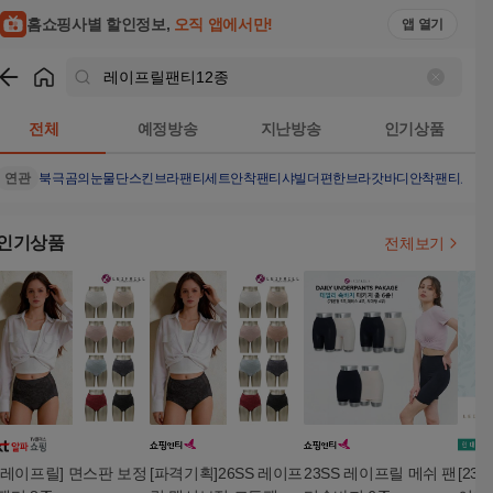
홈쇼핑사별 할인정보,
오직 앱에서만!
앱 열기
쇼핑
레이프릴팬티12종
검색결과
전체
예정방송
지난방송
인기상품
연관
북극곰의눈물
단스킨브라팬티세트
안착팬티
샤빌더편한브라
갓바디안착팬티
요술
인기상품
전체보기
[레이프릴] 면스판 보정
[파격기획]26SS 레이프
23SS 레이프릴 메쉬 팬
[23