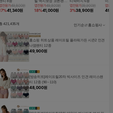
팬티 8종
릴 맥시보정 코튼팬티
티속바지 6종
이프
앱전용가
49,800원
앱전용가
49,800원
앱전용가
39,900원
앱전
8종
견나
17
%
41,340
원
18
%
41,000
원
3
%
38,900
원
49,
컬렉
총
421,435
개
인기순
홈쇼핑사
홈쇼핑 히트상품 레이프릴 플라워가든 시즌2 인견
나염팬티 12종
49,900
원
[방송히트]레이프릴20차 빅사이즈 인견 레이스팬
티 12종 (90∼110)
48,000
원