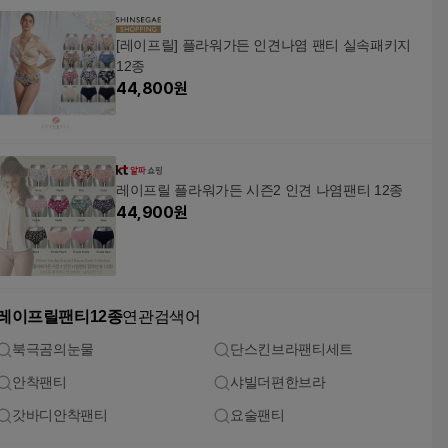
[레이프릴] 플라워가든 인견나염 팬티 실속패키지
12종
44,800
원
레이프릴 플라워가든 시즌2 인견 나염팬티 12종
44,900
원
레이프릴팬티12종
연관검색어
북극곰의눈물
단스킨브라팬티세트
안착팬티
샤빌더편한브라
갓바디안착팬티
요술팬티