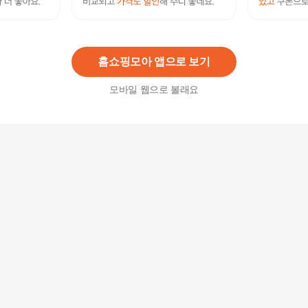
[방송히트]레이프릴18차 데일리 빅사이즈 여성 인
견 노라인 레이스팬티 12종 (90∼110)
39,900
원
홈쇼핑모아 앱으로 보기
모바일 웹으로 볼래요
[하프클럽/레이프릴]플라워가든 인견나염 팬티 실
속패키지 12종
44,800
원
(레이프릴) 단스킨 부드러운 고탄력 퓨징 팬티 패
키지 8종
49,900원
3
%
48,410
원
[하프클럽/레이프릴]부드러운 고탄력 퓨징 팬티 패