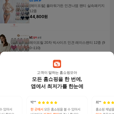
[레이프릴] 플라워가든 인견나염 팬티 실속패키지
12종
44,800
원
레이프릴 20차 빅사이즈 인견 레이스팬티 12종 (9
0~110)
48,000
원
고객이 말하는 홈쇼핑모아
모든 홈쇼핑을 한 번에,
레이프릴 레이프릴] 레이프릴 모달 보정 팬티 패키
지 총 8종
앱에서 최저가를 한눈에
49,410
원