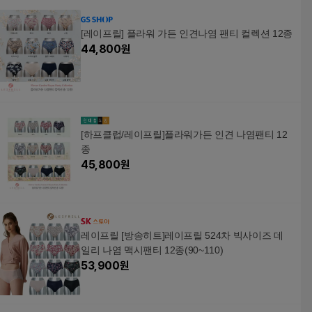
[레이프릴] 플라워 가든 인견나염 팬티 컬렉션 12종
44,800
원
[하프클럽/레이프릴]플라워가든 인견 나염팬티 12
종
45,800
원
레이프릴 [방송히트]레이프릴 524차 빅사이즈 데
일리 나염 맥시팬티 12종(90~110)
53,900
원