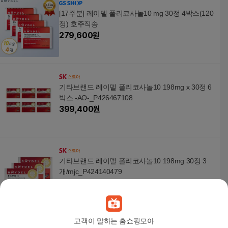
[17주분] 레이델 폴리코사놀10 mg 30정 4박스(120
정) 호주직송
279,600
원
기타브랜드 레이델 폴리코사놀10 198mg x 30정 6
박스 -AO-_P426467108
399,400
원
기타브랜드 레이델 폴리코사놀10 198mg 30정 3
개/mjc_P424140479
177,990
원
고객이 말하는 홈쇼핑모아