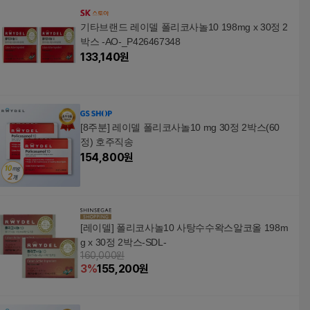
기타브랜드 레이델 폴리코사놀10 198mg x 30정 2
박스 -AO-_P426467348
133,140
원
[8주분] 레이델 폴리코사놀10 mg 30정 2박스(60
정) 호주직송
154,800
원
[레이델] 폴리코사놀10 사탕수수왁스알코올 198m
g x 30정 2박스-SDL-
160,000원
3
%
155,200
원