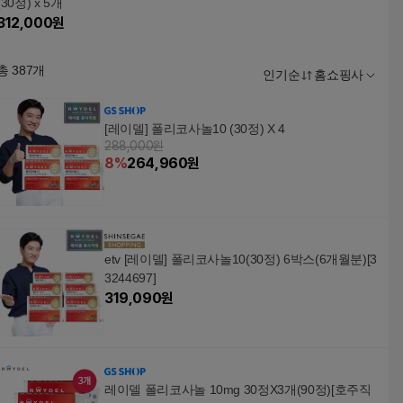
(30정) x 5개
312,000
원
총
387
개
인기순
홈쇼핑사
[레이델] 폴리코사놀10 (30정) X 4
288,000원
8
%
264,960
원
etv [레이델] 폴리코사놀10(30정) 6박스(6개월분)[3
3244697]
319,090
원
레이델 폴리코사놀 10mg 30정X3개(90정)[호주직