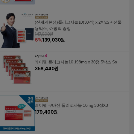
(신세계본점)폴리코사놀10(30정) x 2박스 + 선물
용박스, 쇼핑백 증정
147,900원
6
%
139,030
원
레이델 폴리코사놀10 198mg x 30정 5박스 Ss
358,440
원
레이델 쿠바산 폴리코사놀 10mg 30정X3
179,400
원