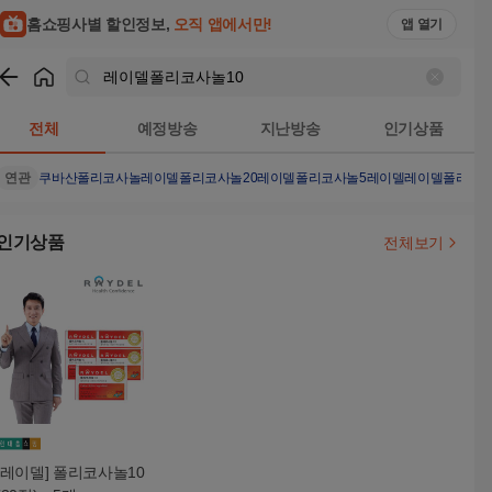
홈쇼핑사별 할인정보,
오직 앱에서만!
앱 열기
쇼핑
레이델폴리코사놀10
검색결과
전체
예정방송
지난방송
인기상품
연관
쿠바산폴리코사놀
레이델폴리코사놀20
레이델폴리코사놀5
레이델
레이델폴리코
인기상품
전체보기
[레이델] 폴리코사놀10