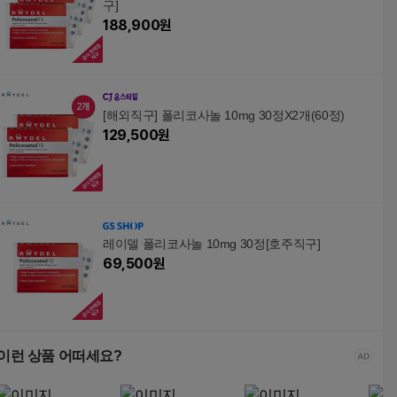
구]
188,900
원
[해외직구] 폴리코사놀 10mg 30정X2개(60정)
129,500
원
레이델 폴리코사놀 10mg 30정[호주직구]
69,500
원
이런 상품 어떠세요?