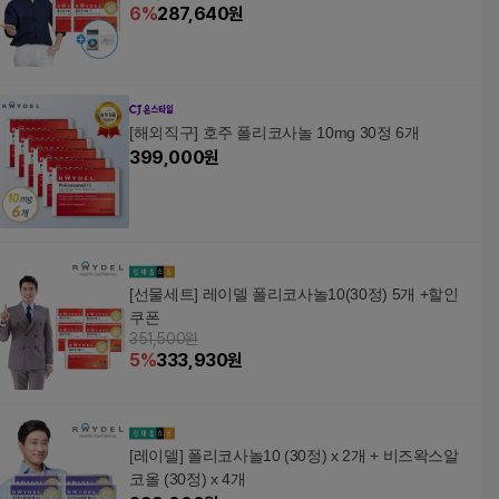
6
%
287,640
원
[해외직구] 호주 폴리코사놀 10mg 30정 6개
399,000
원
[선물세트] 레이델 폴리코사놀10(30정) 5개 +할인
쿠폰
351,500원
5
%
333,930
원
[레이델] 폴리코사놀10 (30정) x 2개 + 비즈왁스알
코올 (30정) x 4개