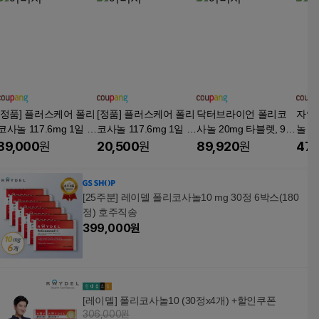
[정품] 플러스케어 폴리
[정품] 플러스케어 폴리
닥터브라이언 폴리코
자연
코사놀 117.6mg 1일 식
코사놀 117.6mg 1일 식
사놀 20mg 타블렛, 90
놀 20
약청 인증 해썹, 2개, 6
약청 인증 해썹, 1개, 6
정, 6개
39,000
원
20,500
원
89,920
원
47,
0정
0정
[25주분] 레이델 폴리코사놀10 mg 30정 6박스(180
정) 호주직송
399,000
원
[레이델] 폴리코사놀10 (30정x4개) +할인쿠폰
306,000원