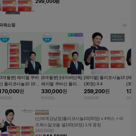
299,000
원
파워쇼핑
[3개월분] 레이델 쿠바
[6개월분] [네이버단독]
[레이델] 폴리코사놀10
[레이
산 폴리코사놀10 198m
레이델 쿠바산 폴리코
(30정) X 4
(30
g 30정, 3개
사놀10 198mg 180정,
170,000
원
330,000
원
259,200
원
135
1개
RAYDEL
RAYDEL
GSSHOP
GSS
(신세계강남점)폴리코사놀10(30정) x 4박스 + 비
즈왁스알코올 셀100(10정) 1개 증정
260,100원