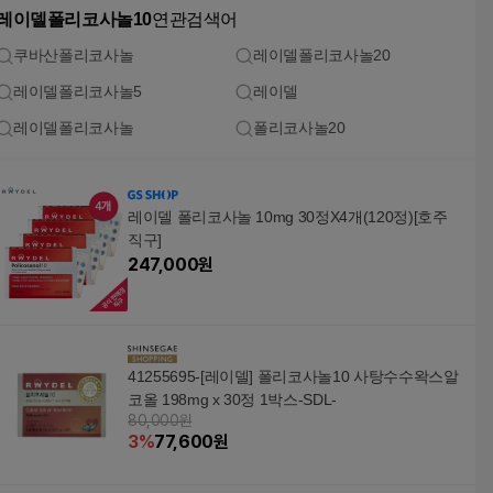
레이델폴리코사놀10
연관검색어
쿠바산폴리코사놀
레이델폴리코사놀20
레이델폴리코사놀5
레이델
레이델폴리코사놀
폴리코사놀20
레이델 폴리코사놀 10mg 30정X4개(120정)[호주
직구]
247,000
원
41255695-[레이델] 폴리코사놀10 사탕수수왁스알
코올 198mg x 30정 1박스-SDL-
80,000원
3
%
77,600
원