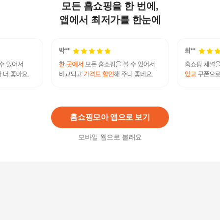
모든 홈쇼핑을 한 번에,
레이델 호주 폴리코사놀 10mg 30정
69,900
원
앱에서 최저가를 한눈에
[레이델] 폴리코사놀10 사탕수수왁스알코올 198m
g x 30정 4박스-SDL-
320,000원
3
%
310,400
원
홈쇼핑모아 앱으로 보기
모바일 웹으로 볼래요
레이델 폴리코사놀 10mg 30정 1팩 X6개
358,800
원