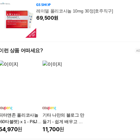
레이델 폴리코사놀 10mg 30정[호주직구]
69,500
원
이런 상품 어떠세요?
피터앤존 폴리코사놀
기타 나만의 블로그 만
(60타블렛) x 1 - P&J P
들기 - 쉽게 배우고 생
olicosanol 33.4mg
활에 바로 쓰는 능력향
54,970
원
11,700
원
상 시즌 4