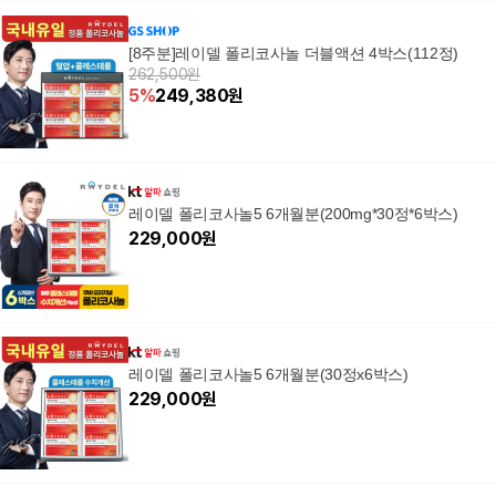
[8주분]레이델 폴리코사놀 더블액션 4박스(112정)
262,500원
5
%
249,380
원
레이델 폴리코사놀5 6개월분(200mg*30정*6박스)
229,000
원
레이델 폴리코사놀5 6개월분(30정x6박스)
229,000
원