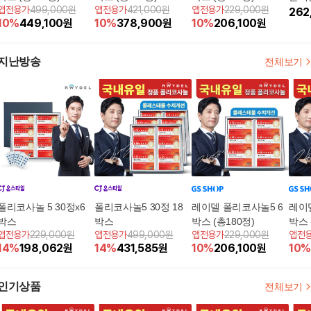
앱전용가
499,000원
앱전용가
421,000원
앱전용가
229,000원
262
10
%
449,100
원
10
%
378,900
원
10
%
206,100
원
지난방송
전체보기
폴리코사놀 5 30정x6
폴리코사놀5 30정 18
레이델 폴리코사놀5 6
레이
박스
박스
박스 (총180정)
박스 
앱전용가
229,000원
앱전용가
499,000원
앱전용가
229,000원
앱전
14
%
198,062
원
14
%
431,585
원
10
%
206,100
원
10
%
인기상품
전체보기