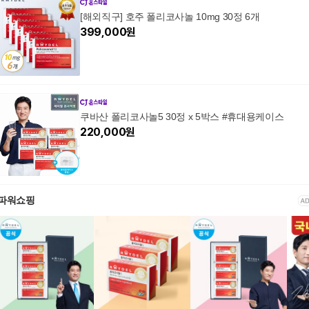
[해외직구] 호주 폴리코사놀 10mg 30정 6개
399,000
원
쿠바산 폴리코사놀5 30정 x 5박스 #휴대용케이스
220,000
원
파워쇼핑