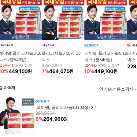
방송에서만
방송에서만
레이델 폴리코사놀5 18
폴리코사놀5 30정 18
레이델 폴리코사놀5 18
레이
박스 (총540정)
박스
박스 (총540정)
박스
앱전용가
499,000원
499,000원
앱전용가
499,000원
229
10
%
449,100
원
7
%
464,070
원
10
%
449,100
원
총
385
개
인기순
홈쇼핑사
[레이델] 폴리코사놀10 (30정) X 4
288,000원
8
%
264,960
원