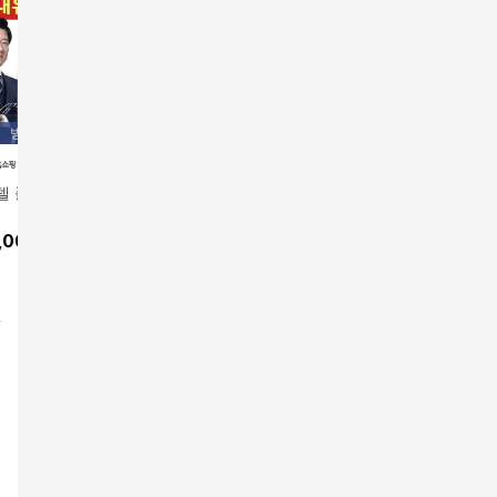
방송에서만
델 폴리코사놀5 6
레이델 폴리코사놀5 6
레이델 폴리코사놀 5 3
레이델 폴
박스 (총180정)
0정X6박스(6개월분)
개월분(3
앱전용가
229,000원
앱전용가
2
,000
원
229,000
원
10
%
206,100
원
17
%
190