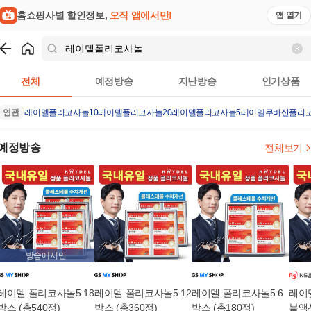
홈쇼핑사별 할인정보,
오직 앱에서만!
앱 열기
쇼핑
레이델폴리코사놀
검색결과
전체
예정방송
지난방송
인기상품
연관
레이델폴리코사놀10
레이델폴리코사놀20
레이델폴리코사놀5
레이델
쿠바산폴리
예정방송
전체보기
방송에서만
레이델 폴리코사놀5 18
레이델 폴리코사놀5 12
레이델 폴리코사놀5 6
레이
박스 (총540정)
박스 (총360정)
박스 (총180정)
블액