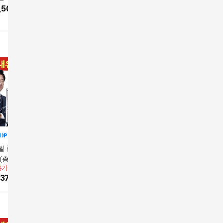
,500
원
262,500
원
414,000
원
229,00
방송에서만
델 폴리코사놀5 12
레이델 폴리코사놀5 18
폴리코사놀 더블액션 4
폴리코사놀
(총360정)
박스 (총540정)
박스 세트
박스세트
용가
421,000원
앱전용가
499,000원
앱전용가
262,500원
앱전용가
4
378,900
원
10
%
449,100
원
23
%
201,550
원
22
%
32