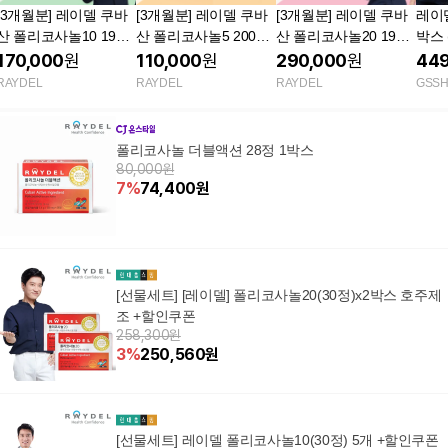
[3개월분] 레이델 쿠바
[3개월분] 레이델 쿠바
[3개월분] 레이델 쿠바
레이
산 폴리코사놀10 198m
산 폴리코사놀5 200mg
산 폴리코사놀20 198m
박스 
g 30정, 3개
30정, 3개
g 30정, 3개
170,000
원
110,000
원
290,000
원
449
RAYDEL
RAYDEL
RAYDEL
GSS
폴리코사놀 더블액션 28정 1박스
80,000원
7
%
74,400
원
[선물세트] [레이델] 폴리코사놀20(30정)x2박스 호주제
조 +할인쿠폰
258,300원
3
%
250,560
원
[선물세트] 레이델 폴리코사놀10(30정) 5개 +할인쿠폰