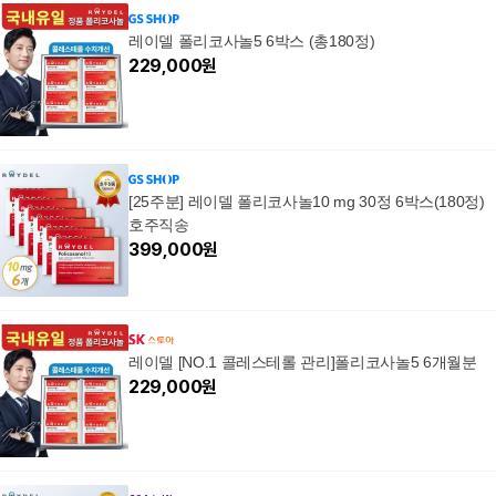
레이델 폴리코사놀5 6박스 (총180정)
229,000
원
[25주분] 레이델 폴리코사놀10 mg 30정 6박스(180정)
호주직송
399,000
원
레이델 [NO.1 콜레스테롤 관리]폴리코사놀5 6개월분
229,000
원