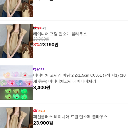
레이니어 프릴 민소매 블라우스
23,900원
3
%
23,190
원
미니어처 코끼리 야광 2.2x1.5cm C0361 (7색 택1) (10
개 묶음) 미니어처코끼 레이니어체리
3,400
원
패션플러스 레이니어 프릴 민소매 블라우스
23,900
원