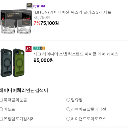
(LIITON) 레이니어산 위스키 글라스 2개 세트
80,750원
7
%
75,100
원
재그 레이니어 스냅 킥스텐드 아이폰 에어 케이스
95,000
원
레이니어체리
연관검색어
북극곰의눈물
앙쥬팡
비노트
라삐아프샬롯에디션
유정임포기김치8
하이랜드토마토쥬스