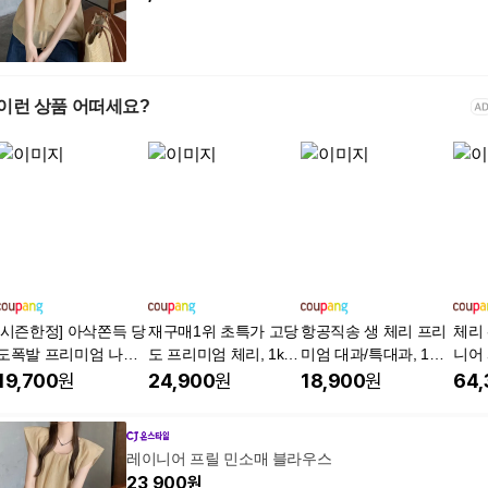
이런 상품 어떠세요?
[시즌한정] 아삭쫀득 당
재구매1위 초특가 고당
항공직송 생 체리 프리
체리
도폭발 프리미엄 나디
도 프리미엄 체리, 1kg,
미엄 대과/특대과, 1세
니어
아 체리자두, 1개, 1kg
1개
트, 항공직송 생 체리
별한 
19,700
원
24,900
원
18,900
원
64,
(중과)
대과(10R) 500g
개, 
조
레이니어 프릴 민소매 블라우스
23,900
원