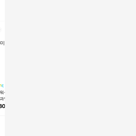
 워싱턴 라핀 레이
체리 레이니어 항공직
[초고당도] 프리미엄 미
[딱70박
 과일 산지직송 특
수 워싱턴 칠레 캘리포
국산 체리 최고급레이
레이니어
신선한 푸짐한 1
니아 생과 선물용 과일
니어품종
300
원
109,000
원
12,100
원
15,500
1개, 상세페이지 참
1kg, 1개, 1개, 1kg