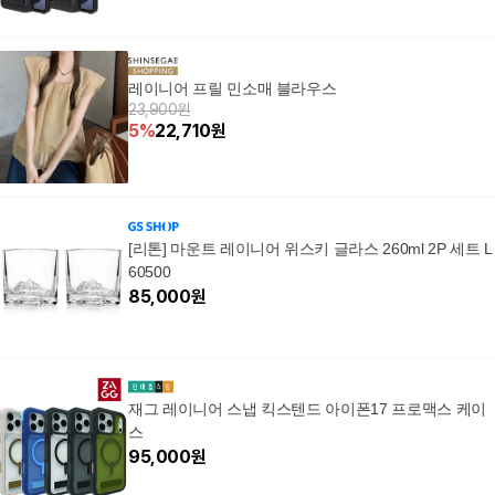
레이니어 프릴 민소매 블라우스
23,900원
5
%
22,710
원
[리톤] 마운트 레이니어 위스키 글라스 260ml 2P 세트 L
60500
85,000
원
재그 레이니어 스냅 킥스텐드 아이폰17 프로맥스 케이
스
95,000
원