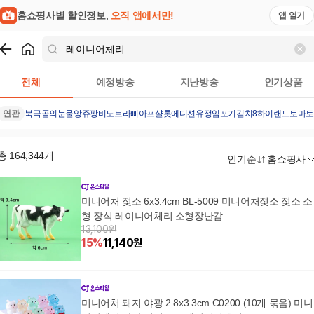
홈쇼핑사별 할인정보,
오직 앱에서만!
앱 열기
쇼핑
레이니어체리
검색결과
전체
예정방송
지난방송
인기상품
연관
북극곰의눈물
앙쥬팡
비노트
라삐아프샬롯에디션
유정임포기김치8
하이랜드토마
총
164,344
개
인기순
홈쇼핑사
미니어처 젖소 6x3.4cm BL-5009 미니어처젖소 젖소 소
형 장식 레이니어체리 소형장난감
13,100원
15
%
11,140
원
미니어처 돼지 야광 2.8x3.3cm C0200 (10개 묶음) 미니