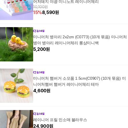
어처돼지 야광 미니노트 레이니어체리
10,100원
15
%
8,590
원
미니어처 병아리 2x2cm (C0773) (10개 묶음) 미니어처
병아 병아리 레이니어체리 롱샴미니백
5,200
원
미니어처 햄버거 소모품 1.5cm(C0907) (10개 묶음) 미
니어처햄버 햄버거 레이니어체리 테마
4,600
원
레이니어 프릴 민소매 블라우스
24,900
원