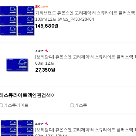
기타브랜드 휴온스엔 고려제약 레스큐라이트 플러스액
100ml 12포 6박스_P430428464
145,680
원
[보리담다] 휴온스엔 고려제약 레스큐라이트 플러스액 
00ml 12포
27,350
원
레스큐라이트액
연관검색어
레스큐라이트
레스큐
[보리담다] 휴온스엔 고려제약 레스큐라이트 플러스액 