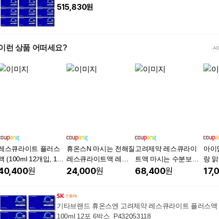
515,830
원
이런 상품 어떠세요?
레스큐라이트 플러스
휴온스N 마시는 전해질
고려제약 레스큐라이
아이
액 (100ml 12개입, 1박
레스큐라이트액 레스
트액 마시는 수분보충
랑 맑
스)
큐라이트 프로
음료 12포 1상자
스
40,400
원
24,000
원
68,400
원
17,
기타브랜드 휴온스엔 고려제약 레스큐라이트 플러스액
100ml 12포 6박스_P432053118