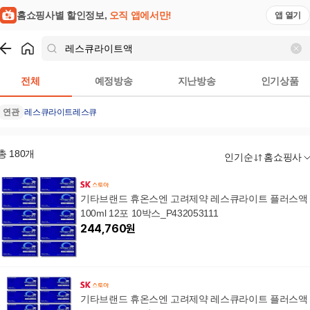
홈쇼핑사별 할인정보,
오직 앱에서만!
앱 열기
쇼핑
레스큐라이트액
검색결과
전체
예정방송
지난방송
인기상품
연관
레스큐라이트
레스큐
총
180
개
인기순
홈쇼핑사
기타브랜드 휴온스엔 고려제약 레스큐라이트 플러스액
100ml 12포 10박스_P432053111
244,760
원
기타브랜드 휴온스엔 고려제약 레스큐라이트 플러스액