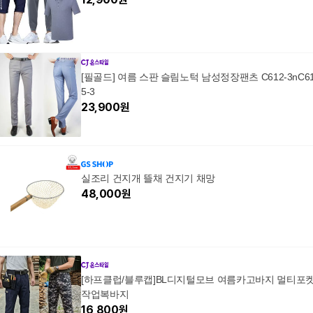
[필골드] 여름 스판 슬림노턱 남성정장팬츠 C612-3nC6
5-3
23,900
원
실조리 건지개 뜰채 건지기 채망
48,000
원
[하프클럽/블루캡]BL디지털모브 여름카고바지 멀티포
작업복바지
16,800
원