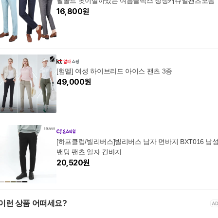
필골드 핏이살아있는 여름슬랙스 정장캐쥬얼팬츠모음
16,800
원
[험멜] 여성 하이브리드 아이스 팬츠 3종
49,000
원
[하프클럽/빌리버스]빌리버스 남자 면바지 BXT016 남
밴딩 팬츠 일자 긴바지
20,520
원
이런 상품 어떠세요?