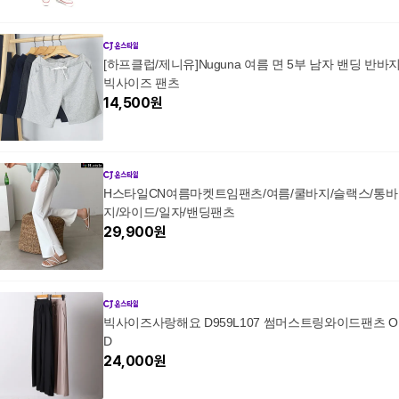
[하프클럽/제니유]Nuguna 여름 면 5부 남자 밴딩 반바
빅사이즈 팬츠
14,500
원
H스타일CN여름마켓트임팬츠/여름/쿨바지/슬랙스/통바
지/와이드/일자/밴딩팬츠
29,900
원
빅사이즈사랑해요 D959L107 썸머스트링와이드팬츠 O
D
24,000
원