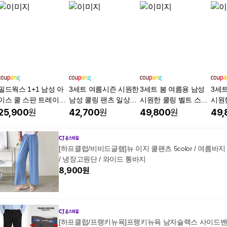
필드웍스 1+1 남성 아
3세트 여름시즌 시원한
3세트 봄 여름용 남성
3세트
이스 쿨 스판 트레이닝
남성 쿨링 팬츠 일상복
시원한 쿨링 벨트 스판
시원
팬츠 추리닝 냉감바지
외출복 아웃도어 팬츠
바지 일상복 외출복 근
바지
25,900
원
42,700
원
49,800
원
49,
JUB153
무복 작업복 아웃도어
무복
스타일필드 JUB164
스타일
[하프클럽/비비드글램]뉴 이지 쿨팬츠 5color / 여름바지
/ 냉장고원단 / 와이드 통바지
8,900
원
[하프클럽/프랭키뉴욕]프랭키뉴욕 남자슬랙스 사이드