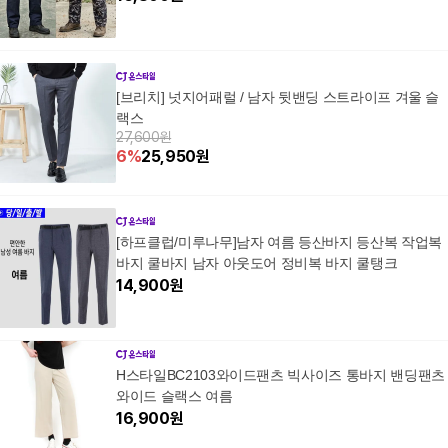
[브리치] 넛지어패럴 / 남자 뒷밴딩 스트라이프 겨울 슬
랙스
27,600원
6
%
25,950
원
[하프클럽/미루나무]남자 여름 등산바지 등산복 작업복
바지 쿨바지 남자 아웃도어 정비복 바지 쿨탱크
14,900
원
H스타일BC2103와이드팬츠 빅사이즈 통바지 밴딩팬츠
와이드 슬랙스 여름
16,900
원