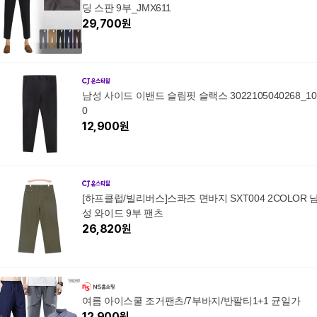
딩 스판 9부_JMX611
29,700
원
남성 사이드 이밴드 슬림핏 슬랙스 3022105040268_10
0
12,900
원
[하프클럽/빌리버스]스콰즈 면바지 SXT004 2COLOR 
성 와이드 9부 팬츠
26,820
원
여름 아이스쿨 조거팬츠/7부바지/반팔티1+1 균일가
12,900
원