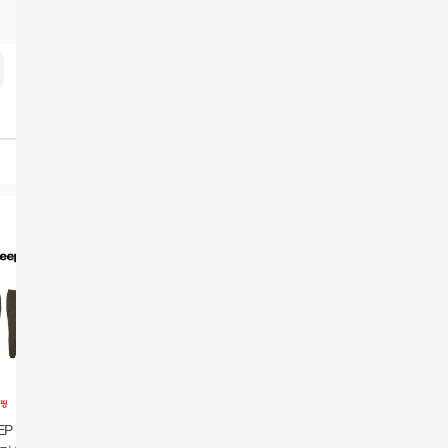
EEP 남성 24FW 면
[PAT] 25FW 시그니처
[카드 5%할인]26SS 워
[PAT] 