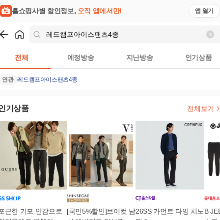
홈쇼핑사별 할인정보,
오직 앱에서만!
앱 열기
쇼핑
레드캠프아이스팬츠4종
검색결과
전체
예정방송
지난방송
인기상품
연관
레드캠프아이스팬츠4종
인기상품
전체보기
포근한 기모 안감으로
[국민5%할인]브이컷 남
26SS 가먼트 다잉 치노
B J