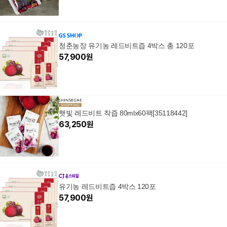
청춘농장 유기농 레드비트즙 4박스 총 120포
57,900
원
햇빛 레드비트 착즙 80mlx60팩[35118442]
63,250
원
유기농 레드비트즙 4박스 120포
57,900
원