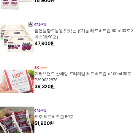
16,900
원
참앤들황토농원 맛있는 유기농 레드비트즙 80ml 30포 
박스(총90포)
47,900
원
기타브랜드 산해랑 프리미엄 레드비트즙 x 100ml 30포
P390622876
39,320
원
제주 레드비트즙 50포
51,900
원