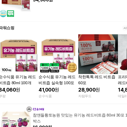
파워쇼핑
순수식품 유기농 레드
순수식품 유기농 레드
착한톡톡 레드 비트즙
프리
비트즙 80ml 100개
비트즙 실속형 100포
60포
레드비
FC 
34,060
원
41,000
원
28,900
원
14,
주스 
쿠팡
순수식품
자람푸드
데일
참앤들황토농원 맛있는 유기농 레드비트즙 80ml 30포 
박스