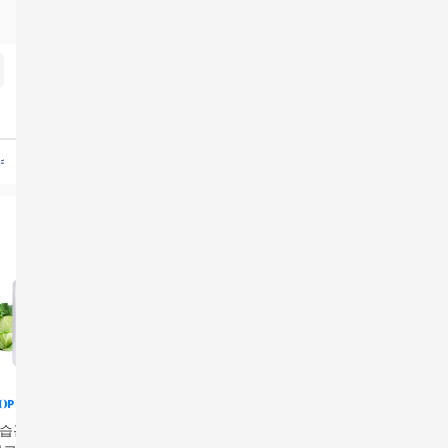
정수기렌탈
청호나이스세니타
청호나이스뉴러블리트리
세탁가전렌탈
청호나이스아이스트
습관] 양배추즙 30
[올바이오] 캘리포니아
뉴밋 캐나다산 야생 하
양파껍질차 