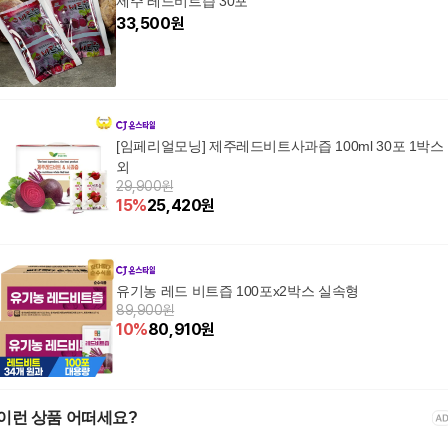
제주 레드비트즙 30포
33,500
원
[임페리얼모닝] 제주레드비트사과즙 100ml 30포 1박스
외
29,900원
15
%
25,420
원
유기농 레드 비트즙 100포x2박스 실속형
89,900원
10
%
80,910
원
이런 상품 어떠세요?