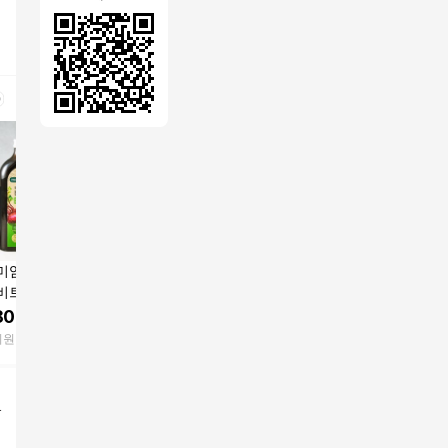
미엄로사 유기농
레드 비트즙 100ml 60
직접 재배하고 진하게
프리미엄
트 원액 100% N
포 - 믿고 마실 수 있는
뽑아낸 제주햇살애농
레드비트 원
저온착즙 비트 즙
건강원 비트즙
원 레드비트즙 110ml/5
FC 저온
800
원
39,500
원
38,000
원
59,800
500ml, 1개
0포
주스 500m
리원
동의 건강
제주햇살애농원
데일리원
1