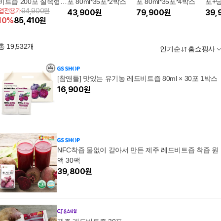
비트즙 200포 실속형
포 80ml*35포*2박스
포 80ml*35포*4박스
포+
앱전용가
94,900원
레드비트주스
43,900
원
79,900
원
10포
39,
10
%
85,410
원
총
19,532
개
인기순
홈쇼핑사
[참앤들] 맛있는 유기농 레드비트즙 80ml × 30포 1박스
16,900
원
NFC착즙 물없이 갈아서 만든 제주 레드비트즙 착즙 원
액 30팩
39,800
원