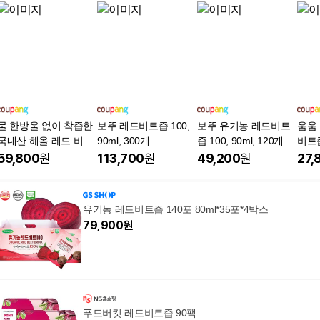
물 한방울 없이 착즙한
보뚜 레드비트즙 100,
보뚜 유기농 레드비트
움움
국내산 해올 레드 비트
90ml, 300개
즙 100, 90ml, 120개
비트즙
즙, 90개, 100ml
59,800
원
113,700
원
49,200
원
27,
유기농 레드비트즙 140포 80ml*35포*4박스
79,900
원
푸드버킷 레드비트즙 90팩