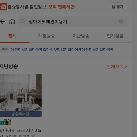
홈쇼핑사별 할인정보,
오직 앱에서만!
앱 열기
쇼핑
럽마이펫애견미용기
검색결과
전체
예정방송
지난방송
인기상품
연관
애견미용기
럽마이펫
럽마이펫미용기
럽마이펫애견미용기럽마이펫
지난방송
전체보기
방송에서만
럽마이펫 프로 시즌3 9i
n1 스마트 진공미용기