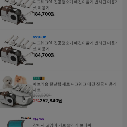
디그웨그01 진공청소기 애견이발기 반려견 미용기
셋 미용기
184,700
원
디그웨그01 진공청소기 애견이발기 반려견 미용기
셋 미용기
184,700
원
에브리홈 털날림 제로 디그웨그 애견 진공 미용기
세트
258,000원
2
%
252,840
원
강아지 고양이 커브 슬리커 브러쉬