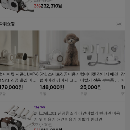
239,490원
3
%
232,310
원
파워쇼핑
럽마이펫 시즌1 LMP-8
5in1 스마트진공미용기
럽마이펫 강아지 애견
강아
8 5in1 진공 흡입 미용
럽마이펫 강아지 고양
이발기 전용 부속품 미
애견
기 강아지 고양이 무선
이 이발기 애견바리깡
용기날 1개 미용기날
기 
179,000
원
148,000
원
25,000
원
148
바리깡 애견 클리퍼 트
1개 단일
쿠팡
쿠팡
쿠팡
쿠팡
리머 브러쉬 1개 화이
트
B디그웨그01 진공청소기 애견이발기 반려견 미용
기 셋 미용기 애견미용기 이발기 반려견
227,700원