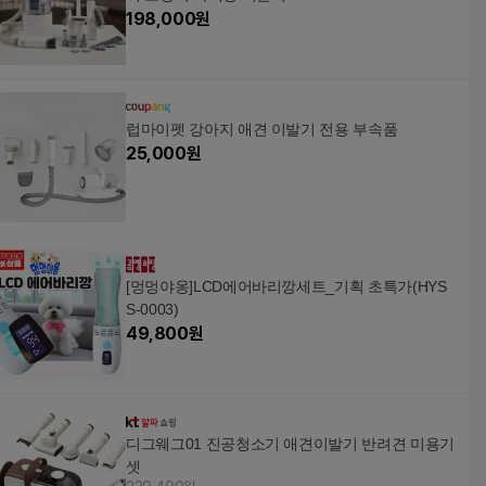
198,000
원
럽마이펫 강아지 애견 이발기 전용 부속품
25,000
원
[멍멍야옹]LCD에어바리깡세트_기획 초특가(HYS
S-0003)
49,800
원
디그웨그01 진공청소기 애견이발기 반려견 미용기
셋