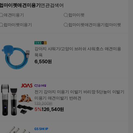
럽마이펫애견미용기
연관검색어
애견미용기
럽마이펫
럽마이펫미용기
럽마이펫애견미용기럽마이펫
강아지 샤워기/고양이 브러쉬 샤워호스 애견미용
목욕
6,550
원
전기 강아지 미용기 이발기 바리깡 5단높이 이발기
미용기 애견이발기 반려견
133,200원
5
%
126,540
원