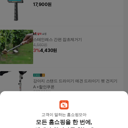
17,900
원
스테인레스 간편 잡초제거기
4,560원
3
%
4,430
원
강아지 스탠드 드라이기 애견 드라이기 펫 건지기
A +할인쿠폰
537,630원
9
%
489,250
원
고객이 말하는 홈쇼핑모아
모든 홈쇼핑을 한 번에,
강아지미용 고양이미용 진공미용기 이발기 클리퍼