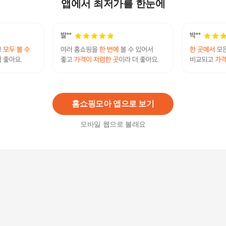
강아지바리깡 대용량먼지통
앱에서 최저가를 한눈에
259,000원
13
%
225,330
원
애견미용기구 디그웨그 6 in 1 애견 미용기 진공 이
발기
213,100원
5
%
202,450
원
홈쇼핑모아 앱으로 보기
모바일 웹으로 볼래요
TO 벨라펫 저소음 에어탱크 강아지 드라이기 BPD
-T201
857,500
원
45627480-디그웨그01진공청소기애견이발기반려
견미용기셋