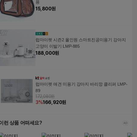
용
15,800
원
럽마이펫 시즌2 올인원 스마트진공미용기 강아지
고양이 이발기 LMP-885
188,000
원
럽마이펫 애견 미용기 강아지 바리깡 클리퍼 LMP-
89
172,080원
3
%
166,920
원
이런 상품 어떠세요?