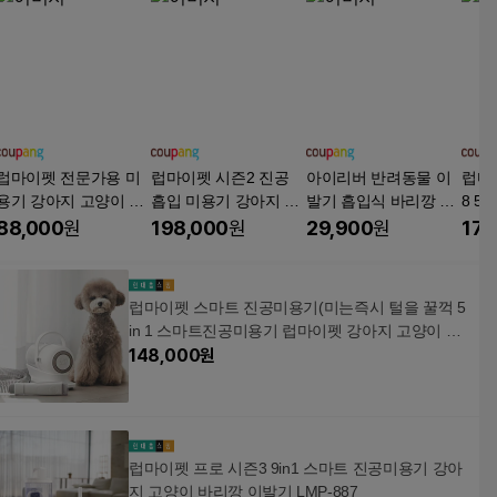
럽마이펫 전문가용 미
럽마이펫 시즌2 진공
아이리버 반려동물 이
럽마이
용기 강아지 고양이 바
흡입 미용기 강아지 고
발기 흡입식 바리깡 발
8 5
리깡 이발기 저소음 CA
양이 무선 바리깡 애견
바닥 애견 고양이 강아
기 
88,000
원
198,000
원
29,900
원
179
NZ-985, CANZ-985, 1
클리퍼 트리머 브러쉬,
지 IPT-HC261, 화이트,
바리
개
1개, 화이트
1개
리머 
트
럽마이펫 스마트 진공미용기(미는즉시 털을 꿀꺽 5
in 1 스마트진공미용기 럽마이펫 강아지 고양이 이
발기)
148,000
원
럽마이펫 프로 시즌3 9in1 스마트 진공미용기 강아
지 고양이 바리깡 이발기 LMP-887