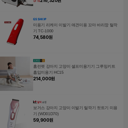
5
%
216,320
원
미용기 리케이 이발기 애견미용 꼬마 바리깡 털깍
기 TC-1000
74,580
원
홈런펫 강아지 고양이 셀프미용기기 그루밍키트
흡입미용기 HC15
214,000
원
보거스 강아지 고양이 이발기 털깍기 컷트기 미용
기 (WD01D70)
59,900
원