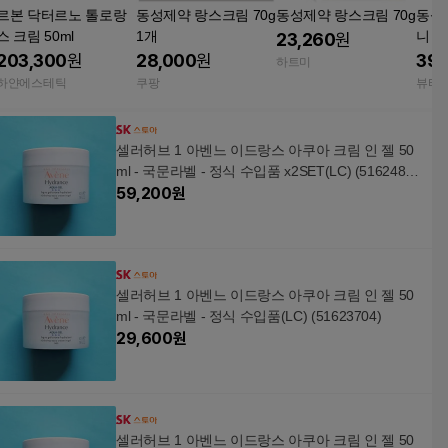
르본 닥터르노 톨로랑
동성제약 랑스크림 70g
동성제약 랑스크림 70g
동성 
스 크림 50ml
1개
니 (6
23,260
원
203,300
원
28,000
원
39,
하트미
하얀에스테틱
쿠팡
뷰티
셀러허브 1 아벤느 이드랑스 아쿠아 크림 인 젤 50
ml - 국문라벨 - 정식 수입품 x2SET(LC) (5162486
8)
59,200
원
셀러허브 1 아벤느 이드랑스 아쿠아 크림 인 젤 50
ml - 국문라벨 - 정식 수입품(LC) (51623704)
29,600
원
셀러허브 1 아벤느 이드랑스 아쿠아 크림 인 젤 50