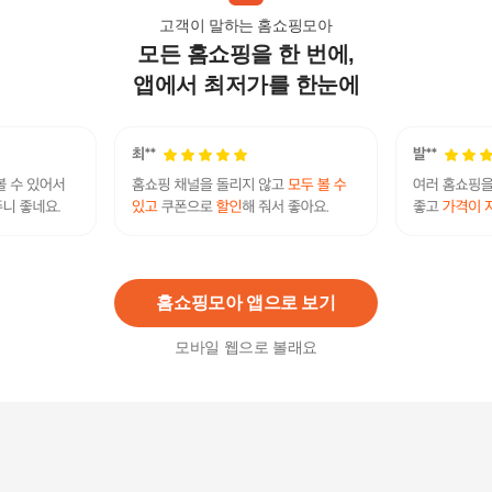
고객이 말하는 홈쇼핑모아
모든 홈쇼핑을 한 번에,
아벤느 이드랑스 아쿠아 크림 인 젤 50ml
19,800
원
앱에서 최저가를 한눈에
엑셀랑스 블리치 슈프림 1+1
44,000원
27
%
32,010
원
홈쇼핑모아 앱으로 보기
모바일 웹으로 볼래요
아벤느 이드랑스 리치 하이드레이팅 크림 40ml 3
개
32,200
원