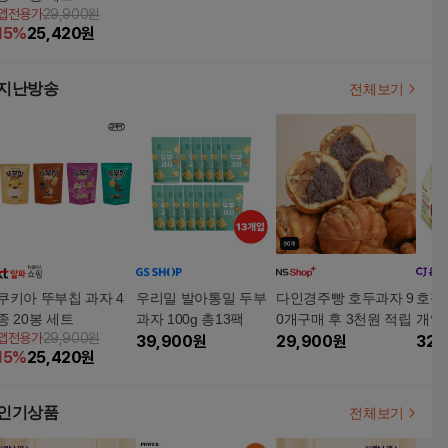
앱전용가
29,900원
15
%
25,420
원
지난방송
전체보기
쿠키아 뚜부칩 과자 4
우리밀 발아통밀 두부
다인경주빵 호두과자 9
호정
종 20봉 세트
과자 100g 총13팩
0개구매 후 3천원 적립
개입 
앱전용가
29,900원
39,900
원
29,900
원
40개
32,
15
%
25,420
원
인기상품
전체보기