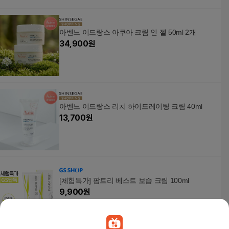
아벤느 이드랑스 아쿠아 크림 인 젤 50ml 2개
34,900
원
아벤느 이드랑스 리치 하이드레이팅 크림 40ml
13,700
원
[체험특가] 팜트리 베스트 보습 크림 100ml
9,900
원