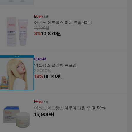
아벤느 이드랑스 리치 크림 40ml
11,200원
3
%
10,870
원
엑셀랑스 블리치 슈프림
22,000원
18
%
18,140
원
아벤느 이드랑스 아쿠아 크림 인 젤 50ml
16,900
원