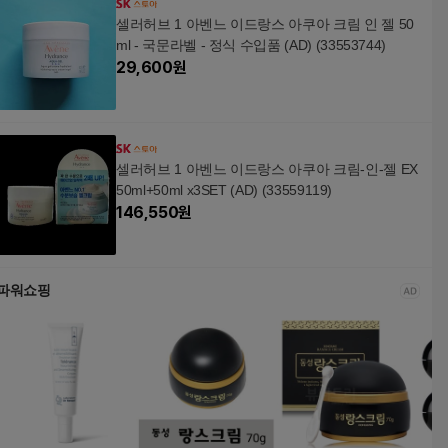
셀러허브 1 아벤느 이드랑스 아쿠아 크림 인 젤 50
ml - 국문라벨 - 정식 수입품 (AD) (33553744)
29,600
원
셀러허브 1 아벤느 이드랑스 아쿠아 크림-인-젤 EX
50ml+50ml x3SET (AD) (33559119)
146,550
원
파워쇼핑