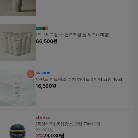
[오브제그랑스] 핸드크림 풀 세트(5개향)
66,500
원
아벤느 이드랑스 리치 하이드레이팅 크림 40ml
16,500
원
[동성제약] 동성랑스 크림 70ml 1개
23,740원
3
%
23,030
원