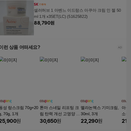
셀러허브 1 아벤느 이드랑스 아쿠아 크림 인 젤 50
ml 1개 x3SET(LC) (51625822)
88,790
원
이런 상품 어떠세요?
동성 랑스크림 70g+20
톤마 스네일 리프팅 크
멜라논엑스 기미크림,
아들
g, 70g, 1개
림 탄력 개선 고영양 달
30ml, 3개
소침
팽이 안티에이징, 3개,
티 착
25,900
원
30,650
원
22,290
원
21,
50g
70ml