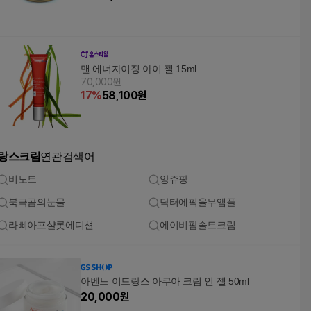
맨 에너자이징 아이 젤 15ml
70,000원
17
%
58,100
원
랑스크림
연관검색어
비노트
앙쥬팡
북극곰의눈물
닥터에픽율무앰플
라삐아프샬롯에디션
에이비팜솔트크림
아벤느 이드랑스 아쿠아 크림 인 젤 50ml
20,000
원