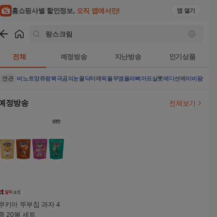
홈쇼핑사별 할인정보,
오직 앱에서만!
앱 열기
쇼핑
랑스크림
검색결과
전체
예정방송
지난방송
인기상품
연관
비노트
앙쥬팡
북극곰의눈물
닥터에픽율무앰플
라삐아프샬롯에디션
에이비팜솔트
예정방송
전체보기
쿠키아 뚜부칩 과자 4
종 20봉 세트