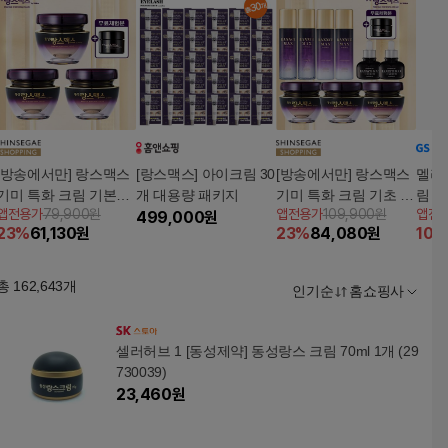
[방송에서만] 랑스맥스
[랑스맥스] 아이크림 30
[방송에서만] 랑스맥스
멜라
기미 특화 크림 기본세
개 대용량 패키지
기미 특화 크림 기초 풀
림 50
앱전용가
79,900원
앱전용가
109,900원
앱전
트 (크림 50g*3개 +무
499,000
원
세트 (크림 50g*3개 +
23
%
61,130
원
23
%
84,080
원
10
%
료체험분 크림 20g)
스킨 120ml*2개 + 에멀
젼 120ml*2개 + C세럼
25ml*2개+무료체험분
총
162,643
개
인기순
홈쇼핑사
크림 20g)
셀러허브 1 [동성제약] 동성랑스 크림 70ml 1개 (29
730039)
23,460
원