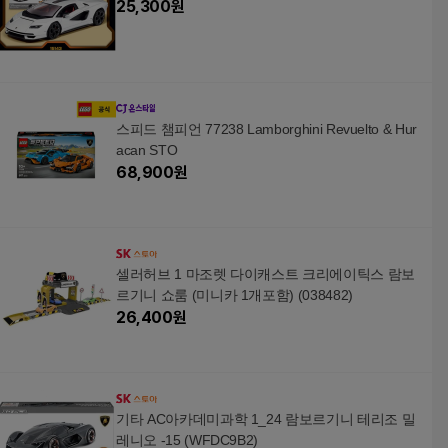
25,300
원
스피드 챔피언 77238 Lamborghini Revuelto & Hur
acan STO
68,900
원
셀러허브 1 마조렛 다이캐스트 크리에이틱스 람보
르기니 쇼룸 (미니카 1개포함) (038482)
26,400
원
기타 AC아카데미과학 1_24 람보르기니 테리조 밀
레니오 -15 (WFDC9B2)