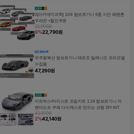
3[아카데미과학] 1/24 람보르기니 6종 시안 레벤톤
우라칸 +할인쿠폰
25,000원
9
%
22,790
원
우주왕복선 람보르기니 테르조 밀레니오 프라모델
수집품
47,290
원
아트박스/마이스토 조립키트 1:24 람보르기니 아
벤타도르 쿠페 다이캐스트 만드는 모형 DIY KIT
43,000원
2
%
42,140
원