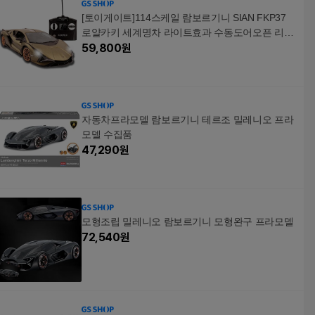
[토이게이트]114스케일 람보르기니 SIAN FKP37
로얄카키 세계명차 라이트효과 수동도어오픈 리모
콘 무
59,800
원
자동차프라모델 람보르기니 테르조 밀레니오 프라
모델 수집품
47,290
원
모형조립 밀레니오 람보르기니 모형완구 프라모델
72,540
원