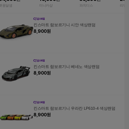
티 장난감 모형
인테리어 장식 키덜트
덜트
햇옹달샘
미니카샵
와치디스
리빙앤
용
킨스마트 람보르기니 시안 색상랜덤
8,900
원
킨스마트 람보르기니 베네노 색상랜덤
8,900
원
킨스마트 람보르기니 우라칸 LP610-4 색상랜덤
8,900
원