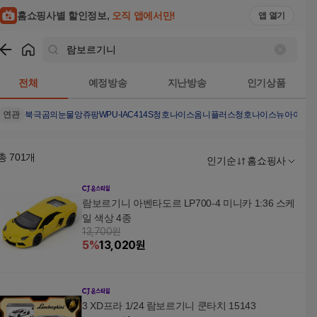
홈쇼핑사별 할인정보,
오직 앱에서만!
앱 열기
쇼핑
람보르기니
검색결과
전체
예정방송
지난방송
인기상품
연관
북극곰의눈물
앙쥬팡
WPU-IAC414S
청호나이스옴니플러스
청호나이스뉴아이스
총
701
개
인기순
홈쇼핑사
람보르기니 아벤타도르 LP700-4 미니카 1:36 스케
일 색상 4종
13,700원
5
%
13,020
원
3 XD프라 1/24 람보르기니 쿤타치 15143