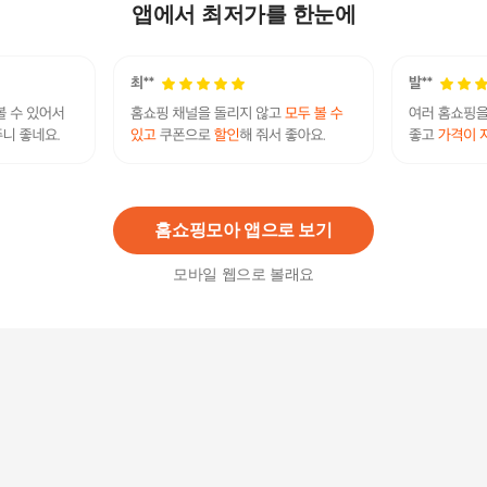
P640 미니카
앱에서 최저가를 한눈에
16,000원
2
%
15,680
원
패션플러스 [푸른솔] 아카데미 프라모델 람보르기
니 쿤타치 LPI 800-4 (15143) (11349628A)
36,500
원
홈쇼핑모아 앱으로 보기
모바일 웹으로 볼래요
헬기장난감 람보르기니 테르조 밀레니오 프라모델
수집품
47,290
원
아트박스/브라고 1:24 람보르기니 에센자 SCV12
레이싱카 미니카