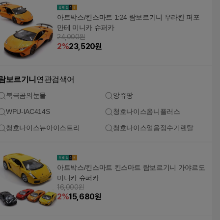
아트박스/킨스마트 1:24 람보르기니 우라칸 퍼포
만테 미니카 슈퍼카
24,000원
2
%
23,520
원
람보르기니
연관검색어
북극곰의눈물
앙쥬팡
WPU-IAC414S
청호나이스옴니플러스
청호나이스뉴아이스트리
청호나이스얼음정수기렌탈
아트박스/킨스마트 킨스마트 람보르기니 가야르도
미니카 슈퍼카
16,000원
2
%
15,680
원