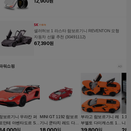
12,900
원
셀러허브 1 라스타 람보르기니 REVENTON 모형
자동차 선물 추천 (30491112)
67,390
원
파워쇼핑
람보르기니 우라칸 퍼
MINI GT 1192 람보르
부라고 람보르기니 레
1:1
포만테 아벤타도르 SV
기니 쿤타치 레드 다이
부엘토 다이캐스트 1:2
니 
쿠페 1:24다이캐스트
캐스트 자동차 미니지
4 슈퍼카 모형 미니카
테크
34,000
원
18,000
원
39,800
원
28,