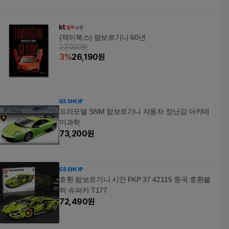
(제이북스) 람보르기니 60년
27,000원
3
%
26,190
원
프라모델 SNM 람보르기니 자동차 장난감 아카데
미과학
73,200
원
호환 람보르기니 시안 FKP 37 42115 중국 호환블
럭 슈퍼카 T177
72,490
원