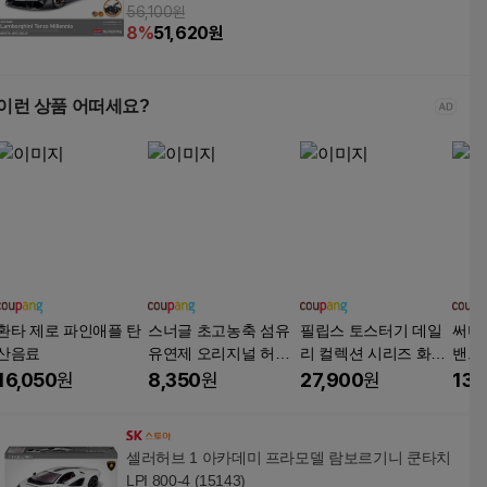
56,100원
8
%
51,620
원
이런 상품 어떠세요?
환타 제로 파인애플 탄
스너글 초고농축 섬유
필립스 토스터기 데일
써머
산음료
유연제 오리지널 허거
리 컬렉션 시리즈 화이
밴드
블 코튼 본품
트
16,050
원
8,350
원
27,900
원
13,
셀러허브 1 아카데미 프라모델 람보르기니 쿤타치
LPI 800-4 (15143)