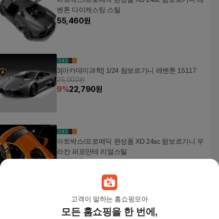
벤톤 다이캐스팅 스틸
55,460
원
3[아카데미과학] 1/24 람보르기니 레벤톤 15117
25,000원
9
%
22,790
원
아트박스/프로메딕 완성품 XD 24sc 람보르기니 우
라칸 퍼포만테 리얼스틸
57,300원
2
%
56,160
원
고객이 말하는 홈쇼핑모아
모든 홈쇼핑을 한 번에,
아트박스/킨스마트 킨스 람보르기니 무사엘라고 L