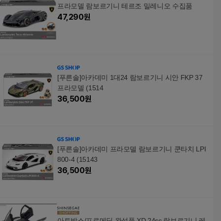
프라모델 람보르기니 테르조 밀레니오 수집품
47,290
원
[푸른솔]아카데미 1대24 람보르기니 시안 FKP 37
프라모델 (1514
36,500
원
[푸른솔]아카데미 프라모델 람보르기니 쿤타치 LPI
800-4 (15143
36,500
원
아트박스/프로메딕 완성품 XD 24sc 람보르기니 레